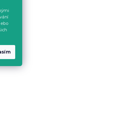
o
80x40 cm černý + křeslo
ckými
AVOLA VELVET vínové
vání
Skladem
(>10 ks)
nebo
2 327 Kč
šich
Výhodná sada
asím
-10 % s kódem:
BTS10
 stůl
Set do pracovny ZARIMO stůl
+
80x40 cm, bílá + křeslo
větle
AVOLA VELVET světle hnědé