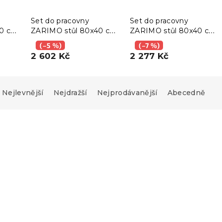
Set do pracovny
Set do pracovny
0 cm,
ZARIMO stůl 80x40 cm,
ZARIMO stůl 80x40 cm
A
bílá + křeslo AVOLA
bílý + křeslo AVOLA
(–5 %)
(–7 %)
ědé
VELVET světle modré
VELVET růžové
2 602 Kč
2 277 Kč
Nejlevnější
Nejdražší
Nejprodávanější
Abecedně
Výhodná sada
-10 % s kódem:
BTS10