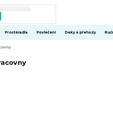
Prostěradla
Povlečení
Deky a přehozy
Ruč
acovny
racovny