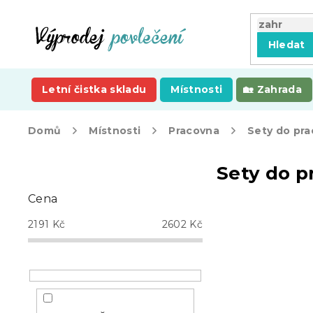
Přejít
na
obsah
Hledat
Letní čistka skladu
Místnosti
Zahrada
Domů
Místnosti
Pracovna
Sety do pr
P
Sety do p
o
s
Cena
t
r
2191
Kč
2602
Kč
a
n
n
í
p
a