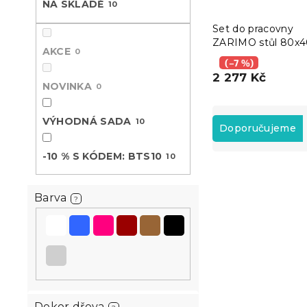
NA SKLADĚ
10
n
e
Set do pracovny
ZARIMO stůl 80x4
l
AKCE
0
bílá + křeslo AVOL
(–7 %)
VELVET světle hn
2 277 Kč
NOVINKA
0
Ř
VÝHODNÁ SADA
10
a
Doporučujeme
z
e
-10 % S KÓDEM: BTS10
10
V
n
ý
í
Výhodná sada
Barva
p
p
?
-10 % s kódem:
i
r
BTS10
s
o
p
d
r
u
o
k
d
t
u
Dekor dřeva