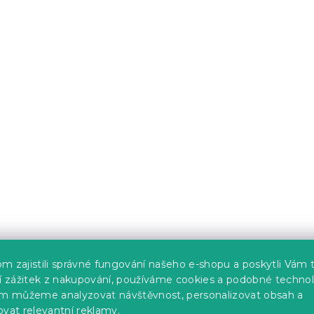
ovny ZARIMO stůl
Set do pracovny ZARIMO
lý + křeslo
80x40 cm bílý + křeslo
VET modré
AVOLA VELVET růžové
s)
Skladem
(>10 ks)
2 277 Kč
Výhodná sada
-10 % s kódem:
BTS10
m zajistili správné fungování našeho e-shopu a poskytli Vám 
ší zážitek z nakupování, používáme cookies a podobné technol
im můžeme analyzovat návštěvnost, personalizovat obsah a
ovat relevantní reklamy.
ovny ZARIMO stůl
Set do pracovny ZARIMO