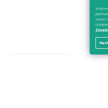
80x40 cm bí
Informa
AVOLA VELV
partner
Skladem
(>10 k
všech v
2 277 Kč
cookie
Zásadá
Výhodná sada
Nas
-10 % s kódem:
BTS10
Set do prac
80x40 cm d
křeslo AVO