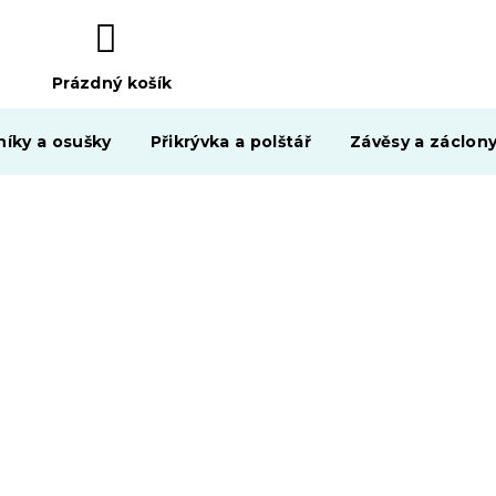
Prázdný košík
NÁKUPNÍ
KOŠÍK
níky a osušky
Přikrývka a polštář
Závěsy a záclon