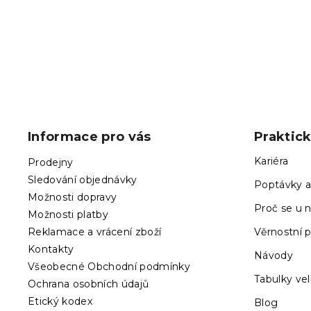
2 602 Kč
Z
á
p
Informace pro vás
Praktic
a
t
Kariéra
Prodejny
í
Sledování objednávky
Poptávky a
Možnosti dopravy
Proč se u n
Možnosti platby
Reklamace a vrácení zboží
Věrnostní 
Kontakty
Návody
Všeobecné Obchodní podmínky
Tabulky vel
Ochrana osobních údajů
Etický kodex
Blog