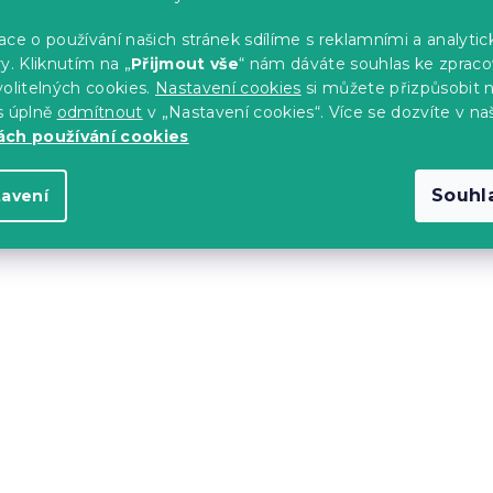
lý + křeslo
80x40 cm černý + křesl
ce o používání našich stránek sdílíme s reklamními a analyti
ET vínové
AVOLA VELVET šedé
y. Kliknutím na „
Přijmout vše
“ nám dáváte souhlas ke zpraco
s)
Skladem
(>10 ks)
olitelných cookies.
Nastavení cookies
si můžete přizpůsobit 
2 425 Kč
s úplně
odmítnout
v „Nastavení cookies“. Více se dozvíte v na
ch používání cookies
Výhodná sada
Souhl
tavení
-10 % s kódem:
BTS10
ovny ZARIMO stůl
Set do pracovny ZARIMO
ub sonoma +
80x40 cm dub sonoma 
LA VELVET růžové
křeslo AVOLA VELVET s