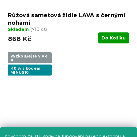
Růžová sametová židle LAVA s černými
nohami
Skladem
(>10 ks)
868 Kč
Do Košíku
Vyzkoušejte v AR
❖
-10 % s kódem:
MINUS10
Abychom zajistili správné fungování našeho e-shopu a