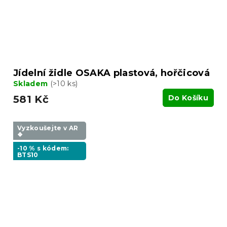
Jídelní židle OSAKA plastová, hořčicová
Skladem
(>10 ks)
581 Kč
Do Košíku
Vyzkoušejte v AR
❖
-10 % s kódem:
BTS10