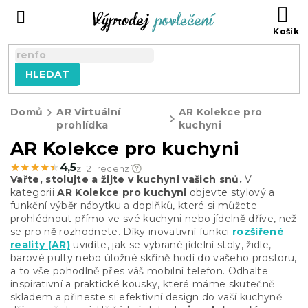
Přejít
NÁ
na
KO
obsah
HLEDAT
Domů
AR Virtuální
AR Kolekce pro
prohlídka
kuchyni
AR Kolekce pro kuchyni
★★★★★
★★★★★
4,5
z 121 recenzí
Vařte, stolujte a žijte v kuchyni vašich snů.
V
kategorii
AR Kolekce pro kuchyni
objevte stylový a
funkční výběr nábytku a doplňků, které si můžete
prohlédnout přímo ve své kuchyni nebo jídelně dříve, než
se pro ně rozhodnete. Díky inovativní funkci
rozšířené
reality (AR)
uvidíte, jak se vybrané jídelní stoly, židle,
barové pulty nebo úložné skříně hodí do vašeho prostoru,
a to vše pohodlně přes váš mobilní telefon. Odhalte
inspirativní a praktické kousky, které máme skutečně
skladem a přineste si efektivní design do vaší kuchyně