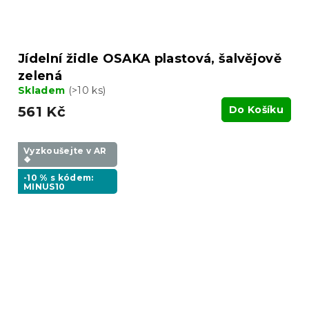
Jídelní židle OSAKA plastová, šalvějově
zelená
Skladem
(>10 ks)
561 Kč
Do Košíku
Vyzkoušejte v AR
❖
-10 % s kódem:
MINUS10