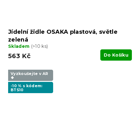
Jídelní židle OSAKA plastová, světle
zelená
Skladem
(>10 ks)
563 Kč
Do Košíku
Vyzkoušejte v AR
❖
-10 % s kódem:
BTS10