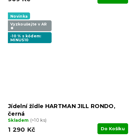
Novinka
Vyzkoušejte v AR
❖
-10 % s kódem:
MINUS10
Jídelní židle HARTMAN JILL RONDO,
černá
Skladem
(>10 ks)
1 290 Kč
Do Košíku