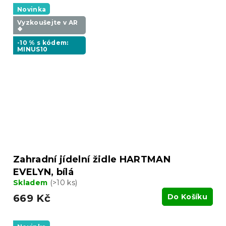
Novinka
Vyzkoušejte v AR
❖
-10 % s kódem:
MINUS10
Zahradní jídelní židle HARTMAN
EVELYN, bílá
Skladem
(>10 ks)
669 Kč
Do Košíku