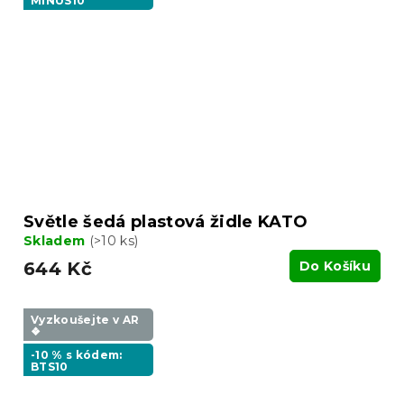
MINUS10
Světle šedá plastová židle KATO
Skladem
(>10 ks)
644 Kč
Do Košíku
Vyzkoušejte v AR
❖
-10 % s kódem:
BTS10