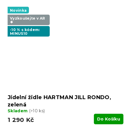
Novinka
Vyzkoušejte v AR
❖
-10 % s kódem:
MINUS10
Jídelní židle HARTMAN JILL RONDO,
zelená
Skladem
(>10 ks)
1 290 Kč
Do Košíku