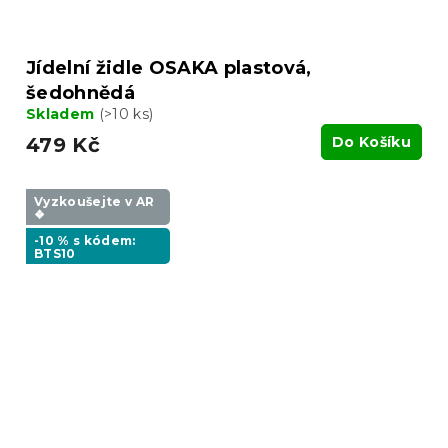
Jídelní židle OSAKA plastová,
šedohnědá
Skladem
(>10 ks)
479 Kč
Do Košíku
Vyzkoušejte v AR
❖
-10 % s kódem:
BTS10