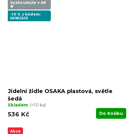
Vyzkoušejte v AR
❖
-10 % s kódem:
MINUS10
Jídelní židle OSAKA plastová, světle
šedá
Skladem
(>10 ks)
536 Kč
Do Košíku
Akce