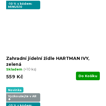
-10 % s kódem:
MINUS10
Zahradní jídelní židle HARTMAN IVY,
zelená
Skladem
(>10 ks)
559 Kč
Do Košíku
Novinka
Vyzkoušejte v AR
❖
-10 % s kódem: