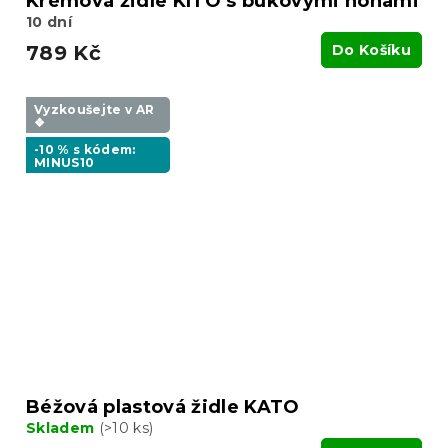
Krémová židle KITO s bukovými nohami
10 dní
789 Kč
Do Košíku
Vyzkoušejte v AR
❖
-10 % s kódem:
MINUS10
Béžová plastová židle KATO
Skladem
(>10 ks)