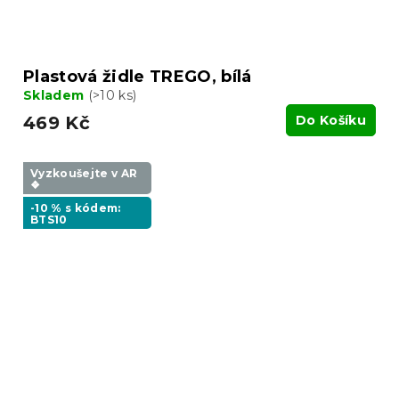
Plastová židle TREGO, bílá
Skladem
(>10 ks)
469 Kč
Do Košíku
Vyzkoušejte v AR
❖
-10 % s kódem:
BTS10