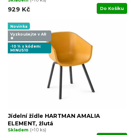
Skladem
(>10 ks)
929 Kč
Do Košíku
Novinka
Vyzkoušejte v AR
❖
-10 % s kódem:
MINUS10
Jídelní židle HARTMAN AMALIA
ELEMENT, žlutá
Skladem
(>10 ks)