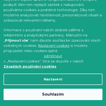
poskytli Vám ten nejlepší zážitek z nakupování,
Světle šedá židle BALI MARK s
používáme cookies a podobné technologie. Díky nim
bukovými nohami
můžeme analyzovat návštěvnost, personalizovat obsah a
10 dní
zobrazovat relevantní reklamy.
670 Kč
Do Košíku
Informace o používání našich stránek sdílíme s
reklamními a analytickými partnery. Kliknutím na
Vyzkoušejte v AR
„
Přijmout vše
“ nám dáváte souhlas ke zpracování všech
❖
volitelných cookies.
Nastavení cookies
si můžete
-10 % s kódem:
přizpůsobit nebo cookies úplně
BTS10
odmítnout
v „Nastavení cookies“. Více se dozvíte v našich
Zásadách používání cookies
Nastavení
Souhlasím