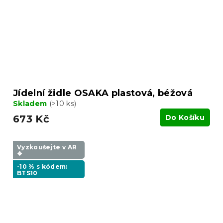
Jídelní židle OSAKA plastová, béžová
Skladem
(>10 ks)
673 Kč
Do Košíku
Vyzkoušejte v AR
❖
-10 % s kódem:
BTS10