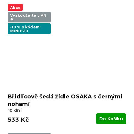
Akce
Vyzkoušejte v AR
❖
-10 % s kódem:
MINUS10
Břidlicově šedá židle OSAKA s černými
nohami
10 dní
533 Kč
Do Košíku