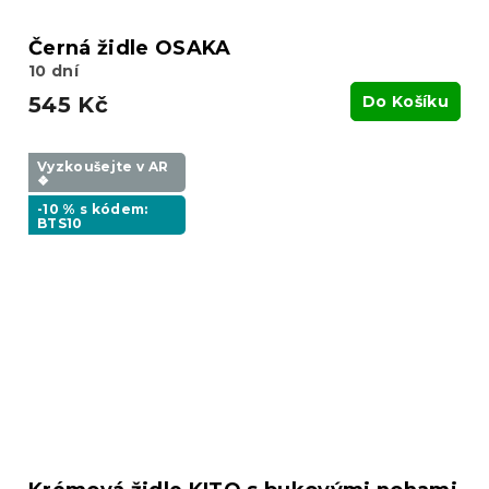
Černá židle OSAKA
10 dní
545 Kč
Do Košíku
Vyzkoušejte v AR
❖
-10 % s kódem:
BTS10