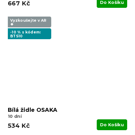
667 Kč
Do Košíku
Vyzkoušejte v AR
❖
-10 % s kódem:
BTS10
Bílá židle OSAKA
10 dní
534 Kč
Do Košíku