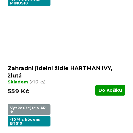
MINUS10
Zahradní jídelní židle HARTMAN IVY,
žlutá
Skladem
(>10 ks)
559 Kč
Do Košíku
Vyzkoušejte v AR
❖
-10 % s kódem:
BTS10