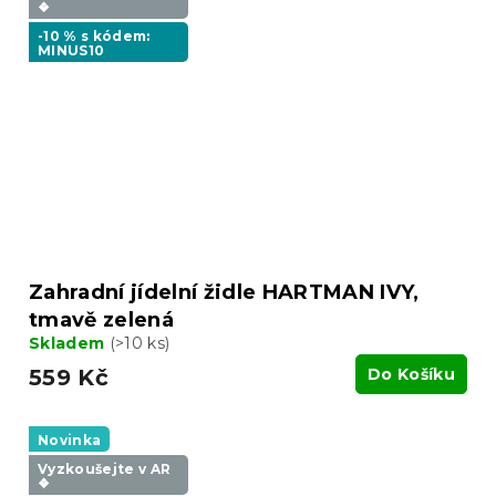
❖
-10 % s kódem:
MINUS10
Zahradní jídelní židle HARTMAN IVY,
tmavě zelená
Skladem
(>10 ks)
559 Kč
Do Košíku
Novinka
Vyzkoušejte v AR
❖