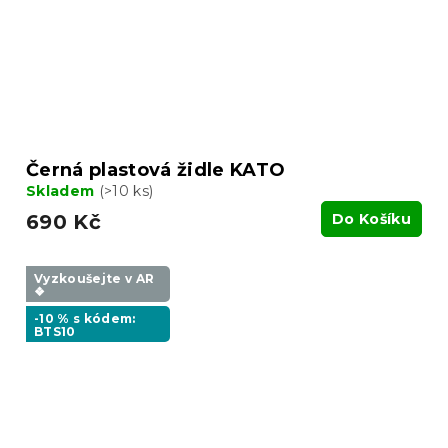
Černá plastová židle KATO
Skladem
(>10 ks)
690 Kč
Do Košíku
Vyzkoušejte v AR
❖
-10 % s kódem:
BTS10