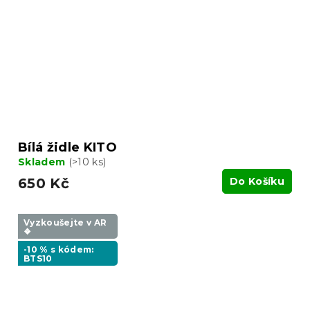
Bílá židle KITO
Skladem
(>10 ks)
650 Kč
Do Košíku
Vyzkoušejte v AR
❖
-10 % s kódem:
BTS10