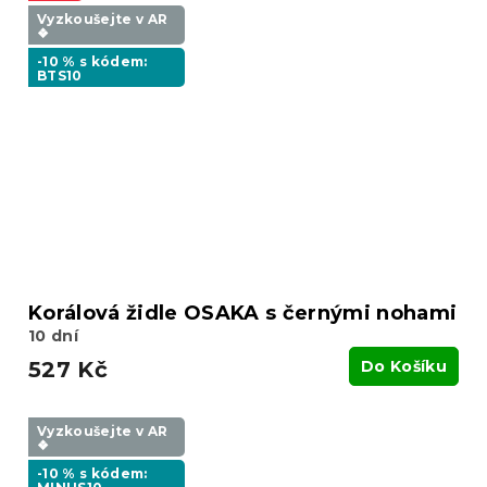
Vyzkoušejte v AR
❖
-10 % s kódem:
BTS10
Korálová židle OSAKA s černými nohami
10 dní
527 Kč
Do Košíku
Vyzkoušejte v AR
❖
-10 % s kódem: