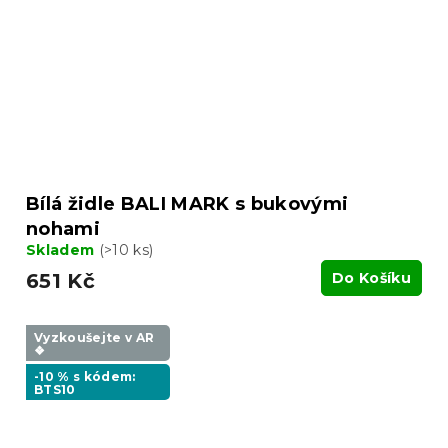
Bílá židle BALI MARK s bukovými
nohami
Skladem
(>10 ks)
651 Kč
Do Košíku
Vyzkoušejte v AR
❖
-10 % s kódem:
BTS10