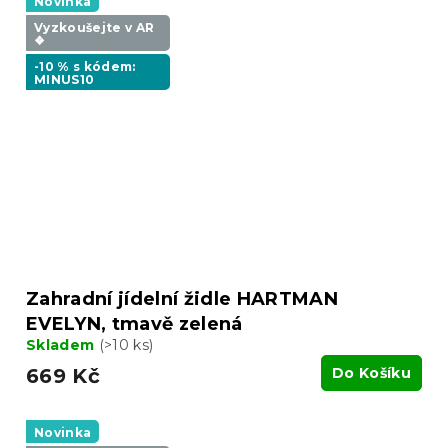
Novinka
Vyzkoušejte v AR
❖
-10 % s kódem:
MINUS10
Zahradní jídelní židle HARTMAN
EVELYN, tmavě zelená
Skladem
(>10 ks)
669 Kč
Do Košíku
Novinka