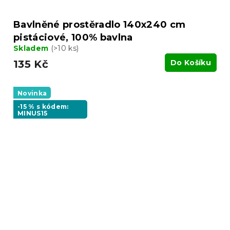
Bavlněné prostěradlo 140x240 cm
pistáciové, 100% bavlna
Skladem
(>10 ks)
135 Kč
Do Košíku
Novinka
-15 % s kódem:
MINUS15