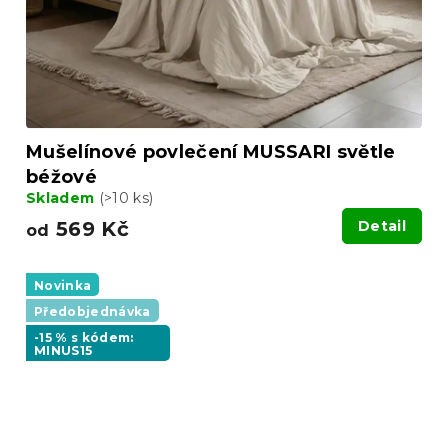
Mušelínové povlečení MUSSARI světle
béžové
Skladem
(>10 ks)
569 Kč
Detail
od
Novinka
Předobjednávka
-15 % s kódem:
MINUS15