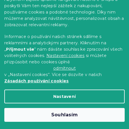
poskytli Vám ten nejlepší zážitek z nakupování,
používáme cookies a podobné technologie. Díky nim
můžeme analyzovat návštěvnost, personalizovat obsah a
zobrazovat relevantní reklamy.
Informace o používání našich stránek sdílíme s
reklamními a analytickými partnery. Kliknutím na
„
Přijmout vše
“ nám dáváte souhlas ke zpracování všech
Povlečení z mikrovlákna SNUVIA
volitelných cookies.
Nastavení cookies
si můžete
šalvějově zelené
přizpůsobit nebo cookies úplně
Skladem
(>10 ks)
odmítnout
259 Kč
Detail
od
v „Nastavení cookies“. Více se dozvíte v našich
Zásadách používání cookies
Novinka
Nastavení
-10 % s kódem:
BTS10
Souhlasím