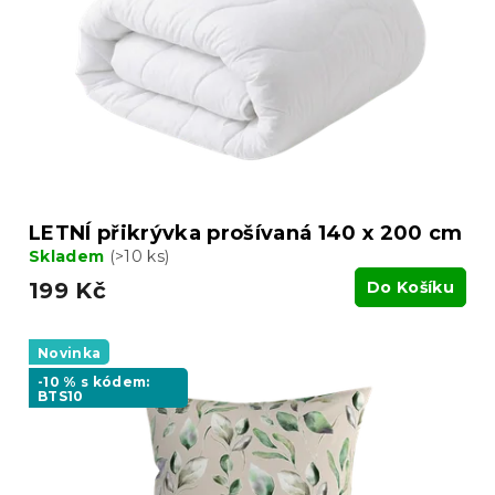
p
k
r
t
o
ů
d
u
k
t
ů
LETNÍ přikrývka prošívaná 140 x 200 cm
Skladem
(>10 ks)
199 Kč
Do Košíku
Novinka
-10 % s kódem:
BTS10