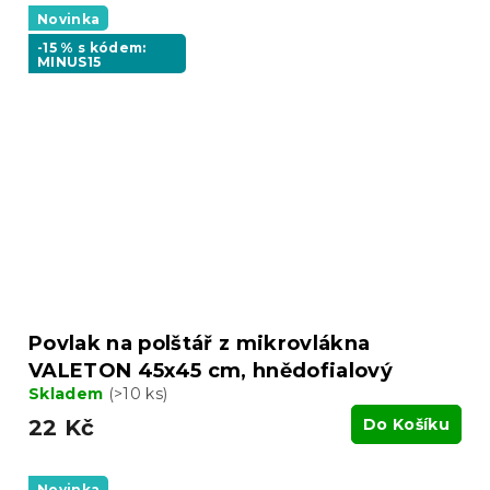
Novinka
-15 % s kódem:
MINUS15
Povlak na polštář z mikrovlákna
VALETON 45x45 cm, hnědofialový
Skladem
(>10 ks)
22 Kč
Do Košíku
Novinka