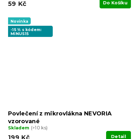
59 Kč
Do Košíku
Novinka
-15 % s kódem:
MINUS15
Povlečení z mikrovlákna NEVORIA
vzorované
Skladem
(>10 ks)
199 Kč
Detail