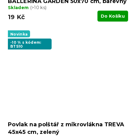
BALLERINA GARDEN 50x70 cm, barevný
Skladem
(>10 ks)
19 Kč
Do Košíku
Novinka
-10 % s kódem:
BTS10
Povlak na polštář z mikrovlákna TREVA
45x45 cm, zelený