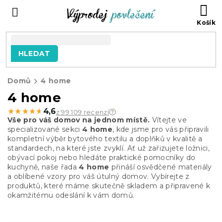
Přejít
NÁ
na
KO
obsah
HLEDAT
Domů
4 home
4 home
★★★★★
★★★★★
4,6
z 99 109 recenzí
Vše pro váš domov na jednom místě.
Vítejte ve
specializované sekci
4 home
, kde jsme pro vás připravili
kompletní výběr bytového textilu a doplňků v kvalitě a
standardech, na které jste zvyklí. Ať už zařizujete ložnici,
obývací pokoj nebo hledáte praktické pomocníky do
kuchyně, naše řada
4 home
přináší osvědčené materiály
a oblíbené vzory pro váš útulný domov. Vybírejte z
produktů, které máme skutečně skladem a připravené k
okamžitému odeslání k vám domů.