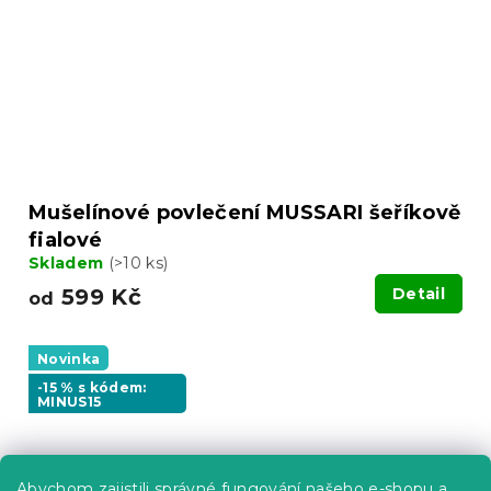
Mušelínové povlečení MUSSARI šeříkově
fialové
Skladem
(>10 ks)
599 Kč
Detail
od
Novinka
-15 % s kódem:
MINUS15
Abychom zajistili správné fungování našeho e-shopu a