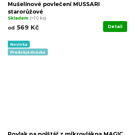
Mušelínové povlečení MUSSARI
starorůžové
Skladem
(>10 ks)
569 Kč
Detail
od
Novinka
Předobjednávka
Povlak na polštář z mikrovlákna MAGIC