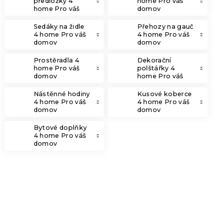
předložky 4
home Pro váš
home Pro váš
domov
domov
Sedáky na židle
Přehozy na gauč
4 home Pro váš
4 home Pro váš
domov
domov
Prostěradla 4
Dekorační
home Pro váš
polštářky 4
domov
home Pro váš
domov
Nástěnné hodiny
Kusové koberce
4 home Pro váš
4 home Pro váš
domov
domov
Bytové doplňky
4 home Pro váš
domov