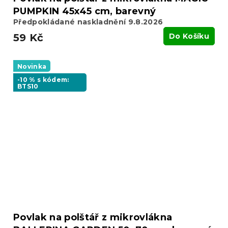
PUMPKIN 45x45 cm, barevný
Předpokládané naskladnění 9.8.2026
59 Kč
Do Košíku
Novinka
-10 % s kódem:
BTS10
Povlak na polštář z mikrovlákna