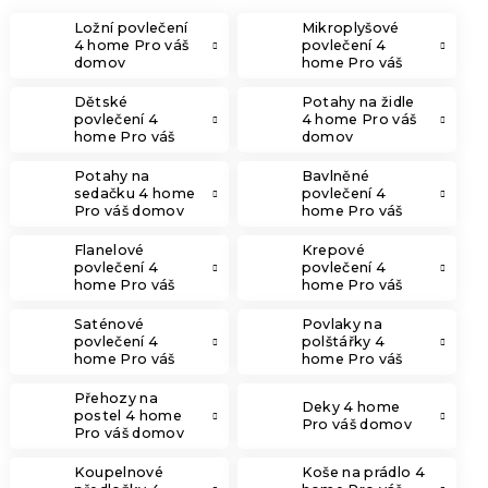
Ložní povlečení
Mikroplyšové
4 home Pro váš
povlečení 4
domov
home Pro váš
domov
Dětské
Potahy na židle
povlečení 4
4 home Pro váš
home Pro váš
domov
domov
Potahy na
Bavlněné
sedačku 4 home
povlečení 4
Pro váš domov
home Pro váš
domov
Flanelové
Krepové
povlečení 4
povlečení 4
home Pro váš
home Pro váš
domov
domov
Saténové
Povlaky na
povlečení 4
polštářky 4
home Pro váš
home Pro váš
domov
domov
Přehozy na
Deky 4 home
postel 4 home
Pro váš domov
Pro váš domov
Koupelnové
Koše na prádlo 4