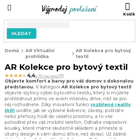
Přejít
NÁ
na
KO
obsah
HLEDAT
Domů
AR Virtuální
AR Kolekce pro bytový
prohlídka
textil
AR Kolekce pro bytový textil
★★★★★
★★★★★
4,4
z 111 recenzí
Objevte komfort a barvy pro váš domov s dokonalou
představou.
V kategorii
AR Kolekce pro bytový textil
objevte stylový výběr bytového textilu, který si můžete
prohlédnout přímo ve svém interiéru dříve, než se pro
něj rozhodnete. Díky inovativní funkci
rozšířené reality
(AR)
uvidíte, jak se vybrané koberce, závěsy, polštáře
nebo přehozy hodí do vašeho prostoru, a to vše
pohodlně přes váš mobilní telefon. Odhalte inspirativní
kousky, které máme skutečně skladem a přineste si
útulný design k vám domů dříve, než dorazí. Už žádné