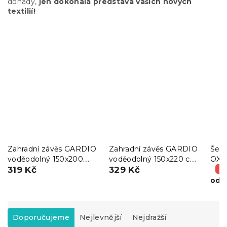
dohady,
jen dokonalá představa vašich nových
textilií!
Zahradní závěs GARDIO
Zahradní závěs GARDIO
Šedo
voděodolný 150x200
voděodolný 150x220 cm,
OXF
cm, světle béžový
319 Kč
šedobéžový
329 Kč
(–
2
od
Ř
a
Doporučujeme
Nejlevnější
Nejdražší