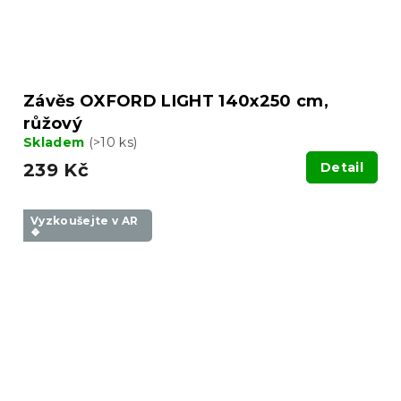
Závěs OXFORD LIGHT 140x250 cm,
růžový
Skladem
(>10 ks)
239 Kč
Detail
Vyzkoušejte v AR
❖