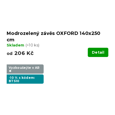
Modrozelený závěs OXFORD 140x250
cm
Skladem
(>10 ks)
206 Kč
Detail
od
Vyzkoušejte v AR
❖
-10 % s kódem:
BTS10