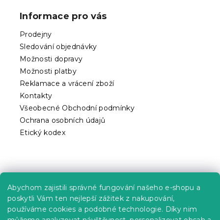
p
Informace pro vás
a
t
Prodejny
í
Sledování objednávky
Možnosti dopravy
Možnosti platby
Reklamace a vrácení zboží
Kontakty
Všeobecné Obchodní podmínky
Ochrana osobních údajů
Etický kodex
Praktické informace
Abychom zajistili správné fungování našeho e-shopu a
Kariéra
poskytli Vám ten nejlepší zážitek z nakupování,
používáme cookies a podobné technologie. Díky nim
Poptávky a B2B spolupráce