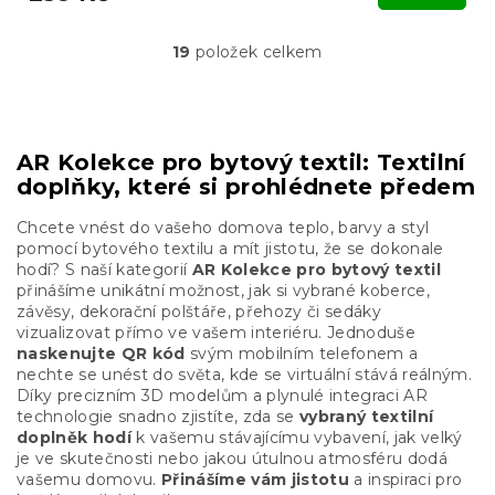
19
položek celkem
O
v
l
á
d
AR Kolekce pro bytový textil: Textilní
a
doplňky, které si prohlédnete předem
c
í
p
Chcete vnést do vašeho domova teplo, barvy a styl
r
pomocí bytového textilu a mít jistotu, že se dokonale
v
hodí? S naší kategorií
AR Kolekce pro bytový textil
k
přinášíme unikátní možnost, jak si vybrané koberce,
y
závěsy, dekorační polštáře, přehozy či sedáky
v
vizualizovat přímo ve vašem interiéru. Jednoduše
ý
naskenujte QR kód
svým mobilním telefonem a
p
nechte se unést do světa, kde se virtuální stává reálným.
i
Díky precizním 3D modelům a plynulé integraci AR
s
technologie snadno zjistíte, zda se
vybraný textilní
u
doplněk hodí
k vašemu stávajícímu vybavení, jak velký
je ve skutečnosti nebo jakou útulnou atmosféru dodá
vašemu domovu.
Přinášíme vám jistotu
a inspiraci pro