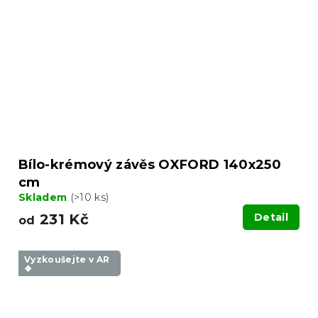
Bílo-krémový závěs OXFORD 140x250
cm
Skladem
(>10 ks)
231 Kč
Detail
od
Vyzkoušejte v AR
❖