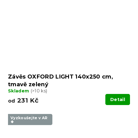
Závěs OXFORD LIGHT 140x250 cm,
tmavě zelený
Skladem
(>10 ks)
231 Kč
Detail
od
Vyzkoušejte v AR
❖