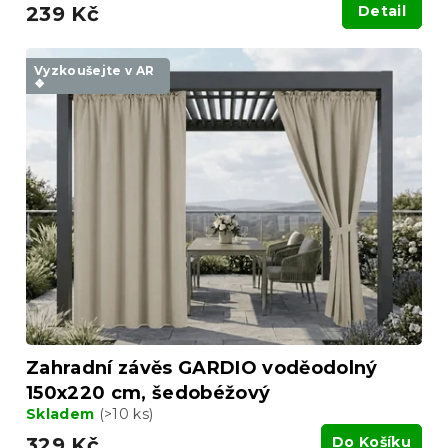
239 Kč
Detail
Vyzkoušejte v AR
❖
Zahradní závěs GARDIO voděodolný
150x220 cm, šedobéžový
Skladem
(>10 ks)
329 Kč
Do Košíku