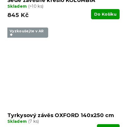
Šedé závěsné křeslo KOLUMBIA
Skladem
(>10 ks)
845 Kč
Do Košíku
Vyzkoušejte v AR
❖
Tyrkysový závěs OXFORD 140x250 cm
Skladem
(7 ks)