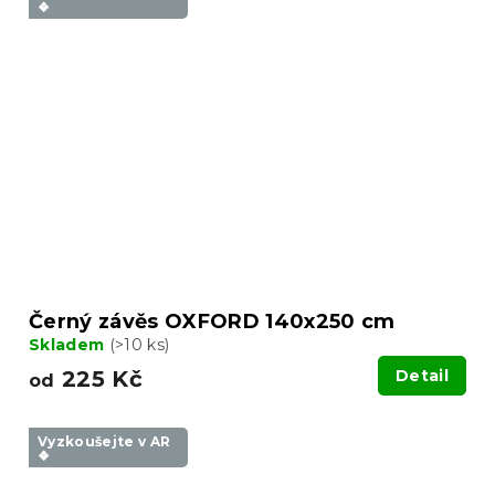
❖
Černý závěs OXFORD 140x250 cm
Skladem
(>10 ks)
225 Kč
Detail
od
Vyzkoušejte v AR
❖