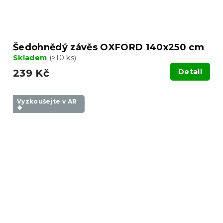
Šedohnědý závěs OXFORD 140x250 cm
Skladem
(>10 ks)
239 Kč
Detail
Vyzkoušejte v AR
❖