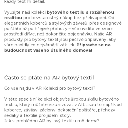
každý textilní detail.
Využijte naši kolekci
bytového textilu s rozšířenou
realitou
pro bezstarostný nákup bez překvapení. Od
elegantních koberců a stylových závěsů, přes designové
polštáře až po hřejivé přehozy – vše uvidíte ve svém
prostředí dříve, než dokončíte objednávku. Naše AR
produkty pro bytový textil jsou pečlivě připraveny, aby
vám nabídly co nejvěrnější zážitek.
Připravte se na
budoucnost vašeho útulného domova!
Často se ptáte na AR bytový textil
Co vše najdu v AR Kolekci pro bytový textil?
V této speciální kolekci objevíte širokou škálu bytového
textilu, který můžete vizualizovat v AR. Jsou to například
koberce, závěsy, záclony, dekorační polštáře, přehozy,
sedáky a textilie pro jídelní stoly.
Jak si prohlédnu AR bytový textil u mě doma?