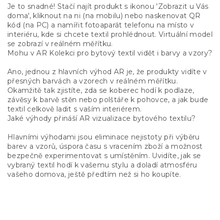
Je to snadné! Stačí najít produkt s ikonou 'Zobrazit u Vás
doma', kliknout na ni (na mobilu) nebo naskenovat QR
kód (na PC) a namířit fotoaparát telefonu na místo v
interiéru, kde si chcete textil prohlédnout. Virtuální model
se zobrazí v reálném měřítku.
Mohu v AR Kolekci pro bytový textil vidět i barvy a vzory?
Ano, jednou z hlavních výhod AR je, že produkty vidíte v
přesných barvách a vzorech v reálném měřítku.
Okamžitě tak zjistíte, zda se koberec hodí k podlaze,
závěsy k barvě stěn nebo polštáře k pohovce, a jak bude
textil celkově ladit s vaším interiérem.
Jaké výhody přináší AR vizualizace bytového textilu?
Hlavními výhodami jsou eliminace nejistoty při výběru
barev a vzorů, úspora času s vracením zboží a možnost
bezpečně experimentovat s umístěním. Uvidíte, jak se
vybraný textil hodí k vašemu stylu a doladí atmosféru
vašeho domova, ještě předtím než si ho koupíte.
Z
á