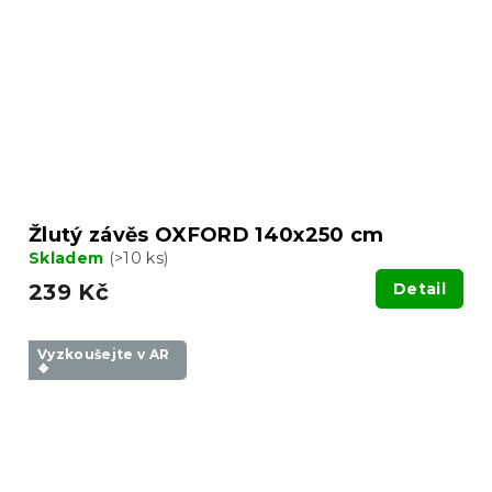
Žlutý závěs OXFORD 140x250 cm
Skladem
(>10 ks)
239 Kč
Detail
Vyzkoušejte v AR
❖