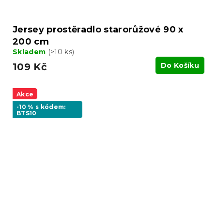
Jersey prostěradlo starorůžové 90 x
200 cm
Skladem
(>10 ks)
109 Kč
Do Košíku
Akce
-10 % s kódem:
BTS10