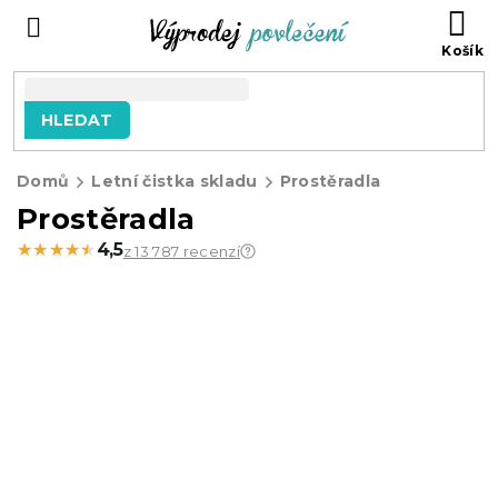
Přejít
NÁ
na
KO
obsah
HLEDAT
Domů
Letní čistka skladu
Prostěradla
Prostěradla
★★★★★
★★★★★
4,5
z 13 787 recenzí