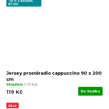
-10 % s kódem:
BTS10
Jersey prostěradlo cappuccino 90 x 200
cm
Skladem
(>10 ks)
119 Kč
Do Košíku
Akce