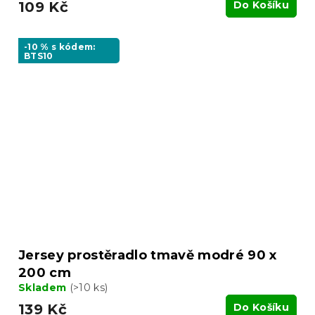
109 Kč
Do Košíku
-10 % s kódem:
BTS10
Jersey prostěradlo tmavě modré 90 x
200 cm
Skladem
(>10 ks)
139 Kč
Do Košíku