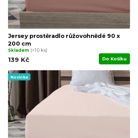
k
t
ů
Jersey prostěradlo růžovohnědé 90 x
200 cm
Skladem
(>10 ks)
139 Kč
Do Košíku
Novinka