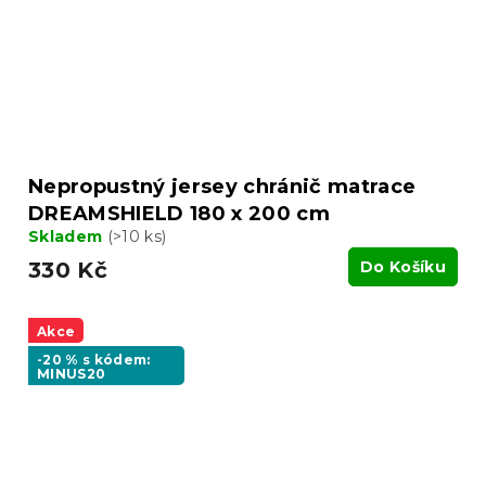
Nepropustný jersey chránič matrace
DREAMSHIELD 180 x 200 cm
Skladem
(>10 ks)
330 Kč
Do Košíku
Akce
-20 % s kódem:
MINUS20