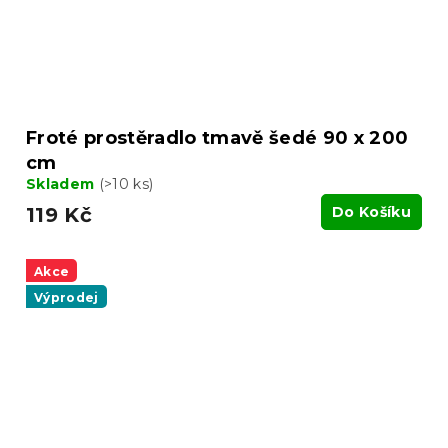
Froté prostěradlo tmavě šedé 90 x 200
cm
Skladem
(>10 ks)
119 Kč
Do Košíku
Akce
Výprodej