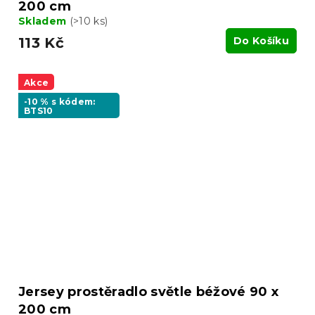
200 cm
Skladem
(>10 ks)
113 Kč
Do Košíku
Akce
-10 % s kódem:
BTS10
Jersey prostěradlo světle béžové 90 x
200 cm