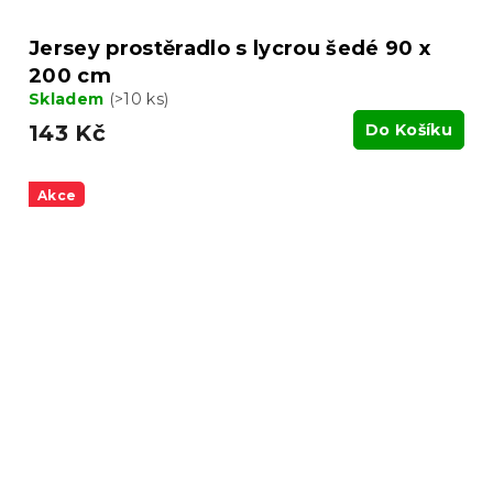
Jersey prostěradlo s lycrou šedé 90 x
200 cm
Skladem
(>10 ks)
143 Kč
Do Košíku
Akce