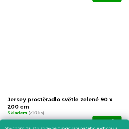
Jersey prostěradlo světle zelené 90 x
200 cm
Skladem
(>10 ks)
139 Kč
Do Košíku
Abychom zajistili správné fungování našeho e-shopu a