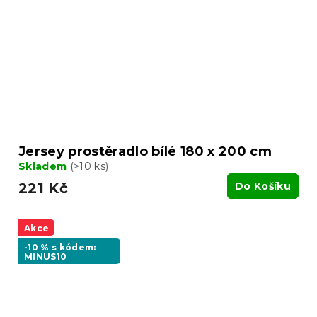
Jersey prostěradlo bílé 180 x 200 cm
Skladem
(>10 ks)
221 Kč
Do Košíku
Akce
-10 % s kódem:
MINUS10