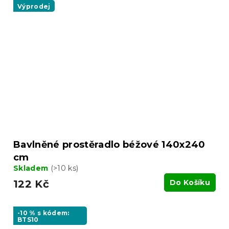
Výprodej
Bavlněné prostěradlo béžové 140x240
cm
Skladem
(>10 ks)
122 Kč
Do Košíku
-10 % s kódem:
BTS10