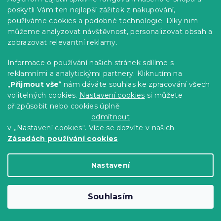
poskytli Vám ten nejlepší zážitek z nakupování,
-10 % s kódem:
používáme cookies a podobné technologie. Díky nim
BTS10
můžeme analyzovat návštěvnost, personalizovat obsah a
zobrazovat relevantní reklamy.
Informace o používání našich stránek sdílíme s
reklamními a analytickými partnery. Kliknutím na
„
Přijmout vše
“ nám dáváte souhlas ke zpracování všech
volitelných cookies.
Nastavení cookies
si můžete
přizpůsobit nebo cookies úplně
odmítnout
v „Nastavení cookies“. Více se dozvíte v našich
Zásadách používání cookies
Jersey prostěradlo krémové 90 x 200
Nastavení
cm
Skladem
(>10 ks)
Souhlasím
134 Kč
Do Košíku