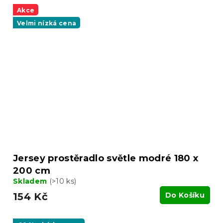
Akce
Velmi nízká cena
Jersey prostěradlo světle modré 180 x
200 cm
Skladem
(>10 ks)
154 Kč
Do Košíku