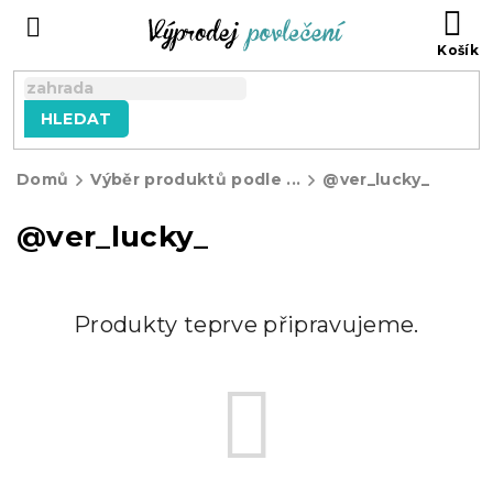
Přejít
NÁ
na
KO
obsah
HLEDAT
Domů
Výběr produktů podle ...
@ver_lucky_
@ver_lucky_
Produkty teprve připravujeme.