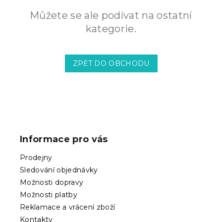
Můžete se ale podívat na ostatní
kategorie.
ZPĚT DO OBCHODU
Z
á
p
Informace pro vás
a
t
Prodejny
í
Sledování objednávky
Možnosti dopravy
Možnosti platby
Reklamace a vrácení zboží
Kontakty