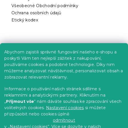
Všeobecné Obchodní podmínky
Ochrana osobních údajů
Etický kodex
Praktické informace
Abychom zajistili správné fungování našeho e-shopu a
Kariéra
poskytli Vám ten nejlepší zážitek z nakupování,
používáme cookies a podobné technologie. Díky nim
Poptávky a B2B spolupráce
můžeme analyzovat návštěvnost, personalizovat obsah a
zobrazovat relevantní reklamy.
Proč se u nás registrovat?
Věrnostní program - Sleva až 10 %
Informace o používání našich stránek sdílíme s
reklamními a analytickými partnery. Kliknutím na
Návody
„
Přijmout vše
“ nám dáváte souhlas ke zpracování všech
Tabulky velikostí
volitelných cookies.
Nastavení cookies
si můžete
přizpůsobit nebo cookies úplně
Blog
odmítnout
v „Nastavení cookies“. Více se dozvíte v našich