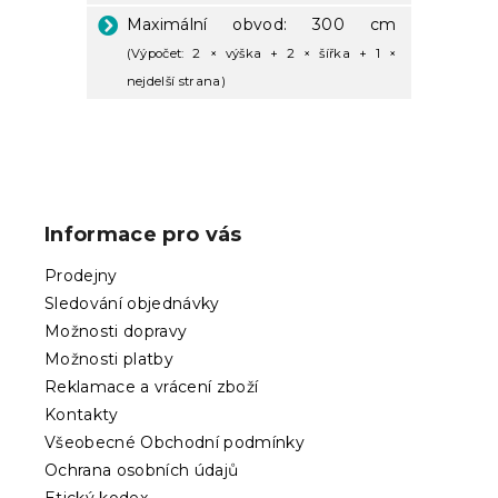
Maximální obvod: 300 cm
(Výpočet: 2 × výška + 2 × šířka + 1 ×
nejdelší strana)
Z
á
p
Informace pro vás
a
t
Prodejny
í
Sledování objednávky
Možnosti dopravy
Možnosti platby
Reklamace a vrácení zboží
Kontakty
Všeobecné Obchodní podmínky
Ochrana osobních údajů