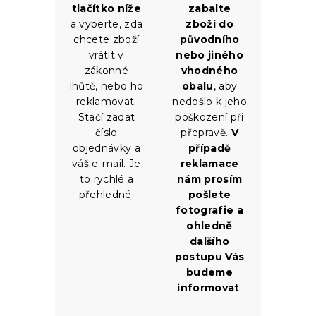
tlačítko níže
zabalte
a vyberte, zda
zboží do
chcete zboží
původního
vrátit v
nebo jiného
zákonné
vhodného
lhůtě, nebo ho
obalu
, aby
reklamovat.
nedošlo k jeho
Stačí zadat
poškození při
číslo
přepravě.
V
objednávky a
případě
váš e-mail. Je
reklamace
to rychlé a
nám prosím
přehledné.
pošlete
fotografie a
ohledně
dalšího
postupu Vás
budeme
informovat
.