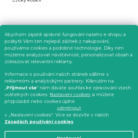
Etický kodex
Praktické informace
Abychom zajistili správné fungování našeho e-shopu a
Kariéra
poskytli Vám ten nejlepší zážitek z nakupování,
používáme cookies a podobné technologie. Díky nim
Poptávky a B2B spolupráce
můžeme analyzovat návštěvnost, personalizovat obsah a
zobrazovat relevantní reklamy.
Proč se u nás registrovat?
Věrnostní program - Sleva až 10 %
Informace o používání našich stránek sdílíme s
reklamními a analytickými partnery. Kliknutím na
Návody
„
Přijmout vše
“ nám dáváte souhlas ke zpracování všech
Tabulky velikostí
volitelných cookies.
Nastavení cookies
si můžete
přizpůsobit nebo cookies úplně
Blog
odmítnout
v „Nastavení cookies“. Více se dozvíte v našich
Zásadách používání cookies
Vytvořil Shoptet Premium