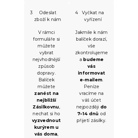
3
Odeslat
4
Vyčkat na
zboží k nám
vyřízení
V rámci
Jakmile k nám
formuláře si
balíček dorazí,
můžete
vše
vybrat
zkontrolujeme
nejvhodnější
a
budeme
způsob
vás
dopravy.
informovat
Balíček
e-mailem
.
můžete
Peníze
zanést na
vracíme na
nejbližší
váš účet
Zásilkovnu
,
nejpozději
do
nechat si ho
7–14 dnů
od
vyzvednout
přijetí zásilky.
kurýrem u
vás doma
,