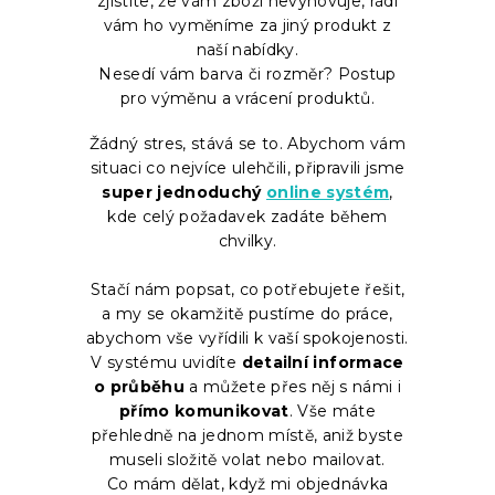
zjistíte, že vám zboží nevyhovuje, rádi
vám ho vyměníme za jiný produkt z
naší nabídky.
Nesedí vám barva či rozměr? Postup
pro výměnu a vrácení produktů.
Žádný stres, stává se to. Abychom vám
situaci co nejvíce ulehčili, připravili jsme
super jednoduchý
online systém
,
kde celý požadavek zadáte během
chvilky.
Stačí nám popsat, co potřebujete řešit,
a my se okamžitě pustíme do práce,
abychom vše vyřídili k vaší spokojenosti.
V systému uvidíte
detailní informace
o průběhu
a můžete přes něj s námi i
přímo komunikovat
. Vše máte
přehledně na jednom místě, aniž byste
museli složitě volat nebo mailovat.
Co mám dělat, když mi objednávka