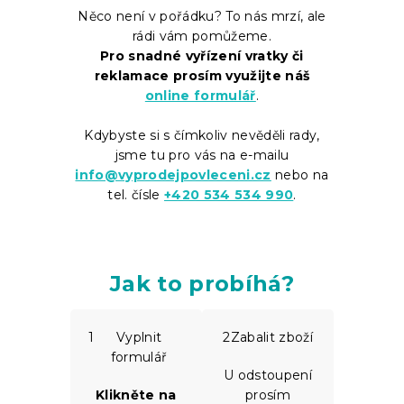
Něco není v pořádku? To nás mrzí, ale
rádi vám pomůžeme.
Pro snadné vyřízení vratky či
reklamace prosím využijte náš
online formulář
.
Kdybyste si s čímkoliv nevěděli rady,
jsme tu pro vás na e-mailu
info@vyprodejpovleceni.cz
nebo na
tel. čísle
+420 534 534 990
.
Jak to probíhá?
1
Vyplnit
2
Zabalit zboží
formulář
U odstoupení
Klikněte na
prosím