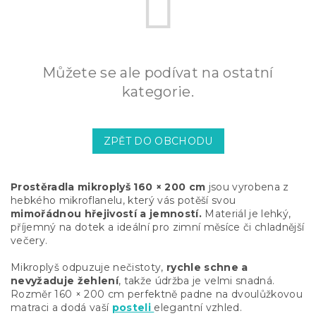
Můžete se ale podívat na ostatní
kategorie.
ZPĚT DO OBCHODU
Prostěradla mikroplyš 160 × 200 cm
jsou vyrobena z
hebkého mikroflanelu, který vás potěší svou
mimořádnou hřejivostí a jemností.
Materiál je lehký,
příjemný na dotek a ideální pro zimní měsíce či chladnější
večery.
Mikroplyš odpuzuje nečistoty,
rychle schne a
nevyžaduje žehlení
, takže údržba je velmi snadná.
Rozměr 160 × 200 cm perfektně padne na dvoulůžkovou
matraci a dodá vaší
posteli
elegantní vzhled.