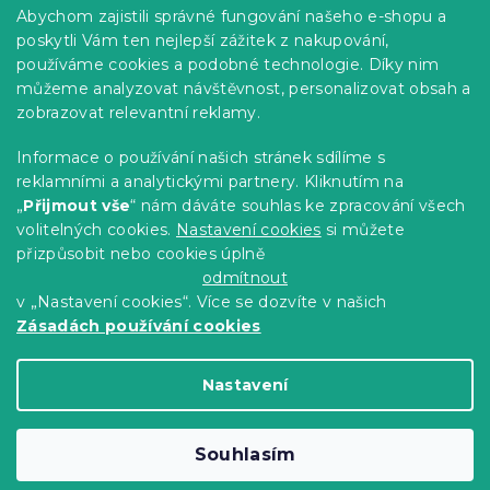
Praktické informace
Abychom zajistili správné fungování našeho e-shopu a
Kariéra
poskytli Vám ten nejlepší zážitek z nakupování,
používáme cookies a podobné technologie. Díky nim
Poptávky a B2B spolupráce
můžeme analyzovat návštěvnost, personalizovat obsah a
zobrazovat relevantní reklamy.
Proč se u nás registrovat?
Věrnostní program - Sleva až 10 %
Informace o používání našich stránek sdílíme s
reklamními a analytickými partnery. Kliknutím na
Návody
„
Přijmout vše
“ nám dáváte souhlas ke zpracování všech
Tabulky velikostí
volitelných cookies.
Nastavení cookies
si můžete
přizpůsobit nebo cookies úplně
Blog
odmítnout
v „Nastavení cookies“. Více se dozvíte v našich
Zásadách používání cookies
Vytvořil Shoptet Premium
Nastavení
Copyright 2026
Výprodej povlečení
. Všechna
Souhlasím
práva vyhrazena.
Upravit nastavení cookies