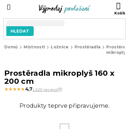
Přejít
NÁ
na
KO
obsah
HLEDAT
Domů
Místnosti
Ložnice
Prostěradla
Prostěrad
mikroplyš
Prostěradla mikroplyš 160 x
200 cm
★★★★★
★★★★★
4,7
z 220 recenzí
Produkty teprve připravujeme.