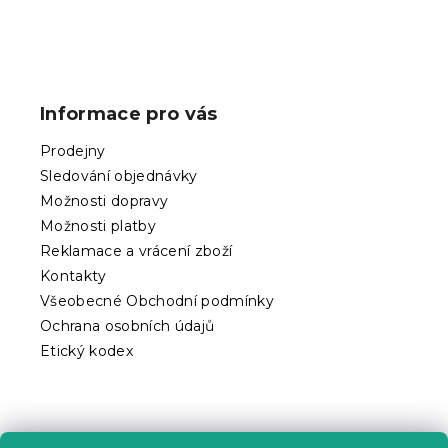
Z
á
p
Informace pro vás
a
t
Prodejny
í
Sledování objednávky
Možnosti dopravy
Možnosti platby
Reklamace a vrácení zboží
Kontakty
Všeobecné Obchodní podmínky
Ochrana osobních údajů
Etický kodex