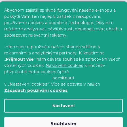
Praktické informace
Abychom zajistili správné fungování našeho e-shopu a
Kariéra
poskytli Vám ten nejlepší zážitek z nakupování,
používáme cookies a podobné technologie. Díky nim
Poptávky a B2B spolupráce
můžeme analyzovat návštěvnost, personalizovat obsah a
zobrazovat relevantní reklamy.
Proč se u nás registrovat?
Věrnostní program - Sleva až 10 %
Informace o používání našich stránek sdílíme s
reklamními a analytickými partnery. Kliknutím na
Návody
„
Přijmout vše
“ nám dáváte souhlas ke zpracování všech
Tabulky velikostí
volitelných cookies.
Nastavení cookies
si můžete
přizpůsobit nebo cookies úplně
Blog
odmítnout
v „Nastavení cookies“. Více se dozvíte v našich
Zásadách používání cookies
Vytvořil Shoptet Premium
Nastavení
Copyright 2026
Výprodej povlečení
. Všechna
Souhlasím
práva vyhrazena.
Upravit nastavení cookies