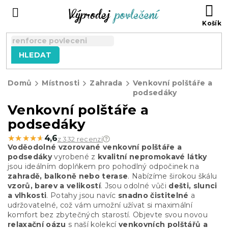
Přejít
NÁ
na
KO
obsah
HLEDAT
Domů
Místnosti
Zahrada
Venkovní polštáře a
podsedáky
Venkovní polštáře a
podsedáky
★★★★★
★★★★★
4,6
z 332 recenzí
Voděodolné vzorované venkovní polštáře a
podsedáky
vyrobené z
kvalitní nepromokavé látky
jsou ideálním doplňkem pro pohodlný odpočinek na
zahradě, balkoně nebo terase
. Nabízíme širokou škálu
vzorů, barev a velikostí
. Jsou odolné vůči
dešti, slunci
a vlhkosti
. Potahy jsou navíc
snadno čistitelné
a
udržovatelné, což vám umožní užívat si maximální
komfort bez zbytečných starostí. Objevte svou novou
relaxační oázu
s naší kolekcí
venkovních polštářů a