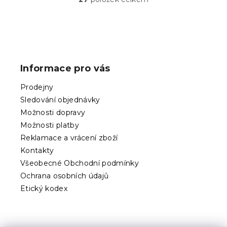
O
v
l
á
Z
d
á
a
p
c
Informace pro vás
í
a
p
t
Prodejny
r
í
v
Sledování objednávky
k
Možnosti dopravy
y
Možnosti platby
v
ý
Reklamace a vrácení zboží
p
Kontakty
i
Všeobecné Obchodní podmínky
s
Ochrana osobních údajů
u
Etický kodex