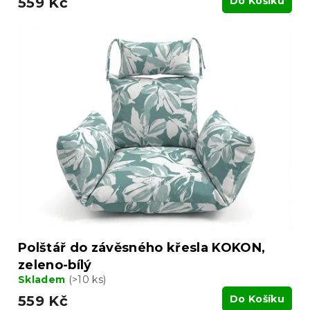
559 Kč
Do Košíku
Polštář do závěsného křesla KOKON,
zeleno-bílý
Skladem
(>10 ks)
559 Kč
Do Košíku