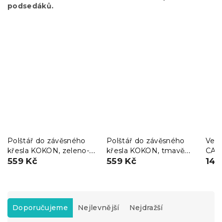
podsedáků.
Polštář do závěsného
Polštář do závěsného
Venk
křesla KOKON, zeleno-
křesla KOKON, tmavě
CAL
bílý
559 Kč
šedý
559 Kč
hně
149
Ř
a
Doporučujeme
Nejlevnější
Nejdražší
z