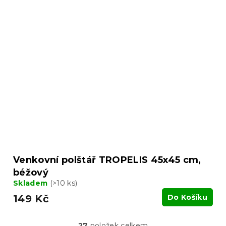
Venkovní polštář TROPELIS 45x45 cm,
béžový
Skladem
(>10 ks)
149 Kč
Do Košíku
27
položek celkem