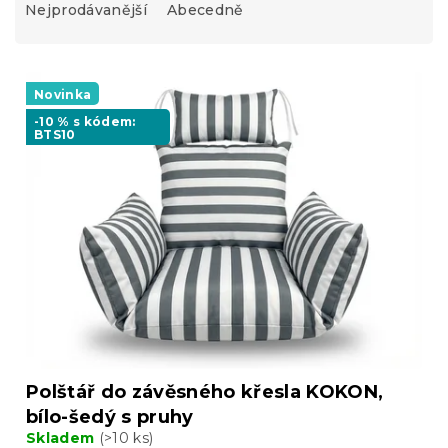
Nejprodávanější
Abecedně
e
n
í
V
p
ý
Novinka
r
p
o
-10 % s kódem:
BTS10
i
d
s
u
p
k
r
t
o
ů
d
u
k
t
ů
Polštář do závěsného křesla KOKON,
bílo-šedý s pruhy
Skladem
(>10 ks)