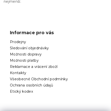
i
nejmenší.
s
u
Z
á
p
Informace pro vás
a
t
Prodejny
í
Sledování objednávky
Možnosti dopravy
Možnosti platby
Reklamace a vrácení zboží
Kontakty
Všeobecné Obchodní podmínky
Ochrana osobních údajů
Etický kodex