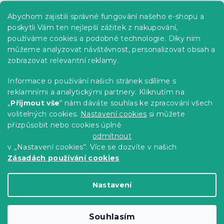
Praktické informace
Abychom zajistili správné fungování našeho e-shopu a
Kariéra
poskytli Vám ten nejlepší zážitek z nakupování,
používáme cookies a podobné technologie. Díky nim
Poptávky a B2B spolupráce
můžeme analyzovat návštěvnost, personalizovat obsah a
Proč se u nás registrovat?
zobrazovat relevantní reklamy.
Věrnostní program - Sleva až 10 %
Informace o používání našich stránek sdílíme s
reklamními a analytickými partnery. Kliknutím na
Návody
„
Přijmout vše
“ nám dáváte souhlas ke zpracování všech
Tabulky velikostí
volitelných cookies.
Nastavení cookies
si můžete
přizpůsobit nebo cookies úplně
Blog
odmítnout
v „Nastavení cookies“. Více se dozvíte v našich
Zásadách používání cookies
Vytvořil Shoptet Premium
Nastavení
Copyright 2026
Výprodej povlečení
. Všechna
Souhlasím
práva vyhrazena.
Upravit nastavení cookies