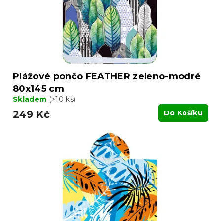
d
u
k
t
ů
Plážové pončo FEATHER zeleno-modré
80x145 cm
Skladem
(>10 ks)
249 Kč
Do Košíku