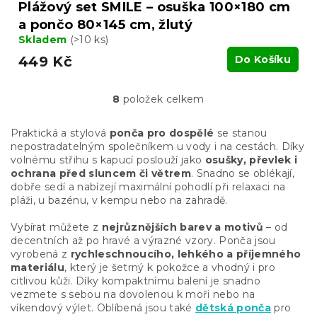
Plážový set SMILE – osuška 100×180 cm
a pončo 80×145 cm, žlutý
Skladem
(>10 ks)
449 Kč
Do Košíku
8
položek celkem
O
v
l
Praktická a stylová
ponča pro dospělé
se stanou
á
nepostradatelným společníkem u vody i na cestách. Díky
d
volnému střihu s kapucí poslouží jako
osušky, převlek i
a
ochrana před sluncem či větrem
. Snadno se oblékají,
c
dobře sedí a nabízejí maximální pohodlí při relaxaci na
í
pláži, u bazénu, v kempu nebo na zahradě.
p
r
Vybírat můžete z
nejrůznějších barev a motivů
– od
v
decentních až po hravé a výrazné vzory. Ponča jsou
k
vyrobená z
rychleschnoucího, lehkého a příjemného
y
materiálu
, který je šetrný k pokožce a vhodný i pro
v
citlivou kůži. Díky kompaktnímu balení je snadno
ý
vezmete s sebou na dovolenou k moři nebo na
p
víkendový výlet. Oblíbená jsou také
dětská ponča
pro