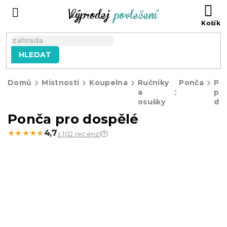
Přejít
NÁ
na
KO
obsah
HLEDAT
Domů
Místnosti
Koupelna
Ručníky
Ponča
Po
a
pr
osušky
do
Ponča pro dospělé
★★★★★
★★★★★
4,7
z 102 recenzí