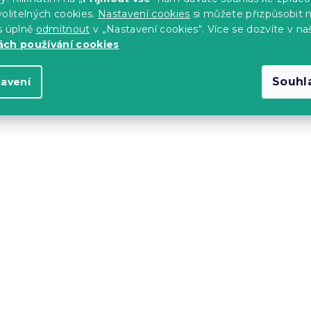
olitelných cookies.
Nastavení cookies
si můžete přizpůsobit 
s úplně
odmítnout
v „Nastavení cookies“. Více se dozvíte v na
ch používání cookies
Souhl
tavení
ěsné křeslo
Béžový jutový taburet 
s)
Skladem
(1 ks)
1 964 Kč