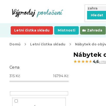
Přejít
na
obsah
Hledat
Letní čistka skladu
Místnosti
Zahrada
Domů
Letní čistka skladu
Nábytek do obýv
P
Nábytek 
o
★★★★★
★★★★★
4,6
z 173
s
Cena
t
r
315
Kč
16794
Kč
a
n
n
í
p
a