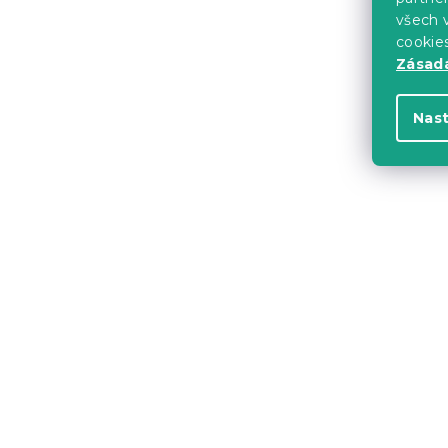
všech v
cookie
Zásadá
Nas
Béžové záv
VELHO
Skladem
(>10 k
500 Kč
-10 % s kódem:
BTS10