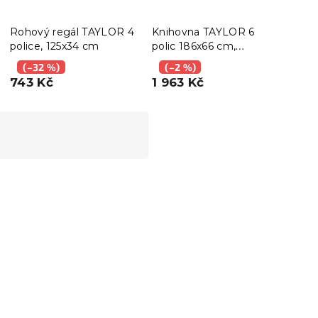
Rohový regál TAYLOR 4
Knihovna TAYLOR 6
Star
police, 125x34 cm
polic 186x66 cm,
poh
rustikálně hnědá
VEL
(–32 %)
(–2 %)
(–
743 Kč
1 963 Kč
6 7
Vyzkoušejte v AR
❖
-10 % s kódem:
BTS10