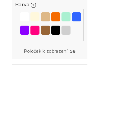
u
ů
Barva
?
k
t
Taburet LI
ů
tmavě mod
Skladem
(6 ks)
2 990 Kč
Položek k zobrazení:
58
-15 % s kódem:
MINUS15