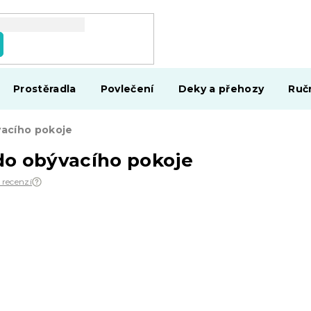
Prostěradla
Povlečení
Deky a přehozy
Ruč
acího pokoje
do obývacího pokoje
 recenzí