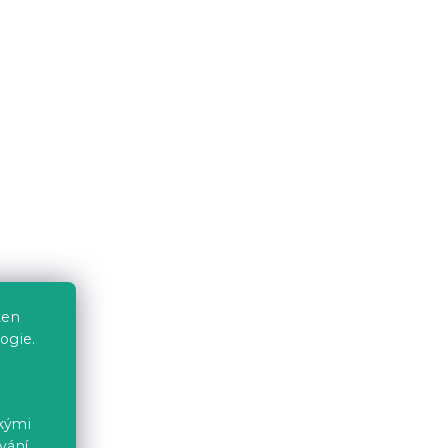
1 963 Kč
Akce
Výprodej
AKCE Závěsný TV stolek
MEORATI 150x40 cm,
ten
ogie.
černá/dub artisan II. jakost
Skladem
(2 ks)
2 559 Kč
ckými
vání