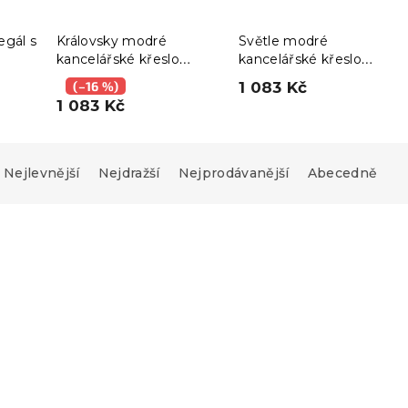
gál s
Královsky modré
Světle modré
kancelářské křeslo
kancelářské křeslo
AVOLA VELVET
AVOLA VELVET
(–16 %)
1 083 Kč
1 083 Kč
Nejlevnější
Nejdražší
Nejprodávanější
Abecedně
-15 % s kódem:
MINUS15