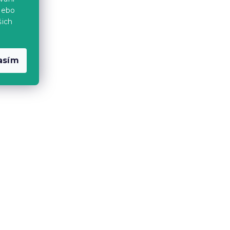
nebo
-15 % s kódem:
MINUS15
šich
asím
POEF
Béžový konferenční stolek
SIENNA
Skladem
(>10 ks)
655 Kč
Akce