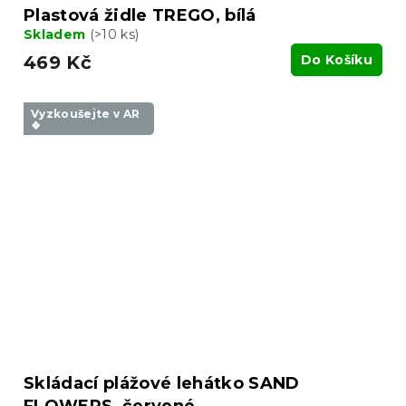
Plastová židle TREGO, bílá
Skladem
(>10 ks)
469 Kč
Do Košíku
Vyzkoušejte v AR
❖
Skládací plážové lehátko SAND
FLOWERS, červené