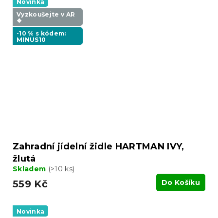
Novinka
Vyzkoušejte v AR
❖
-10 % s kódem:
MINUS10
Zahradní jídelní židle HARTMAN IVY,
žlutá
Skladem
(>10 ks)
559 Kč
Do Košíku
Novinka