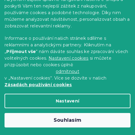
poskytli Vám ten nejlepší zážitek z nakupování,
-10 % s kódem:
MINUS10
používáme cookies a podobné technologie. Díky nim
můžeme analyzovat návštěvnost, personalizovat obsah a
zobrazovat relevantní reklamy.
Informace o používání našich stránek sdílíme s
reklamními a analytickými partnery. Kliknutím na
„
Přijmout vše
“ nám dáváte souhlas ke zpracování všech
volitelných cookies.
Nastavení cookies
si můžete
přizpůsobit nebo cookies úplně
odmítnout
v „Nastavení cookies“. Více se dozvíte v našich
Světle šedá plastová židle KATO
Zásadách používání cookies
Skladem
(>10 ks)
644 Kč
Do Košíku
Nastavení
Vyzkoušejte v AR
Souhlasím
❖
-15 % s kódem:
MINUS15