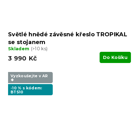
Světlé hnědé závěsné křeslo TROPIKAL
se stojanem
Skladem
(>10 ks)
3 990 Kč
Do Košíku
Vyzkoušejte v AR
❖
-10 % s kódem:
BTS10