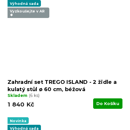
Výhodná sada
Vyzkoušejte v AR
❖
Zahradní set TREGO ISLAND - 2 židle a
kulatý stůl ø 60 cm, béžová
Skladem
(6 ks)
1 840 Kč
Do Košíku
Novinka
Výhodná sada