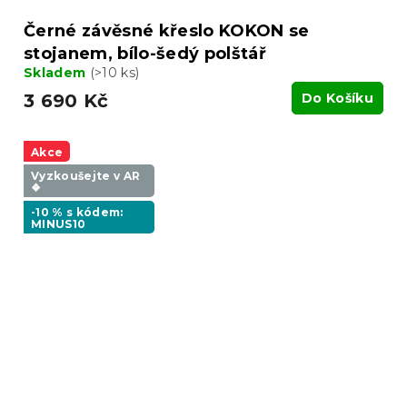
Černé závěsné křeslo KOKON se
stojanem, bílo-šedý polštář
Skladem
(>10 ks)
3 690 Kč
Do Košíku
Akce
Vyzkoušejte v AR
❖
-10 % s kódem:
MINUS10