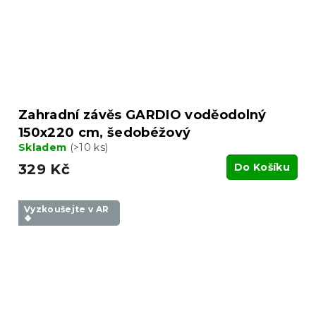
Zahradní závěs GARDIO voděodolný
150x220 cm, šedobéžový
Skladem
(>10 ks)
329 Kč
Do Košíku
Vyzkoušejte v AR
❖