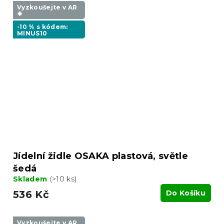
Vyzkoušejte v AR
❖
-10 % s kódem:
MINUS10
Jídelní židle OSAKA plastová, světle
šedá
Skladem
(>10 ks)
536 Kč
Do Košíku
Vyzkoušejte v AR