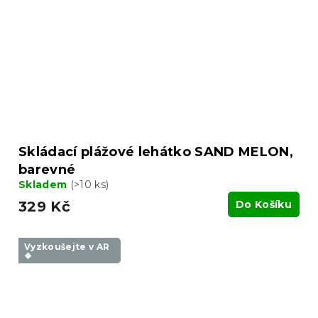
Skládací plážové lehátko SAND MELON,
barevné
Skladem
(>10 ks)
329 Kč
Do Košíku
Vyzkoušejte v AR
❖