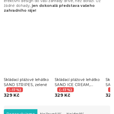
efektivní design do vaší zahrady dříve, než dorazí. Už
žádné dohady,
jen dokonalá představa vašeho
zahradního ráje!
Skládací plážové lehátko
Skládací plážové lehátko
Sklá
SAND STRIPES, zelené
SAND ICE CREAM,
SAN
(–17 %)
barevné
(–17 %)
(–
329 Kč
329 Kč
329
Ř
a