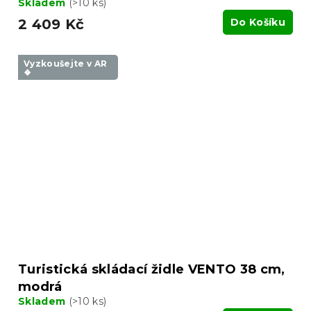
Skladem
(>10 ks)
2 409 Kč
Do Košíku
Vyzkoušejte v AR
❖
Turistická skládací židle VENTO 38 cm,
modrá
Skladem
(>10 ks)