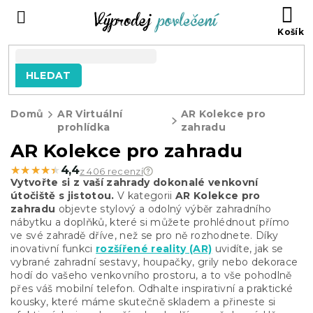
Přejít
NÁ
na
KO
obsah
HLEDAT
Domů
AR Virtuální
AR Kolekce pro
prohlídka
zahradu
AR Kolekce pro zahradu
★★★★★
★★★★★
4,4
z 406 recenzí
Vytvořte si z vaší zahrady dokonalé venkovní
útočiště s jistotou.
V kategorii
AR Kolekce pro
zahradu
objevte stylový a odolný výběr zahradního
nábytku a doplňků, které si můžete prohlédnout přímo
ve své zahradě dříve, než se pro ně rozhodnete. Díky
inovativní funkci
rozšířené reality (AR)
uvidíte, jak se
vybrané zahradní sestavy, houpačky, grily nebo dekorace
hodí do vašeho venkovního prostoru, a to vše pohodlně
přes váš mobilní telefon. Odhalte inspirativní a praktické
kousky, které máme skutečně skladem a přineste si