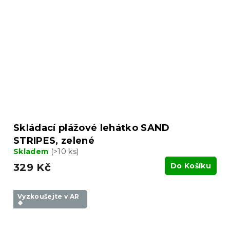
Skládací plážové lehátko SAND
STRIPES, zelené
Skladem
(>10 ks)
329 Kč
Do Košíku
Vyzkoušejte v AR
❖