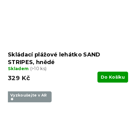
Skládací plážové lehátko SAND
STRIPES, hnědé
Skladem
(>10 ks)
329 Kč
Do Košíku
Vyzkoušejte v AR
❖