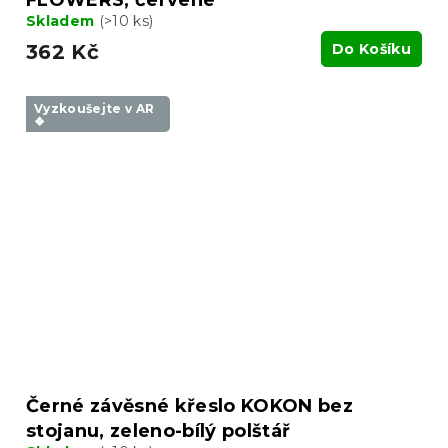
Skladem
(>10 ks)
362 Kč
Do Košíku
Vyzkoušejte v AR
❖
Černé závěsné křeslo KOKON bez
stojanu, zeleno-bílý polštář