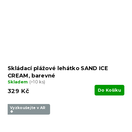
Skládací plážové lehátko SAND ICE
CREAM, barevné
Skladem
(>10 ks)
329 Kč
Do Košíku
Vyzkoušejte v AR
❖