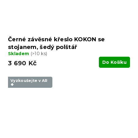
Černé závěsné křeslo KOKON se
stojanem, šedý polštář
Skladem
(>10 ks)
3 690 Kč
Do Košíku
Vyzkoušejte v AR
❖