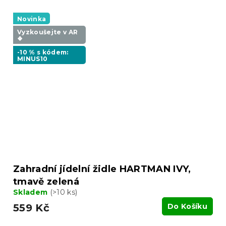
Novinka
Vyzkoušejte v AR
❖
-10 % s kódem:
MINUS10
Zahradní jídelní židle HARTMAN IVY,
tmavě zelená
Skladem
(>10 ks)
559 Kč
Do Košíku