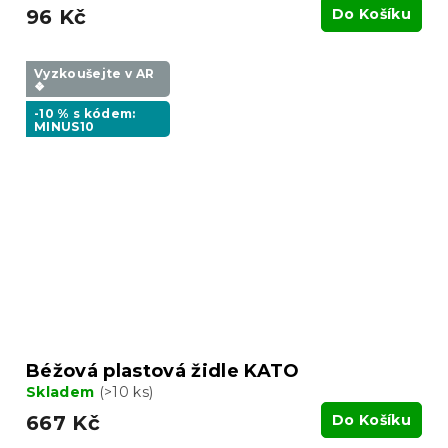
96 Kč
Do Košíku
Vyzkoušejte v AR
❖
-10 % s kódem:
MINUS10
Béžová plastová židle KATO
Skladem
(>10 ks)
667 Kč
Do Košíku