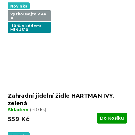
Novinka
Vyzkoušejte v AR
❖
-10 % s kódem:
MINUS10
Zahradní jídelní židle HARTMAN IVY,
zelená
Skladem
(>10 ks)
559 Kč
Do Košíku