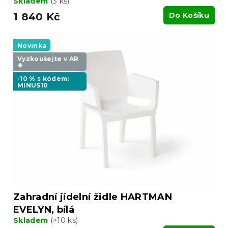
Skladem
(3 ks)
1 840 Kč
Do Košíku
Novinka
Vyzkoušejte v AR
❖
-10 % s kódem:
MINUS10
Zahradní jídelní židle HARTMAN
EVELYN, bílá
Skladem
(>10 ks)