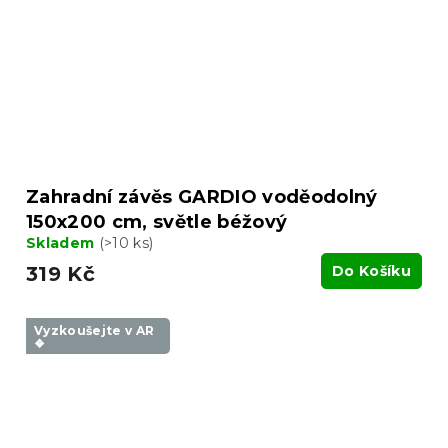
Zahradní závěs GARDIO voděodolný
150x200 cm, světle béžový
Skladem
(>10 ks)
319 Kč
Do Košíku
Vyzkoušejte v AR
❖