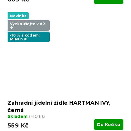
Novinka
Vyzkoušejte v AR
❖
-10 % s kódem:
MINUS10
Zahradní jídelní židle HARTMAN IVY,
černá
Skladem
(>10 ks)
559 Kč
Do Košíku