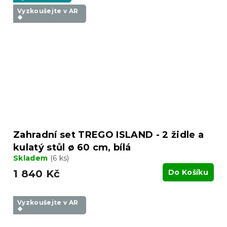
Vyzkoušejte v AR
❖
Zahradní set TREGO ISLAND - 2 židle a
kulatý stůl ø 60 cm, bílá
Skladem
(6 ks)
1 840 Kč
Do Košíku
Vyzkoušejte v AR
❖