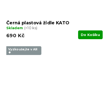
Černá plastová židle KATO
Skladem
(>10 ks)
690 Kč
Do Košíku
Vyzkoušejte v AR
❖