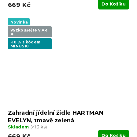
669 Kč
Do Košíku
Novinka
Vyzkoušejte v AR
❖
-10 % s kódem:
MINUS10
Zahradní jídelní židle HARTMAN
EVELYN, tmavě zelená
Skladem
(>10 ks)
669 Kč
Do Košíku