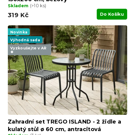
Skladem
(>10 ks)
319 Kč
Do Košíku
Novinka
Výhodná sada
Vyzkoušejte v AR
❖
Zahradní set TREGO ISLAND - 2 židle a
kulatý stůl ø 60 cm, antracitová