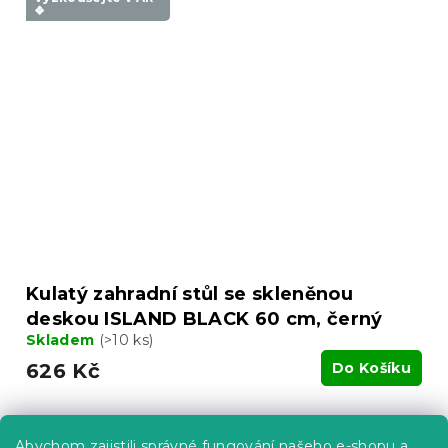
❖
Kulatý zahradní stůl se skleněnou
deskou ISLAND BLACK 60 cm, černý
Skladem
(>10 ks)
626 Kč
Do Košíku
Vyzkoušejte v AR
❖
Abychom zajistili správné fungování našeho e-shopu a