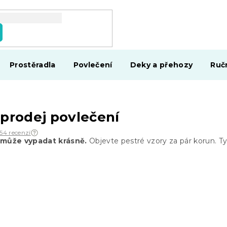
Prostěradla
Povlečení
Deky a přehozy
Ruč
ýprodej povlečení
454 recenzí
í může vypadat krásně.
Objevte pestré vzory za pár korun. 