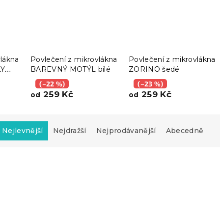
vlákna
Povlečení z mikrovlákna
Povlečení z mikrovlákna
LY
BAREVNÝ MOTÝL bílé
ZORINO šedé
(–22 %)
(–23 %)
259 Kč
259 Kč
od
od
Nejlevnější
Nejdražší
Nejprodávanější
Abecedně
Akce
-10 % s kódem:
BTS10