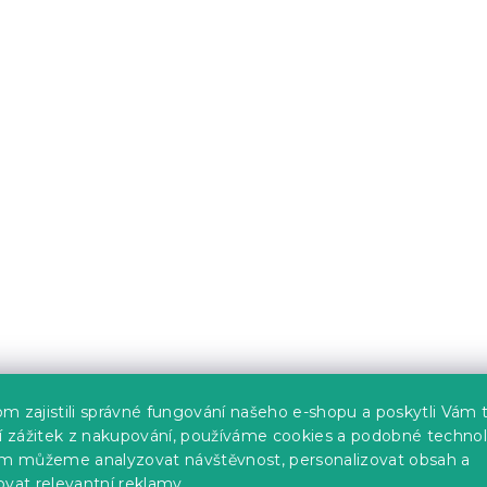
 domácí podložka
Dětské povlečení NUM
0 x 60 cm
šedé
s)
Skladem
(>10 ks)
173 Kč
-10 % s kódem:
BTS10
m zajistili správné fungování našeho e-shopu a poskytli Vám 
ší zážitek z nakupování, používáme cookies a podobné technol
im můžeme analyzovat návštěvnost, personalizovat obsah a
ovat relevantní reklamy.