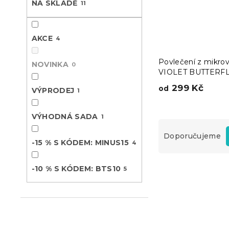
NA SKLADĚ
11
n
e
l
AKCE
4
Povlečení z mikro
NOVINKA
0
VIOLET BUTTERF
tmavě modré
299 Kč
od
VÝPRODEJ
1
VÝHODNÁ SADA
1
Ř
a
Doporučujeme
-15 % S KÓDEM: MINUS15
4
z
e
V
n
-10 % S KÓDEM: BTS10
5
ý
í
Akce
p
p
i
r
s
o
p
d