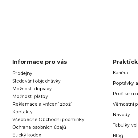
399 Kč
od
Z
á
p
Informace pro vás
Praktic
a
t
Kariéra
Prodejny
í
Sledování objednávky
Poptávky a
Možnosti dopravy
Proč se u n
Možnosti platby
Reklamace a vrácení zboží
Věrnostní 
Kontakty
Návody
Všeobecné Obchodní podmínky
Tabulky vel
Ochrana osobních údajů
Etický kodex
Blog