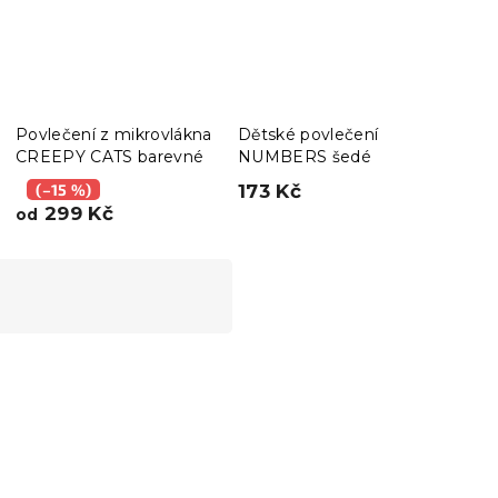
Povlečení z mikrovlákna
Dětské povlečení
Univ
CREEPY CATS barevné
NUMBERS šedé
pod
x 60
(–15 %)
173 Kč
(–
299 Kč
47 
od
Akce
Výprodej