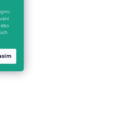
ckými
vání
a
Dětské povlečení MAGIC
nebo
HORSE barevné
šich
Skladem
(>10 ks)
285 Kč
asím
Výhodná sada
-10 % s kódem:
BTS10
a
Šedá sada dětské povlečení