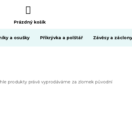
Prázdný košík
NÁKUPNÍ
KOŠÍK
níky a osušky
Přikrývka a polštář
Závěsy a záclon
Tyhle produkty právě vyprodáváme za zlomek původní