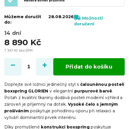
Matrace Bonell pružinová
Můžeme doručit
28.08.2026
Možnosti
do:
doručení
14 dní
8 890 Kč
7 347 Kč bez DPH
Měrná
cena:
Přidat do košíku
Dopřejte své ložnici jedinečný styl s
čalouněnou postelí
boxspring GLORIEN
v elegantní
purpurové barvě
.
Potah z kvalitní tkaniny dodává posteli moderní vzhled a
zároveň je příjemný na dotek.
Vysoké čelo s jemným
prošíváním
poskytuje pohodlnou oporu při relaxaci a
vytváří dominantní prvek interiéru.
Díky promyšlené
konstrukci boxspring
poskytuje