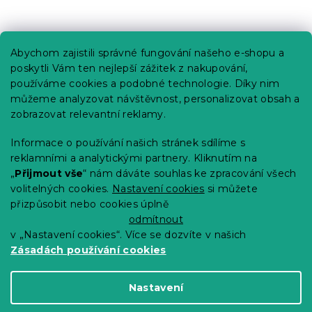
Praktické informace
Abychom zajistili správné fungování našeho e-shopu a
Kariéra
poskytli Vám ten nejlepší zážitek z nakupování,
používáme cookies a podobné technologie. Díky nim
Poptávky a B2B spolupráce
můžeme analyzovat návštěvnost, personalizovat obsah a
Proč se u nás registrovat?
zobrazovat relevantní reklamy.
Věrnostní program - Sleva až 10 %
Informace o používání našich stránek sdílíme s
reklamními a analytickými partnery. Kliknutím na
Návody
„
Přijmout vše
“ nám dáváte souhlas ke zpracování všech
Tabulky velikostí
volitelných cookies.
Nastavení cookies
si můžete
přizpůsobit nebo cookies úplně
Blog
odmítnout
v „Nastavení cookies“. Více se dozvíte v našich
Zásadách používání cookies
Vytvořil Shoptet Premium
Nastavení