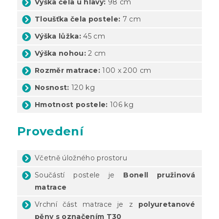
Výška čela u hlavy:
98 cm
Tloušťka čela postele:
7 cm
Výška lůžka:
45 cm
Výška nohou:
2 cm
Rozměr matrace:
100 x 200 cm
Nosnost:
120 kg
Hmotnost postele:
106 kg
Provedení
Včetně úložného prostoru
Součástí postele je
Bonell pružinová
matrace
Vrchní část
matrace je z
polyuretanové
pěny s označením T30