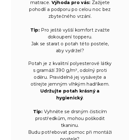
matrace.
Výhoda pro vás:
Zažijete
pohodlí a podporu po celou noc bez
zbytečného vrzání.
Tip:
Pro ještě vyšší komfort zvažte
dokoupení topperu.
Jak se starat o potah této postele,
aby vydržel?
Potah je z kvalitní polyesterové látky
s gramáží 390 g/m², odolný proti
oděru. Pravidelně jej vysávejte a
otírejte jemným vlhkým hadříkem.
Udržujte potah krásný a
hygienický
.
Tip:
Vyhněte se drsným čisticím
prostředkům, mohou poškodit
tkaninu.
Budu potřebovat pomoc při montáži
postele?