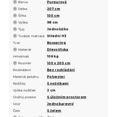
Barva
Purpurová
?
Délka
207 cm
?
Šířka
100 cm
?
Výška
98 cm
?
Typ
Jednolůžko
?
Tvrdost matrace
Střední H3
?
Tvar
Boxspring
Materiál
Dřevotříska
?
Hmotnost
106 kg
Rozměr
100 x 200 cm
?
Rozkládání
Bez rozkládání
Materiál potahu
Polyester
Nožičky
S nožičkami
Výška nožiček
2 cm
Úložný prostor
S úložným prostorem
Vzor
Jednobarevný
Čelo
S čelem