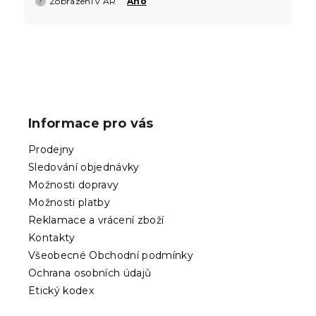
Zobrazení v AR
Ano
?
Z
á
p
Informace pro vás
a
t
Prodejny
í
Sledování objednávky
Možnosti dopravy
Možnosti platby
Reklamace a vrácení zboží
Kontakty
Všeobecné Obchodní podmínky
Ochrana osobních údajů
Etický kodex