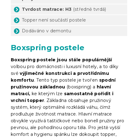
Tvrdost matrace: H3
(středně tvrdá)
Topper není součástí postele
Dodáváno v demontu
Boxspring postele
Boxspring postele jsou stále populárnější
volbou pro domácnosti i luxusní hotely, a to díky
své
výjimečné konstrukci a prvotřídnímu
komfortu
. Tento typ postele je tvořen
spodní
pružinovou základnou
(boxspring) a
hlavní
matrací,
ke kterým lze
samostatně pořídit i
vrchní topper
. Základna obsahuje pružinový
systém, který optimálně rozkládá váhu, čímž
prodlužuje životnost matrace. Hlavní matrace
obvykle využívá taštičkové nebo bonell pružiny pro
pevnou, ale pohodlnou oporu těla. Pro ještě vyšší
komfort a hygienu spánku lze dokoupit topper,