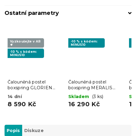
Ostatní parametry
Vyzkoušejte v AR
-10 % s kódem:
-1
❖
MINUS10
MI
-10 % s kódem:
MINUS10
Čalouněná postel
Čalouněná postel
Ča
boxspring GLORIEN
boxspring MERALIS
bo
VELVET 90x200 cm
180x200 cm šedá
18
14 dní
Skladem
(3 ks)
Sk
šedá
KRONOS 15
COSMIC 160
CO
8 590 Kč
16 290 Kč
1
Popis
Diskuze