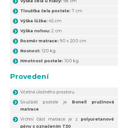
Výška čela u hlavy:
98 cm
Tloušťka čela postele:
7 cm
Výška lůžka:
45 cm
Výška nohou:
2 cm
Rozměr matrace:
90 x 200 cm
Nosnost:
120 kg
Hmotnost postele:
100 kg
Provedení
Včetně úložného prostoru
Součástí postele je
Bonell pružinová
matrace
Vrchní část
matrace je z
polyuretanové
pěny s označením T30