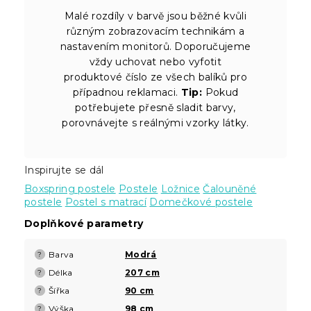
Malé rozdíly v barvě jsou běžné kvůli
různým zobrazovacím technikám a
nastavením monitorů. Doporučujeme
vždy uchovat nebo vyfotit
produktové číslo ze všech balíků pro
případnou reklamaci.
Tip:
Pokud
potřebujete přesně sladit barvy,
porovnávejte s reálnými vzorky látky.
Inspirujte se dál
Boxspring postele
Postele
Ložnice
Čalouněné
postele
Postel s matrací
Domečkové postele
Doplňkové parametry
Barva
Modrá
?
Délka
207 cm
?
Šířka
90 cm
?
Výška
98 cm
?