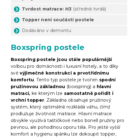
Tvrdost matrace: H3
(středně tvrdá)
Topper není součástí postele
Dodáváno v demontu
Boxspring postele
Boxspring postele jsou stále populárnější
volbou pro domácnosti i luxusní hotely, a to díky
své
výjimečné konstrukci a prvotřídnímu
komfortu
. Tento typ postele je tvořen
spodní
pružinovou základnou
(boxspring) a
hlavní
matrací,
ke kterým lze
samostatně pořídit i
vrchní topper
. Základna obsahuje pružinový
systém, který optimálně rozkládá váhu, čímž
prodlužuje životnost matrace. Hlavní matrace
obvykle využívá taštičkové nebo bonell pružiny pro
pevnou, ale pohodlnou oporu těla. Pro ještě vyšší
komfort a hygienu spánku lze dokoupit topper,