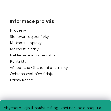
Z
á
p
Informace pro vás
a
t
Prodejny
í
Sledování objednávky
Možnosti dopravy
Možnosti platby
Reklamace a vrácení zboží
Kontakty
Všeobecné Obchodní podmínky
Ochrana osobních údajů
Etický kodex
Praktické informace
Abychom zajistili správné fungování našeho e-shopu a