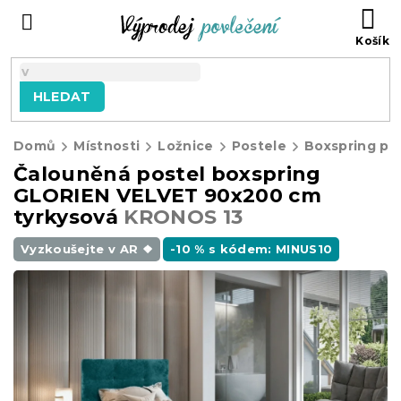
Přejít
NÁ
na
KO
obsah
HLEDAT
Domů
Místnosti
Ložnice
Postele
Boxspring po
Čalouněná postel boxspring
GLORIEN VELVET 90x200 cm
tyrkysová
KRONOS 13
Vyzkoušejte v AR ❖
-10 % s kódem: MINUS10