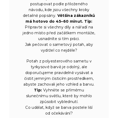
postupovat podle přiloženého
návodu, kde jsou všechny kroky
detailně popsány.
Většina zákazníků
má hotovo do 45–60 minut.
Tip:
Připravte si všechny díly a nářadí na
jedno místo před začátkem montáže,
usnadníte si tím práci.
Jak pečovat o sametový potah, aby
vydržel co nejdéle?
Potah z polyesterového sametu v
tyrkysové barvě je odolný, ale
doporučujeme pravidelně vysávat a
čistit jemným čisticím prostředkem,
abyste zachovali jeho vzhled a barvu.
Tip:
Vyhněte se přímému
slunečnímu světlu, které by mohlo
způsobit vyblednutí.
Co udělat, když se barva postele liší
od očekávání?