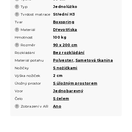
Typ
Jednolůžko
?
Tvrdost matrace
Střední H3
?
Tvar
Boxspring
Materiál
Dřevotříska
?
Hmotnost
100 kg
Rozměr
90 x 200 cm
?
Rozkládání
Bez rozkládání
Materiál potahu
Polyester
,
Sametová tkanina
Nožičky
S nožičkami
Výška nožiček
2 cm
Úložný prostor
S úložným prostorem
Vzor
Jednobarevný
Čelo
S čelem
Zobrazení v AR
Ano
?