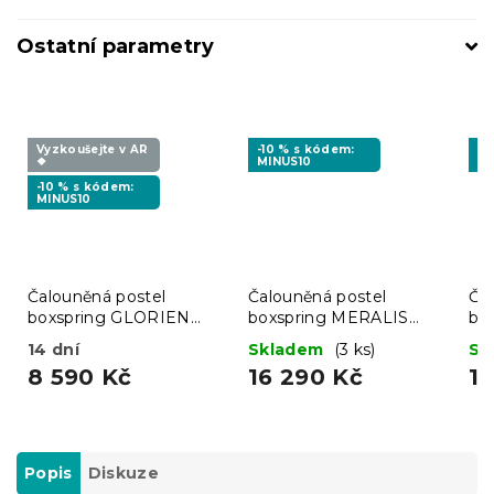
Ostatní parametry
Vyzkoušejte v AR
-10 % s kódem:
-1
❖
MINUS10
MI
-10 % s kódem:
MINUS10
Čalouněná postel
Čalouněná postel
Ča
boxspring GLORIEN
boxspring MERALIS
bo
VELVET 90x200 cm
180x200 cm šedá
18
14 dní
Skladem
(3 ks)
Sk
šedá
KRONOS 15
COSMIC 160
CO
8 590 Kč
16 290 Kč
1
Popis
Diskuze