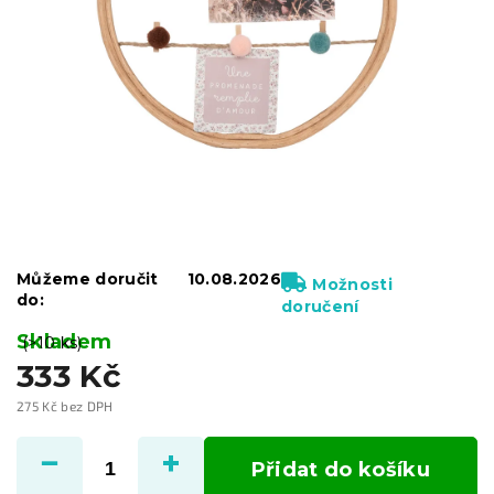
Můžeme doručit
10.08.2026
Možnosti
do:
doručení
Skladem
(>10 ks)
333 Kč
275 Kč bez DPH
Měrná
cena:
Přidat do košíku