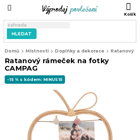
Přejít
NÁ
na
KO
obsah
HLEDAT
Domů
Místnosti
Doplňky a dekorace
Ratanový rámeček na fotky
CAMPAG
-15 % s kódem: MINUS15