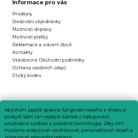
Informace pro vás
a
t
Prodejny
í
Sledování objednávky
Možnosti dopravy
Možnosti platby
Reklamace a vrácení zboží
Kontakty
Všeobecné Obchodní podmínky
Ochrana osobních údajů
Etický kodex
Praktické informace
Abychom zajistili správné fungování našeho e-shopu a
Kariéra
poskytli Vám ten nejlepší zážitek z nakupování,
používáme cookies a podobné technologie. Díky nim
Poptávky a B2B spolupráce
můžeme analyzovat návštěvnost, personalizovat obsah a
Proč se u nás registrovat?
zobrazovat relevantní reklamy.