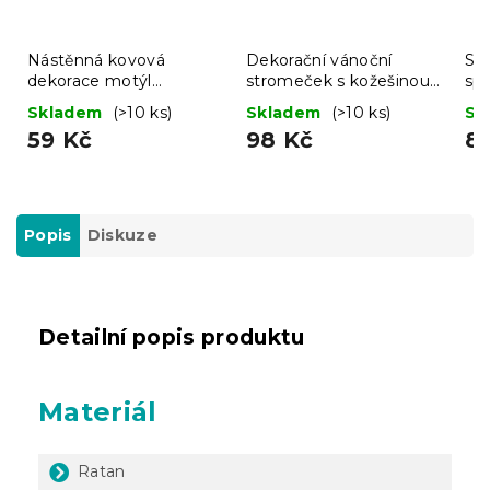
Nástěnná kovová
Dekorační vánoční
Sa
dekorace motýl
stromeček s kožešinou
sp
BUTTERFLY 40 cm -
LUSH 41 cm - různé
ze
Skladem
(>10 ks)
Skladem
(>10 ks)
Sk
více barev
barvy
59 Kč
98 Kč
8
Popis
Diskuze
Detailní popis produktu
Materiál
Ratan