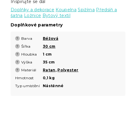
Inspirujte se dál
Doplňky a dekorace
Koupelna
Spižírna
Předsíň a
šatna
Ložnice
Bytový textil
Doplňkové parametry
Barva
Béžová
?
Šířka
30 cm
?
Hloubka
1 cm
?
Výška
35 cm
?
Materiál
Ratan
,
Polyester
?
Hmotnost
0,1 kg
Typ umístění
Nástěnné
Z
á
p