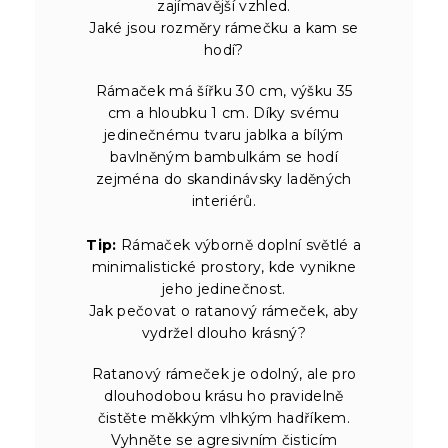
zajímavější vzhled.
Jaké jsou rozměry rámečku a kam se
hodí?
Rámaček má šířku 30 cm, výšku 35
cm a hloubku 1 cm. Díky svému
jedinečnému tvaru jablka a bílým
bavlněným bambulkám se hodí
zejména do skandinávsky laděných
interiérů.
Tip:
Rámaček výborně doplní světlé a
minimalistické prostory, kde vynikne
jeho jedinečnost.
Jak pečovat o ratanový rámeček, aby
vydržel dlouho krásný?
Ratanový rámeček je odolný, ale pro
dlouhodobou krásu ho pravidelně
čistěte měkkým vlhkým hadříkem.
Vyhněte se agresivním čisticím