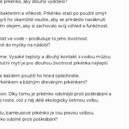
é prkénko, aby dlouho vydrželo?
akteriím a vlhkosti. Prkénko stačí po použití omýt
tí ho okamžitě osušte, aby se předešlo nasáknutí
ím olejem, aby si zachovalo svůj vzhled a funkčnost.
t ve vodě – prodlužuje to jeho životnost.
né do myčky na nádobí?
e. Vysoké teploty a dlouhý kontakt s vodou můžou
ční mytí je pro dlouhou životnost prkénka nejlepší.
o každém použití ho hned opláchněte.
 prkénkem a běžným dřevěným prkénkem?
in. Díky tomu je prkénko odolnější proti poškrábání a
i roste, což z něj dělá ekologicky šetrnou volbu.
tu, bambusové prkénko je tou pravou volbou.
o odolné proti poškrábání?