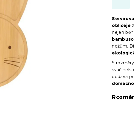
Servírov
obličeje
z
nejen bě
bambuso
nožům. Dík
ekologic
S rozměry 
svačinek,
dodává pr
domácnos
Rozměr