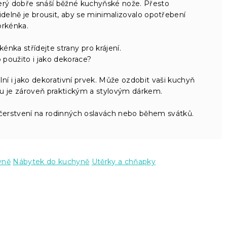
erý dobře snáší běžné kuchyňské nože. Přesto
delně je brousit, aby se minimalizovalo opotřebení
prkénka.
kénka střídejte strany pro krájení.
použito i jako dekorace?
ální i jako dekorativní prvek. Může ozdobit vaši kuchyň
edu je zároveň praktickým a stylovým dárkem.
bčerstvení na rodinných oslavách nebo během svátků.
yně
Nábytek do kuchyně
Utěrky a chňapky