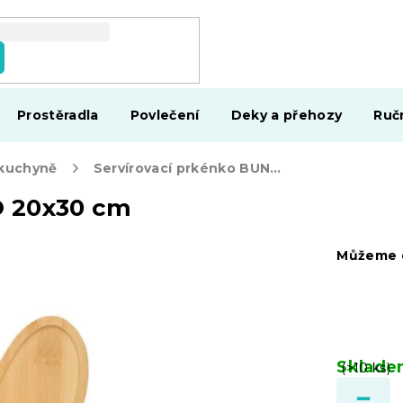
Prostěradla
Povlečení
Deky a přehozy
Ruč
 kuchyně
Servírovací prkénko BUNNOO 20x30 cm
O 20x30 cm
Můžeme d
Sklad
(>10 ks)