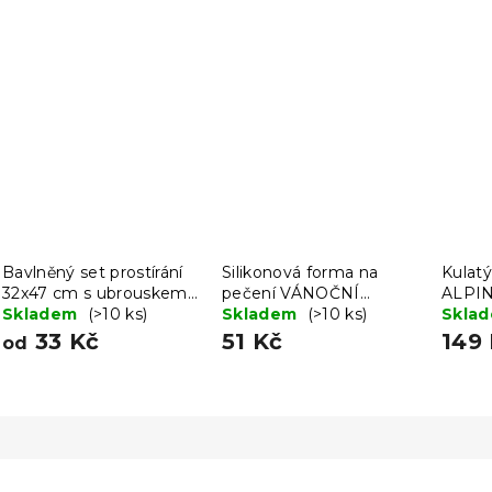
Bavlněný set prostírání
Silikonová forma na
Kulat
32x47 cm s ubrouskem
pečení VÁNOČNÍ
ALPIN
40x40 cm FOOD
Skladem
(>10 ks)
STROMKY, červená
Skladem
(>10 ks)
Skla
33 Kč
51 Kč
149
od