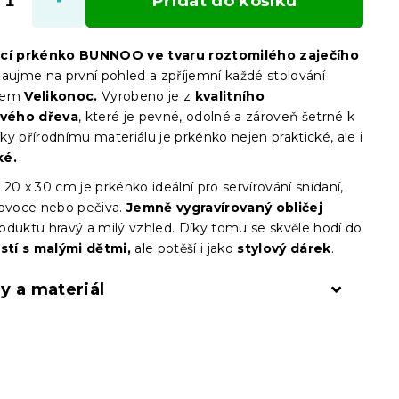
Přidat do košíku
ací prkénko BUNNOO ve tvaru roztomilého zaječího
aujme na první pohled a zpříjemní každé stolování
hem
Velikonoc.
Vyrobeno je z
kvalitního
vého dřeva
, které je pevné, odolné a zároveň šetrné k
y přírodnímu materiálu je prkénko nejen praktické, ale i
ké.
20 x 30 cm je prkénko ideální pro servírování snídaní,
 ovoce nebo pečiva.
Jemně vygravírovaný obličej
oduktu hravý a milý vzhled. Díky tomu se skvěle hodí do
tí s malými dětmi,
ale potěší i jako
stylový dárek
.
y a materiál