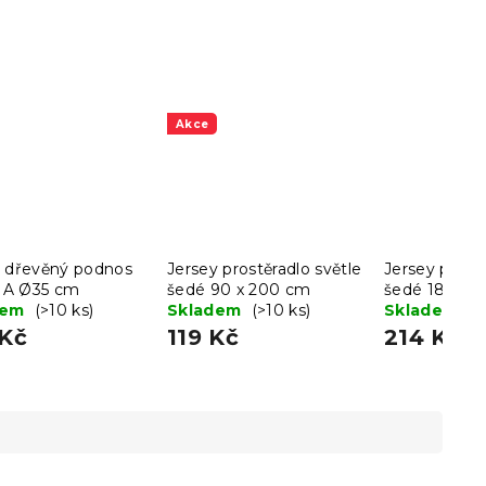
Akce
ý dřevěný podnos
Jersey prostěradlo světle
Jersey prostě
A Ø35 cm
šedé 90 x 200 cm
šedé 180 x 
dem
(>10 ks)
Skladem
(>10 ks)
Skladem
(>
 Kč
119 Kč
214 Kč