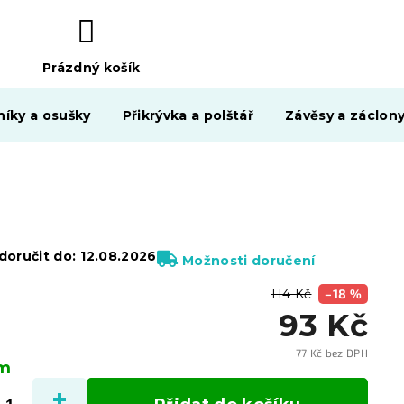
Prázdný košík
NÁKUPNÍ
KOŠÍK
níky a osušky
Přikrývka a polštář
Závěsy a záclon
oručit do:
12.08.2026
Možnosti doručení
114 Kč
–18 %
93 Kč
77 Kč bez DPH
em
Měrn
cena: