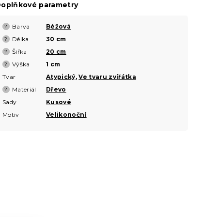
oplňkové parametry
Barva
Béžová
?
Délka
30 cm
?
Šířka
20 cm
?
Výška
1 cm
?
Tvar
Atypický
,
Ve tvaru zvířátka
Materiál
Dřevo
?
Sady
Kusové
Motiv
Velikonoční