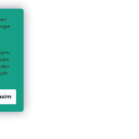
ten
ogie.
ckými
vání
nebo
šich
asím