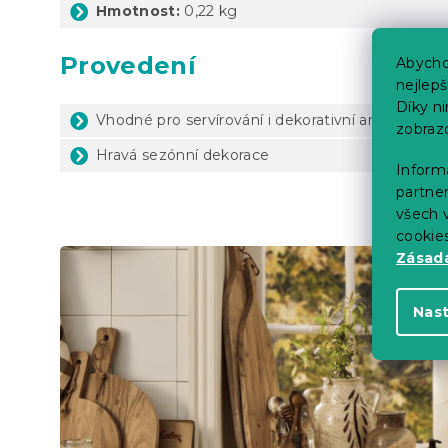
Hmotnost:
0,22 kg
Provedení
Abycho
nejlep
Díky n
Vhodné pro servírování i dekorativní aranžmá
zobraz
Hravá sezónní dekorace
Informa
partner
všech v
cookie
Zásadá
Nas