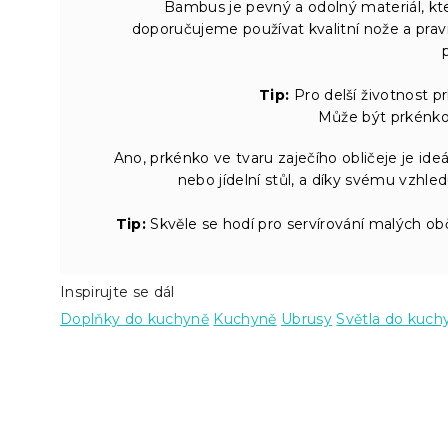
Bambus je pevný a odolný materiál, kt
doporučujeme používat kvalitní nože a pravi
Tip:
Pro delší životnost pr
Může být prkénko 
Ano, prkénko ve tvaru zaječího obličeje je ide
nebo jídelní stůl, a díky svému vzhl
Tip:
Skvěle se hodí pro servírování malých o
Inspirujte se dál
Doplňky do kuchyně
Kuchyně
Ubrusy
Světla do kuch
Z
á