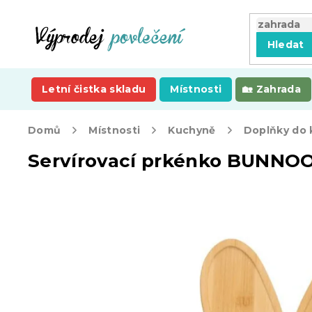
Přejít
na
obsah
Hledat
Letní čistka skladu
Místnosti
Zahrada
Domů
Místnosti
Kuchyně
Doplňky do
Servírovací prkénko BUNNO