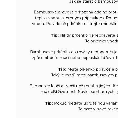
Jak se starat o bambusov
Bambusové dřevo je přirozeně odolné proti b
teplou vodou a jemným přípravkem. Po umy
vodou. Pravidelně prkénko natírejte mineráln
Tip:
Nikdy prkénko nenechávejte stá
Je prkénko vhod
Bambusové prkénko do myčky nedoporučujem
způsobit deformaci nebo popraskání dřeva. Ru
Tip:
Mějte prkénko po ruce a p
Jaký je rozdíl mezi bambusovým
Bambus je lehčí a tvrdší než mnoho jiných dřev
má delší životnost. Navíc bambus rychlej
Tip:
Pokud hledáte udržitelnou varian
Je bambusové prkénk