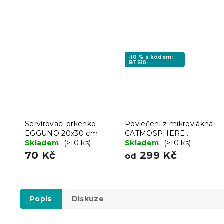
-10 % s kódem:
BTS10
Servírovací prkénko
Povlečení z mikrovlákna
EGGUNO 20x30 cm
CATMOSPHERE
Skladem
(>10 ks)
barevné
Skladem
(>10 ks)
70 Kč
299 Kč
od
Popis
Diskuze