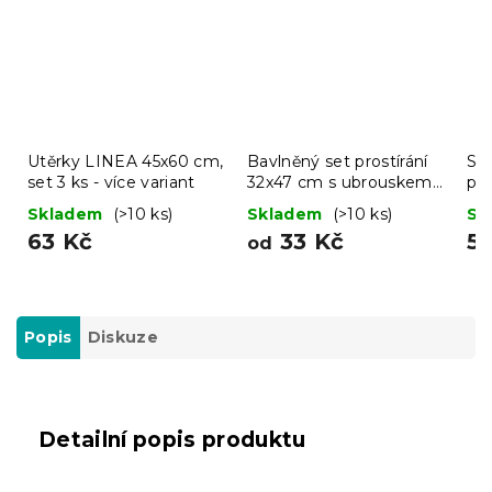
Utěrky LINEA 45x60 cm,
Bavlněný set prostírání
Sil
set 3 ks - více variant
32x47 cm s ubrouskem
pe
40x40 cm FOOD
ST
Skladem
(>10 ks)
Skladem
(>10 ks)
Sk
63 Kč
33 Kč
51
od
Popis
Diskuze
Detailní popis produktu