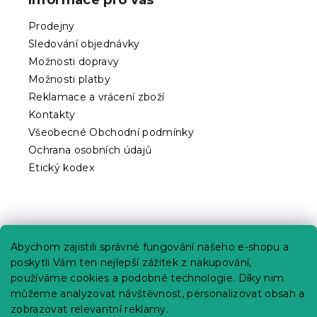
a
t
Prodejny
í
Sledování objednávky
Možnosti dopravy
Možnosti platby
Reklamace a vrácení zboží
Kontakty
Všeobecné Obchodní podmínky
Ochrana osobních údajů
Etický kodex
Praktické informace
Abychom zajistili správné fungování našeho e-shopu a
Kariéra
poskytli Vám ten nejlepší zážitek z nakupování,
používáme cookies a podobné technologie. Díky nim
Poptávky a B2B spolupráce
můžeme analyzovat návštěvnost, personalizovat obsah a
Proč se u nás registrovat?
zobrazovat relevantní reklamy.