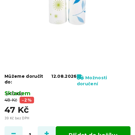
Můžeme doručit
12.08.2026
Možnosti
do:
doručení
Skladem
(>10 ks)
48 Kč
–2 %
47 Kč
39 Kč bez DPH
Měrná
cena: