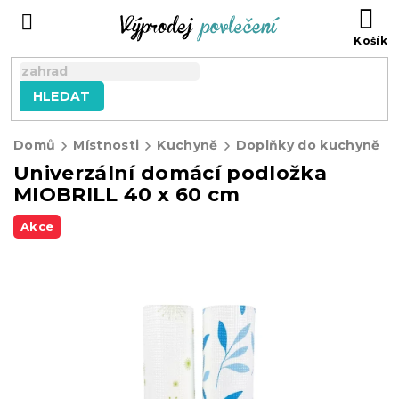
Přejít
NÁ
na
KO
obsah
HLEDAT
Domů
Místnosti
Kuchyně
Doplňky do kuchyně
Univerzální domácí podložka
MIOBRILL 40 x 60 cm
Akce