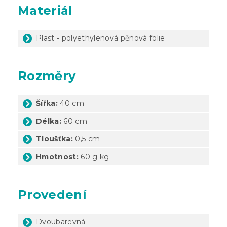
Materiál
Plast - polyethylenová pěnová folie
Rozměry
Šířka:
40 cm
Délka:
60 cm
Tloušťka:
0,5 cm
Hmotnost:
60 g kg
Provedení
Dvoubarevná