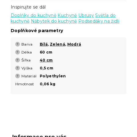
Inspirujte se dál
Doplňky do kuchyně
Kuchyně
Ubrusy
Světla do
kuchyně
Nábytek do kuchyně
Podsedáky na židli
Doplňkové parametry
Barva
Bílá
,
Zelená
,
Modrá
?
Délka
60 cm
?
Šířka
40 cm
?
Výška
0,5 cm
?
Materiál
Polyethylen
?
Hmotnost
0,06 kg
Z
á
p
Informace pro vás