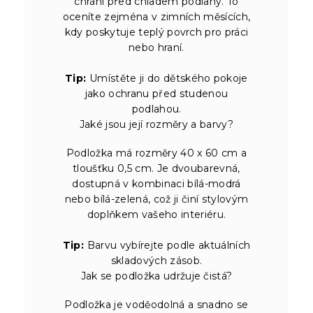
chrání před chladem podlahy. To
oceníte zejména v zimních měsících,
kdy poskytuje teplý povrch pro práci
nebo hraní.
Tip:
Umístěte ji do dětského pokoje
jako ochranu před studenou
podlahou.
Jaké jsou její rozměry a barvy?
Podložka má rozměry 40 x 60 cm a
tloušťku 0,5 cm. Je dvoubarevná,
dostupná v kombinaci bílá-modrá
nebo bílá-zelená, což ji činí stylovým
doplňkem vašeho interiéru.
Tip:
Barvu vybírejte podle aktuálních
skladových zásob.
Jak se podložka udržuje čistá?
Podložka je voděodolná a snadno se