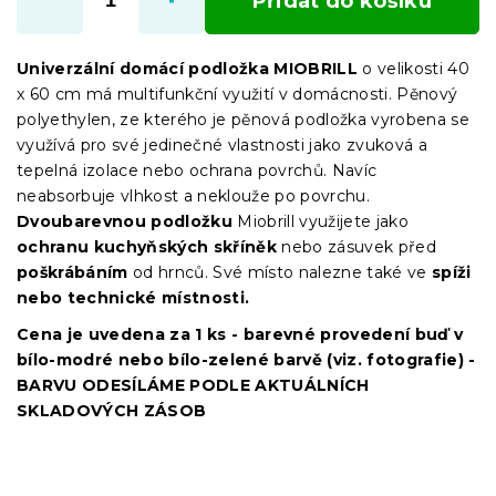
Přidat do košíku
Univerzální domácí podložka MIOBRILL
o velikosti 40
x 60 cm má multifunkční využití v domácnosti. Pěnový
polyethylen, ze kterého je pěnová podložka vyrobena se
využívá pro své jedinečné vlastnosti jako zvuková a
tepelná izolace nebo ochrana povrchů. Navíc
neabsorbuje vlhkost a neklouže po povrchu.
Dvoubarevnou podložku
Miobrill využijete jako
ochranu kuchyňských skříněk
nebo zásuvek před
poškrábáním
od hrnců. Své místo nalezne také ve
spíži
nebo technické místnosti.
Cena je uvedena za 1 ks - barevné provedení buď v
bílo-modré nebo bílo-zelené barvě (viz. fotografie) -
BARVU ODESÍLÁME PODLE AKTUÁLNÍCH
SKLADOVÝCH ZÁSOB