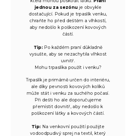
která mohou poškodit látku.
Praní
jednou za sezónu
je obvykle
dostačující. Pokud je trpaslík venku,
chraňte ho před deštěm a vlhkostí,
aby nedošlo k poškození kovových
částí.
Tip:
Po každém praní důkladně
vysušte, aby se nezachytila vlhkost
uvnitř.
Mohu trpaslíka použít i venku?
Trpaslík je primárně určen do interiéru,
ale díky pevnosti kovových kolíků
může stát i venku za suchého počasí.
Při dešti ho ale doporučujeme
přemístit dovnitř, aby nedošlo k
poškození látky a kovových částí.
Tip:
Na venkovní použití použijte
vodoodpudivý sprej na textil, který