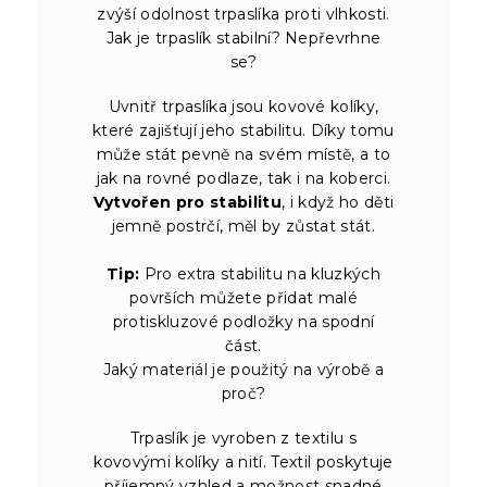
zvýší odolnost trpaslíka proti vlhkosti.
Jak je trpaslík stabilní? Nepřevrhne
se?
Uvnitř trpaslíka jsou kovové kolíky,
které zajišťují jeho stabilitu. Díky tomu
může stát pevně na svém místě, a to
jak na rovné podlaze, tak i na koberci.
Vytvořen pro stabilitu
, i když ho děti
jemně postrčí, měl by zůstat stát.
Tip:
Pro extra stabilitu na kluzkých
površích můžete přidat malé
protiskluzové podložky na spodní
část.
Jaký materiál je použitý na výrobě a
proč?
Trpaslík je vyroben z textilu s
kovovými kolíky a nití. Textil poskytuje
příjemný vzhled a možnost snadné