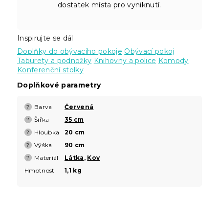
dostatek místa pro vyniknutí.
Inspirujte se dál
Doplňky do obývacího pokoje
Obývací pokoj
Taburety a podnožky
Knihovny a police
Komody
Konferenční stolky
Doplňkové parametry
Barva
Červená
?
Šířka
35 cm
?
Hloubka
20 cm
?
Výška
90 cm
?
Materiál
Látka
,
Kov
?
Hmotnost
1,1 kg