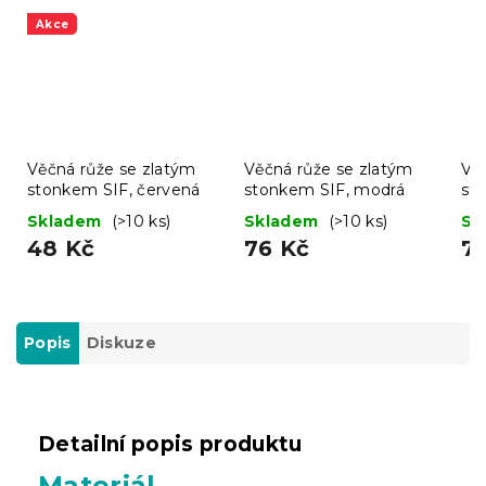
Akce
Věčná růže se zlatým
Věčná růže se zlatým
Vě
stonkem SIF, červená
stonkem SIF, modrá
sto
Skladem
(>10 ks)
Skladem
(>10 ks)
Sk
48 Kč
76 Kč
7
Popis
Diskuze
Detailní popis produktu
Materiál