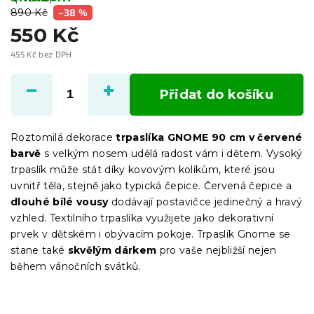
890 Kč
–38 %
550 Kč
455 Kč bez DPH
Měrná
cena:
Přidat do košíku
Roztomilá dekorace
trpaslíka GNOME 90 cm v červené
barvě
s velkým nosem udělá radost vám i dětem. Vysoký
trpaslík může stát díky kovovým kolíkům, které jsou
uvnitř těla, stejně jako typická čepice. Červená čepice a
dlouhé bílé vousy
dodávají postavičce jedinečný a hravý
vzhled. Textilního trpaslíka využijete jako dekorativní
prvek v dětském i obývacím pokoje. Trpaslík Gnome se
stane také
skvělým dárkem
pro vaše nejbližší nejen
během vánočních svátků.