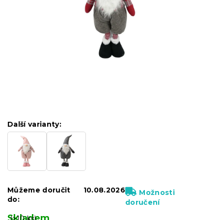
Další varianty:
Můžeme doručit
10.08.2026
Možnosti
do:
doručení
Skladem
(>10 ks)