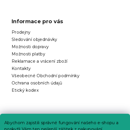
Z
á
p
Informace pro vás
a
t
Prodejny
í
Sledování objednávky
Možnosti dopravy
Možnosti platby
Reklamace a vrácení zboží
Kontakty
Všeobecné Obchodní podmínky
Ochrana osobních údajů
Etický kodex
Praktické informace
Abychom zajistili správné fungování našeho e-shopu a
Kariéra
poskytli Vám ten nejlepší zážitek z nakupování,