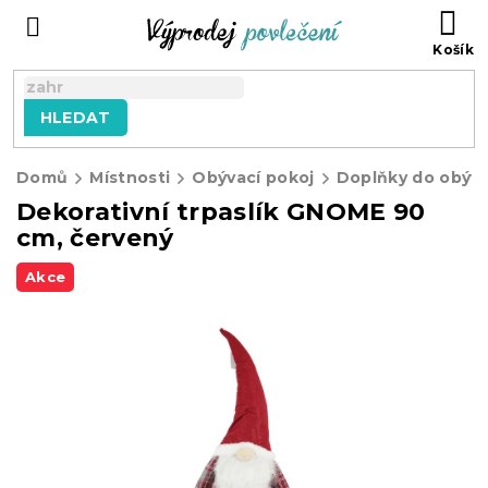
Přejít
NÁ
na
KO
obsah
HLEDAT
Domů
Místnosti
Obývací pokoj
Doplňky do obýva
Dekorativní trpaslík GNOME 90
cm, červený
Akce