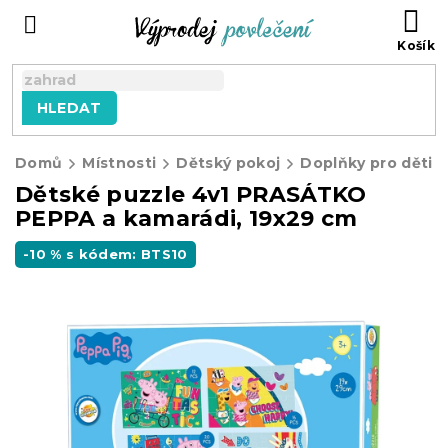
Přejít
NÁ
na
KO
obsah
HLEDAT
Domů
Místnosti
Dětský pokoj
Doplňky pro děti
Dětské puzzle 4v1 PRASÁTKO
PEPPA a kamarádi, 19x29 cm
-10 % s kódem: BTS10