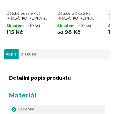
Dětské puzzle 4v1
Dětské tričko 2 ks
Dě
PRASÁTKO PEPPA a
PRASÁTKO PEPPA
TL
vánoční nálada, 19x29
světle růžové/bílé -
šťa
Skladem
(>10 ks)
Skladem
(>10 ks)
Sk
cm
různé velikosti
c
115 Kč
98 Kč
11
od
Popis
Diskuze
Detailní popis produktu
Materiál
Lepenka