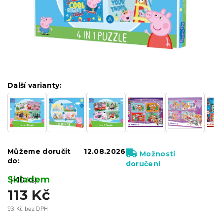
Další varianty:
Můžeme doručit
12.08.2026
Možnosti
do:
doručení
Skladem
(>10 ks)
113 Kč
93 Kč bez DPH
Měrná