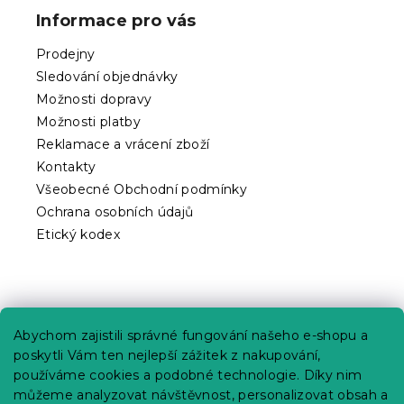
p
Informace pro vás
a
t
Prodejny
í
Sledování objednávky
Možnosti dopravy
Možnosti platby
Reklamace a vrácení zboží
Kontakty
Všeobecné Obchodní podmínky
Ochrana osobních údajů
Etický kodex
Praktické informace
Abychom zajistili správné fungování našeho e-shopu a
Kariéra
poskytli Vám ten nejlepší zážitek z nakupování,
používáme cookies a podobné technologie. Díky nim
Poptávky a B2B spolupráce
můžeme analyzovat návštěvnost, personalizovat obsah a