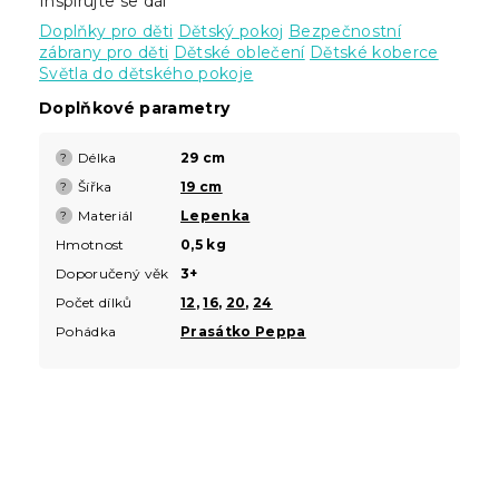
Inspirujte se dál
Doplňky pro děti
Dětský pokoj
Bezpečnostní
zábrany pro děti
Dětské oblečení
Dětské koberce
Světla do dětského pokoje
Doplňkové parametry
Délka
29 cm
?
Šířka
19 cm
?
Materiál
Lepenka
?
Hmotnost
0,5 kg
Doporučený věk
3+
Počet dílků
12
,
16
,
20
,
24
Pohádka
Prasátko Peppa
Z
á