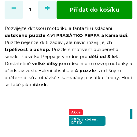
cena:
Přidat do košíku
Rozvíjejte dětskou motoriku a fantazii u skládání
dětského puzzle 4v1 PRASÁTKO PEPPA a kamarádi.
Puzzle nejenže děti zabaví, ale navíc rozvíjí jejich
trpělivost a úchop.
Puzzle s motivem oblíbeného
seriálu Prasátko Peppa je vhodné pro
děti od 3 let.
Dostatečně
velké dílky
jsou ideální pro rozvoj motoriky a
představivosti. Balení obsahuje
4 puzzle
s odlišným
počtem dílků a obrázků s kamarády prasátka Peppy. Hodí
se také jako
dárek.
Akce
-1
BT
-10 % s kódem:
BTS10