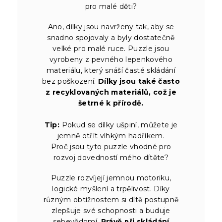
pro malé děti?
Ano, dílky jsou navrženy tak, aby se
snadno spojovaly a byly dostatečně
velké pro malé ruce. Puzzle jsou
vyrobeny z pevného lepenkového
materiálu, který snáší časté skládání
bez poškození.
Dílky jsou také často
z recyklovaných materiálů, což je
šetrné k přírodě.
Tip:
Pokud se dílky ušpiní, můžete je
jemně otřít vlhkým hadříkem.
Proč jsou tyto puzzle vhodné pro
rozvoj dovedností mého dítěte?
Puzzle rozvíjejí jemnou motoriku,
logické myšlení a trpělivost. Díky
různým obtížnostem si dítě postupně
zlepšuje své schopnosti a buduje
sebevědomí.
Právě při skládání