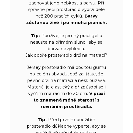
zachovat jeho hebkost a barvu. Při
správné péči prostěradlo vydrží déle
než 200 pracích cyklů.
Barvy
zůstanou živé i po mnoha praních.
Tip:
Používejte jemný prací gel a
nesušte na přímém slunci, aby se
barva nevybledla.
Jak dobře prostěradlo drží na matraci?
Jersey prostěradlo má obšitou gumu
po celém obvodu, což zajišťuje, že
pevně drží na matraci a nesklouzává.
Materiál je elastický a přizpůsobí se i
vyšším matracím do 20 cm.
V praxi
to znamená méně starostí s
rovnáním prostěradla.
Tip:
Před prvním použitím
prostěradlo důkladně vyperte, aby se
ideálně přizpůsobilo matraci.