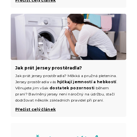
Přečíst celý článek
Jak prát jersey prostěradla?
Jak prát jersey prostěradla? Měkká a pružná pletenina.
Jersey prostěradla vás
hýčkají jemností a hebkostí
.
Věnujete jim však
dostatek pozornosti
během
praní? Bavlněný jersey není náročný na údržbu, stačí
dodržovat několik základních pravidel při praní.
Přečíst celý článek