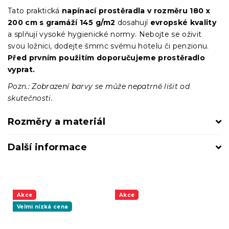
Tato praktická
napínací prostěradla
v
rozměru 180 x
200 cm s gramáží 145 g/m2
dosahují
evropské kvality
a splňují vysoké hygienické normy. Nebojte se oživit
svou ložnici, dodejte šmrnc svému hotelu či penzionu.
Před prvním použitím doporučujeme prostěradlo
vyprat.
Pozn.: Zobrazení barvy se může nepatrně lišit od
skutečnosti.
Rozměry a materiál
Další informace
Akce
Akce
Velmi nízká cena