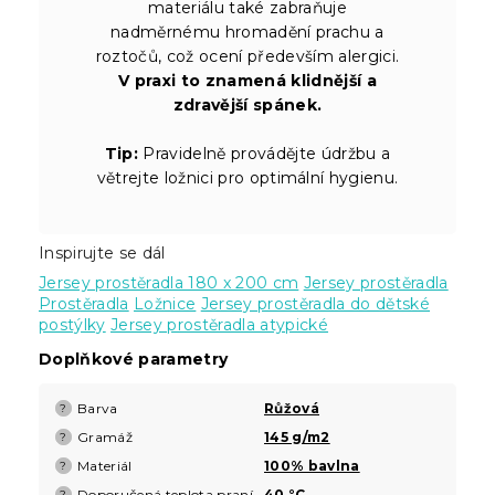
materiálu také zabraňuje
nadměrnému hromadění prachu a
roztočů, což ocení především alergici.
V praxi to znamená klidnější a
zdravější spánek.
Tip:
Pravidelně provádějte údržbu a
větrejte ložnici pro optimální hygienu.
Inspirujte se dál
Jersey prostěradla 180 x 200 cm
Jersey prostěradla
Prostěradla
Ložnice
Jersey prostěradla do dětské
postýlky
Jersey prostěradla atypické
Doplňkové parametry
Barva
Růžová
?
Gramáž
145 g/m2
?
Materiál
100% bavlna
?
Doporučená teplota praní
40 °C
?