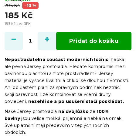
206 Kč
–10 %
185 Kč
153 Kč bez DPH
Měrná
cena:
Přidat do košíku
Nepostradatelná součást moderních ložnic
, hebká,
ale pevná Jersey prostěradla. Hledáte kompromis mezi
bavlněnou plachtou a froté prostěradlem?! Jersey
materiál je vysoce kvalitní a chlubí se dlouhou životností.
Ani po častém praní za správných podmínek neztrácí
svoji barevnost. Lze kombinovat se všemi druhy
povlečení,
nežehlí se a po usušení stačí poskládat.
Naše Jersey prostěradla
na dvojlůžko
ze
100%
bavlny
jsou velice měkká, příjemná a hebká na omak.
Své uplatnění mají především v teplých ročních
obdobích.