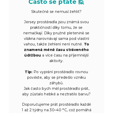
Často se ptáte 🙋
Skutečně se nemusí žehlit?
Jersey prostěradla jsou známá svou
praktičností díky tomu, že se
nemačkají. Díky pružné pletenině se
vlákna narovnávají sama pod vlastní
vahou, takže žehlení není nutné.
To
znamená méně času stráveného
údržbou
a více času na příjemnější
aktivity.
Tip:
Po vyprání prostěradlo rovnou
pověste, aby se předešlo vzniku
záhybů.
Jak často bych měl prostěradlo prát,
aby zůstalo hebké a neztratilo barvu?
Doporučujeme prát prostěradlo každé
1 až 2 týdny na 30–40 °C, což pomáhá