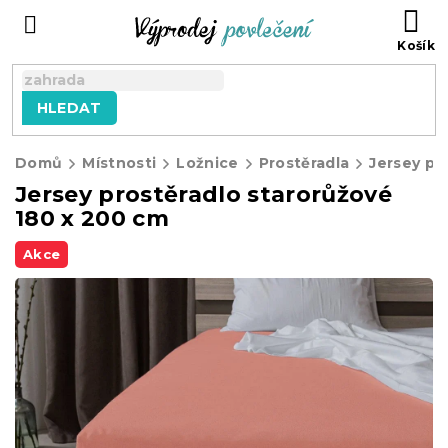
Přejít
NÁ
na
KO
obsah
HLEDAT
Domů
Místnosti
Ložnice
Prostěradla
Jersey pr
Jersey prostěradlo starorůžové
180 x 200 cm
Akce