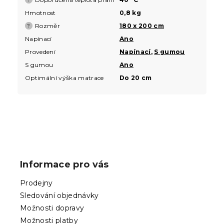
Hmotnost
0,8 kg
Rozměr
180 x 200 cm
?
Napínací
Ano
Provedení
Napínací
,
S gumou
S gumou
Ano
Optimální výška matrace
Do 20 cm
Z
á
p
Informace pro vás
a
t
Prodejny
í
Sledování objednávky
Možnosti dopravy
Možnosti platby