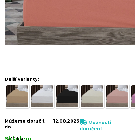
Další varianty:
Můžeme doručit
12.08.2026
Možnosti
do:
doručení
Skladem
(>10 ks)