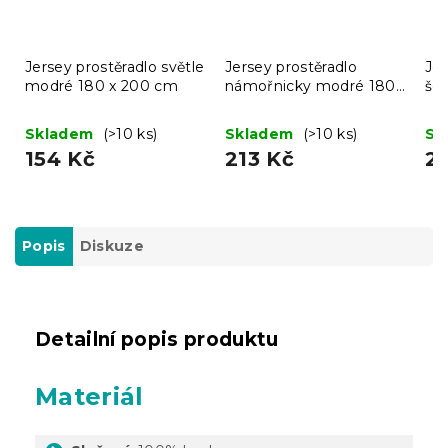
Jersey prostěradlo světle
Jersey prostěradlo
Jer
modré 180 x 200 cm
námořnicky modré 180
še
x 200 cm
Skladem
(>10 ks)
Skladem
(>10 ks)
Sk
154 Kč
213 Kč
2
Popis
Diskuze
Detailní popis produktu
Materiál