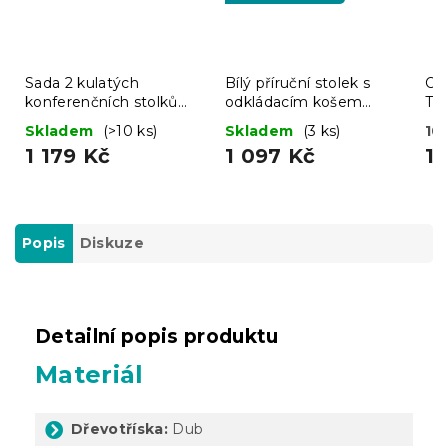
Sada 2 kulatých
Bílý příruční stolek s
Odk
konferenčních stolků
odkládacím košem
TA
DUET, černá/dub
SALMA
2 
Skladem
(>10 ks)
Skladem
(3 ks)
10 
sonoma
1 179 Kč
1 097 Kč
1 
Popis
Diskuze
Detailní popis produktu
Materiál
Dřevotříska:
Dub