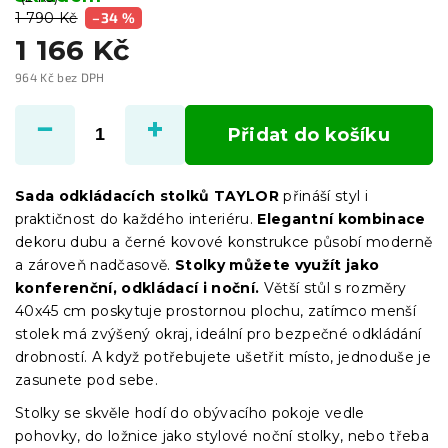
1 790 Kč
–34 %
1 166 Kč
964 Kč bez DPH
Měrná
cena:
Přidat do košíku
Sada odkládacích stolků TAYLOR
přináší styl i
praktičnost do každého interiéru.
Elegantní kombinace
dekoru dubu a černé kovové konstrukce působí moderně
a zároveň nadčasově.
Stolky můžete využít jako
konferenční, odkládací i noční.
Větší stůl s rozměry
40x45 cm poskytuje prostornou plochu, zatímco menší
stolek má zvýšený okraj, ideální pro bezpečné odkládání
drobností. A když potřebujete ušetřit místo, jednoduše je
zasunete pod sebe.
Stolky se skvěle hodí do obývacího pokoje vedle
pohovky, do ložnice jako stylové noční stolky, nebo třeba