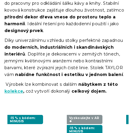
do pracovny pro odkládání šálku kávy a knihy. Stabilní
kovová konstrukce zajišťuje dlouhou životnost, zatímco
přírodní dekor dřeva vnese do prostoru teplo a
harmonii
. Ideální řešení pro každodenní použití i jako
designový prvek
.
Díky univerzálnímu vzhledu stolky perfektně zapadnou
do moderních, industriálních i skandinávských
interiérů
. Doplňte je dekoracemi v zemitých tónech,
jemnými květinovými aranžemi nebo kontrastními
barvami, které zvýrazní jejich čisté linie. Stolek TAYLOR
vám
nabídne funkčnost i estetiku v jednom balení
.
Výrobek lze kombinovat s dalším
nábytkem z této
kolekce
,
což vytvoří dokonalý
celkový dojem.
-15 % s kódem:
Vyzkoušejte v AR
-1
MINUS15
❖
MI
-15 % s kódem:
MINUS15