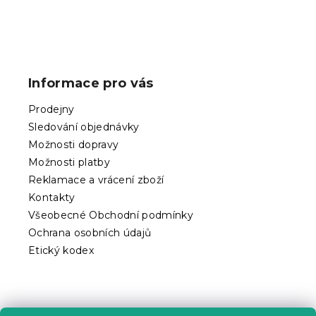
Z
á
p
Informace pro vás
a
t
Prodejny
í
Sledování objednávky
Možnosti dopravy
Možnosti platby
Reklamace a vrácení zboží
Kontakty
Všeobecné Obchodní podmínky
Ochrana osobních údajů
Etický kodex