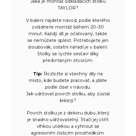
Jaká je montáž odkládacích stolků
TAYLOR?
V balení najdete návod, podle kterého
zvládnete montáž během 20–30
minut. Každý díl je očíslovaný, takže
se nemůžete splést. Potřebujete jen
šroubovák, ostatní nářadí je v balení.
Stolky se rychle sestaví díky
předvrtaným otvorům.
Tip:
Rozložte si všechny díly na
místo, kde budete pracovat, a jděte
podle čísel v návodu.
Jak udržovat povrch stolku, aby zůstal
krásný?
Povrch stolku je z dekoru dubu, který
je snadno udržovatelný. Stačí jej otřít
vlhkou utěrkou a vyhnout se
agresivním čisticím prostředkům.