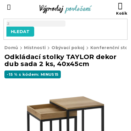
Přejít
NÁ
na
KO
obsah
HLEDAT
Domů
Místnosti
Obývací pokoj
Konferenční stol
Odkládací stolky TAYLOR dekor
dub sada 2 ks, 40x45cm
-15 % s kódem: MINUS15