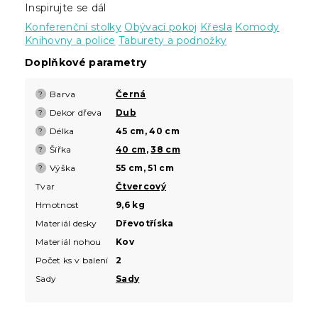
Inspirujte se dál
Konferenční stolky
Obývací pokoj
Křesla
Komody
Knihovny a police
Taburety a podnožky
Doplňkové parametry
Barva
Černá
?
Dekor dřeva
Dub
?
Délka
45 cm, 40 cm
?
Šířka
40 cm
,
38 cm
?
Výška
55 cm, 51 cm
?
Tvar
Čtvercový
Hmotnost
9,6 kg
Materiál desky
Dřevotříska
Materiál nohou
Kov
Počet ks v balení
2
Sady
Sady