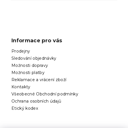
Z
á
p
Informace pro vás
a
t
Prodejny
í
Sledování objednávky
Možnosti dopravy
Možnosti platby
Reklamace a vrácení zboží
Kontakty
Všeobecné Obchodní podmínky
Ochrana osobních údajů
Etický kodex