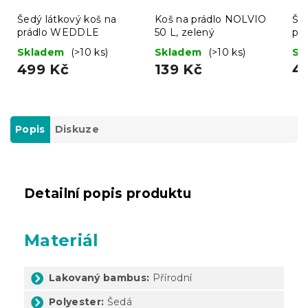
Šedý látkový koš na
Koš na prádlo NOLVIO
Še
prádlo WEDDLE
50 L, zelený
pr
Skladem
(>10 ks)
Skladem
(>10 ks)
Sk
499 Kč
139 Kč
4
Popis
Diskuze
Detailní popis produktu
Materiál
Lakovaný bambus:
Přírodní
Polyester:
Šedá