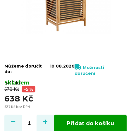
Můžeme doručit
10.08.2026
Možnosti
do:
doručení
Skladem
(>10 ks)
678 Kč
–5 %
638 Kč
527 Kč bez DPH
Měrná
cena:
Přidat do košíku