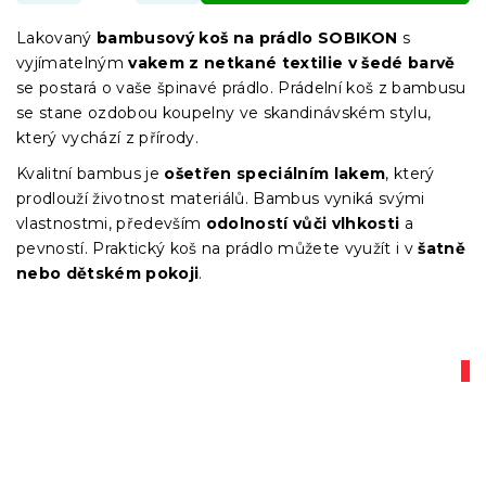
Lakovaný
bambusový koš na prádlo SOBIKON
s
vyjímatelným
vakem z netkané textilie v šedé barvě
se postará o vaše špinavé prádlo. Prádelní koš z bambusu
se stane ozdobou koupelny ve skandinávském stylu,
který vychází z přírody.
Kvalitní bambus je
ošetřen speciálním lakem
, který
prodlouží životnost materiálů. Bambus vyniká svými
vlastnostmi, především
odolností vůči vlhkosti
a
pevností. Praktický koš na prádlo můžete využít i v
šatně
nebo dětském pokoji
.
A