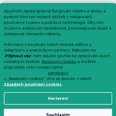
Praktické informace
Abychom zajistili správné fungování našeho e-shopu a
Kariéra
poskytli Vám ten nejlepší zážitek z nakupování,
používáme cookies a podobné technologie. Díky nim
Poptávky a B2B spolupráce
můžeme analyzovat návštěvnost, personalizovat obsah a
Proč se u nás registrovat?
zobrazovat relevantní reklamy.
Věrnostní program - Sleva až 10 %
Informace o používání našich stránek sdílíme s
reklamními a analytickými partnery. Kliknutím na
Návody
„
Přijmout vše
“ nám dáváte souhlas ke zpracování všech
Tabulky velikostí
volitelných cookies.
Nastavení cookies
si můžete
přizpůsobit nebo cookies úplně
Blog
odmítnout
v „Nastavení cookies“. Více se dozvíte v našich
Zásadách používání cookies
Vytvořil Shoptet Premium
Nastavení
Copyright 2026
Výprodej povlečení
. Všechna
Souhlasím
práva vyhrazena.
Upravit nastavení cookies