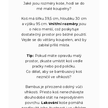
Jaké jsou rozměry koše, hodí se do
mé malé koupelny?
Koš má šířku 39,5 cm, hloubku 30 cm
a výšku 95 cm.
Vnitřní rozměry
jsou
o něco menší, což poskytuje
dostatečný prostor pro běžné použití.
Vejde se do většiny koupelen, aniž by
zabíral příliš místa.
Tip:
Pokud máte opravdu malý
prostor, zkuste umístit koš vedle
pračky nebo pod poličku.
Co dělat, aby se bambusový koš
nezničil ve vlhkosti?
Bambus je přirozeně odolný vůči
vlhkosti. Přesto koš nenechávejte
dlouhodobě stát na neprodyšném
povrchu.
Lakování
koše pomáhá
prodloužit jeho životnost i ve vlhkém