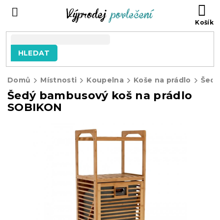
Přejít
NÁ
na
KO
obsah
HLEDAT
Domů
Místnosti
Koupelna
Koše na prádlo
Šedý bambusový koš na prádlo
SOBIKON