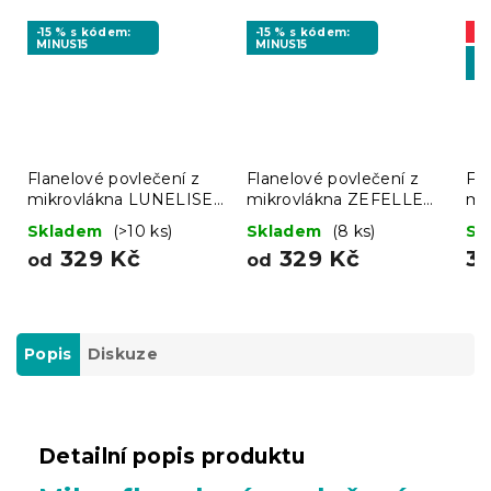
-15 % s kódem:
-15 % s kódem:
A
MINUS15
MINUS15
-1
MI
Flanelové povlečení z
Flanelové povlečení z
Fla
mikrovlákna LUNELISE
mikrovlákna ZEFELLE
mi
barevné
tmavě zelené
CH
Skladem
(>10 ks)
Skladem
(8 ks)
Sk
ze
329 Kč
329 Kč
3
od
od
Popis
Diskuze
Detailní popis produktu