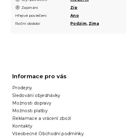
Zapínání
Zip
?
Hřejivé povlečení
Ano
Roční období
Podzim
,
Zima
Z
á
p
Informace pro vás
a
t
Prodejny
í
Sledování objednávky
Možnosti dopravy
Možnosti platby
Reklamace a vrácení zboží
Kontakty
Všeobecné Obchodní podmínky