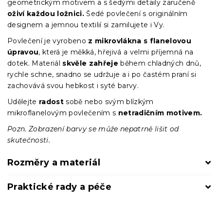
geometrickým motivem a s šedými detaily zaručeně
oživí každou ložnici.
Šedé povlečení s originálním
designem a jemnou textilií si zamilujete i Vy.
Povlečení je vyrobeno
z mikrovlákna s flanelovou
úpravou
, která je měkká, hřejivá a velmi příjemná na
dotek. Materiál
skvěle zahřeje
během chladných dnů,
rychle schne, snadno se udržuje a i po častém praní si
zachovává svou hebkost i syté barvy.
Udělejte
radost
sobě nebo svým blízkým
mikroflanelovým povlečením s
netradičním motivem.
Pozn. Zobrazení barvy se může nepatrně lišit od
skutečnosti.
Rozměry a materiál
Praktické rady a péče