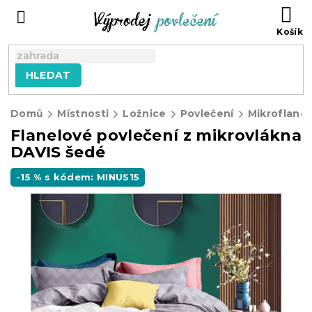
Přejít
NÁ
na
KO
obsah
HLEDAT
Domů
Místnosti
Ložnice
Povlečení
Mikroflanel
Flanelové povlečení z mikrovlákna
DAVIS šedé
-15 % s kódem: MINUS15