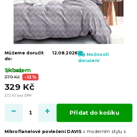
Můžeme doručit
12.08.2026
Možnosti
do:
doručení
Skladem
(>10 ks)
379 Kč
–13 %
329 Kč
272 Kč bez DPH
Měrná
cena:
Přidat do košíku
Mikroflanelové povlečení DAVIS
v moderním stylu s