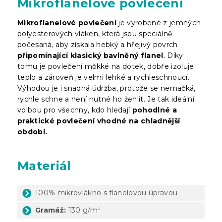
Mikroflanelové povlečení
Mikroflanelové povlečení
je vyrobené z jemných
polyesterových vláken, která jsou speciálně
počesaná, aby získala hebký a hřejivý povrch
připomínající klasický bavlněný flanel
. Díky
tomu je povlečení měkké na dotek, dobře izoluje
teplo a zároveň je velmi lehké a rychleschnoucí.
Výhodou je i snadná údržba, protože se nemačká,
rychle schne a není nutné ho žehlit. Je tak ideální
volbou pro všechny, kdo hledají
pohodlné a
praktické povlečení vhodné na chladnější
období.
Materiál
100% mikrovlákno s flanelovou úpravou
Gramáž:
130 g/m²