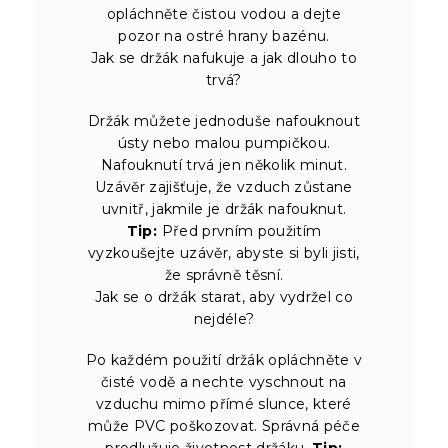
opláchněte čistou vodou a dejte
pozor na ostré hrany bazénu.
Jak se držák nafukuje a jak dlouho to
trvá?
Držák můžete jednoduše nafouknout
ústy nebo malou pumpičkou.
Nafouknutí trvá jen několik minut.
Uzávěr zajišťuje, že vzduch zůstane
uvnitř, jakmile je držák nafouknut.
Tip:
Před prvním použitím
vyzkoušejte uzávěr, abyste si byli jisti,
že správně těsní.
Jak se o držák starat, aby vydržel co
nejdéle?
Po každém použití držák opláchněte v
čisté vodě a nechte vyschnout na
vzduchu mimo přímé slunce, které
může PVC poškozovat. Správná péče
prodlužuje životnost držáku.
Tip: