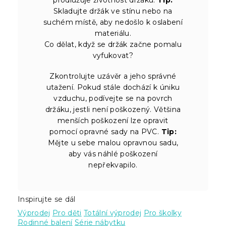
Skladujte držák ve stínu nebo na
suchém místě, aby nedošlo k oslabení
materiálu.
Co dělat, když se držák začne pomalu
vyfukovat?
Zkontrolujte uzávěr a jeho správné
utažení. Pokud stále dochází k úniku
vzduchu, podívejte se na povrch
držáku, jestli není poškozený. Většina
menších poškození lze opravit
pomocí opravné sady na PVC.
Tip:
Mějte u sebe malou opravnou sadu,
aby vás náhlé poškození
nepřekvapilo.
Inspirujte se dál
Výprodej
Pro děti
Totální výprodej
Pro školky
Rodinné balení
Série nábytku