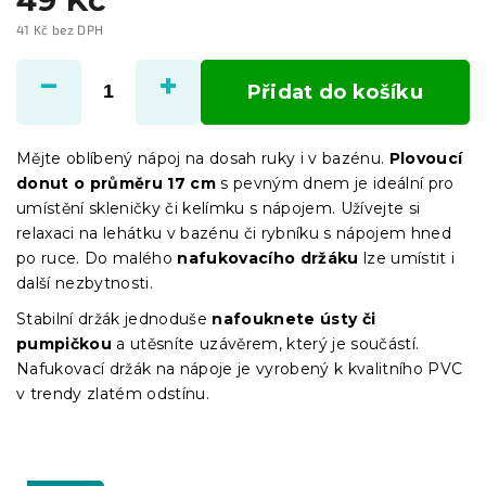
41 Kč bez DPH
Měrná
cena:
Přidat do košíku
Mějte oblíbený nápoj na dosah ruky i v bazénu.
Plovoucí
donut o průměru 17 cm
s pevným dnem je ideální pro
umístění skleničky či kelímku s nápojem. Užívejte si
relaxaci na lehátku v bazénu či rybníku s nápojem hned
po ruce. Do malého
nafukovacího držáku
lze umístit i
další nezbytnosti.
Stabilní držák jednoduše
nafouknete ústy či
pumpičkou
a utěsníte uzávěrem, který je součástí.
Nafukovací držák na nápoje je vyrobený k kvalitního PVC
v trendy zlatém odstínu.