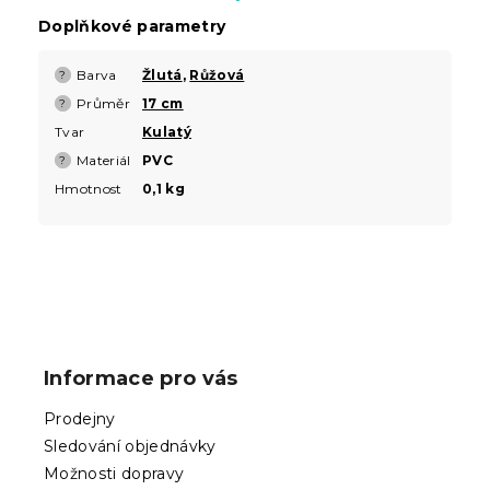
Doplňkové parametry
Barva
Žlutá
,
Růžová
?
Průměr
17 cm
?
Tvar
Kulatý
Materiál
PVC
?
Hmotnost
0,1 kg
Z
á
p
Informace pro vás
a
t
Prodejny
í
Sledování objednávky
Možnosti dopravy