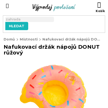
Přejít
NÁ
na
KO
obsah
HLEDAT
Domů
Místnosti
Nafukovací držák nápojů DONUT růžový
Nafukovací držák nápojů DONUT
růžový