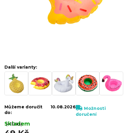
Další varianty:
Můžeme doručit
10.08.2026
Možnosti
do:
doručení
Skladem
(>10 ks)
49 Kč