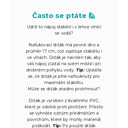
Často se ptáte 🙋
Udrží to nápoj stabilní i v lehce vlnící
se vodě?
Nafukovací držák má pevné dno a
průměr 17 cm, což zajišťuje stabilitu i
ve vlnách. Držák je navržen tak, aby
váš nápoj zůstal na svém místě i při
drobném pohybu vody.
Tip:
Ujistěte
se, že držák je plně nafouknutý pro
maximální stabilitu.
Může se držák snadno protrhnout?
Držák je vyroben z kvalitního PVC,
které je odolné proti protržení. Přesto
se vyhněte ostrým předmětům a
povrchům, které by mohly materiál
poškodit.
Tip:
Po použití držák