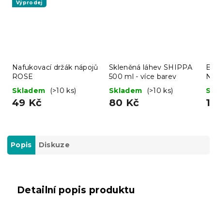
Výprodej
Nafukovací držák nápojů
Skleněná láhev SHIPPA
Ba
ROSE
500 ml - více barev
NO
met
Skladem
(>10 ks)
Skladem
(>10 ks)
Sk
49 Kč
80 Kč
1
Popis
Diskuze
Detailní popis produktu