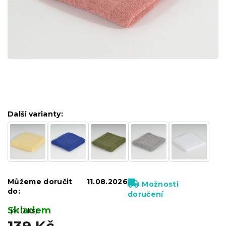
Další varianty:
Můžeme doručit
11.08.2026
Možnosti
do:
doručení
Skladem
(>10 ks)
139 Kč