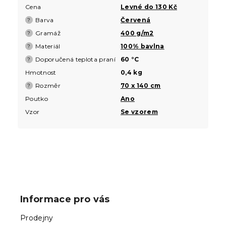
Cena
Levné do 130 Kč
Barva
Červená
?
Gramáž
400 g/m2
?
Materiál
100% bavlna
?
Doporučená teplota praní
60 °C
?
Hmotnost
0,4 kg
Rozměr
70 x 140 cm
?
Poutko
Ano
Vzor
Se vzorem
Z
á
p
Informace pro vás
a
t
Prodejny
í