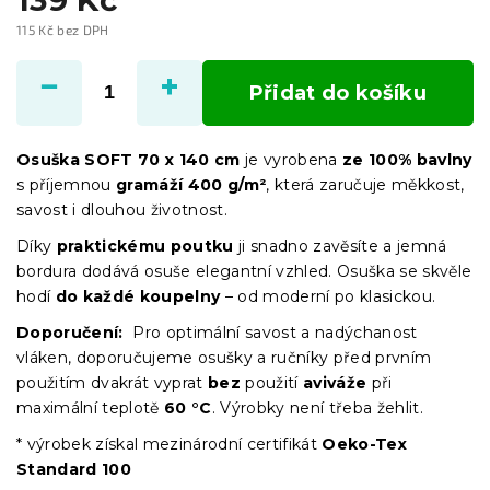
115 Kč bez DPH
Měrná
cena:
Přidat do košíku
Osuška SOFT 70 x 140 cm
je vyrobena
ze 100% bavlny
s příjemnou
gramáží 400 g/m²
, která zaručuje měkkost,
savost i dlouhou životnost.
Díky
praktickému poutku
ji snadno zavěsíte a jemná
bordura dodává osuše elegantní vzhled. Osuška se skvěle
hodí
do každé koupelny
– od moderní po klasickou.
Doporučení:
Pro optimální savost a nadýchanost
vláken, doporučujeme osušky a ručníky před prvním
použitím dvakrát vyprat
bez
použití
aviváže
při
maximální teplotě
60 °C
. Výrobky není třeba žehlit.
* výrobek získal mezinárodní certifikát
Oeko-Tex
Standard 100