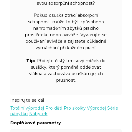
svou absorpční schopnost?
Pokud osuška ztrácí absorpční
schopnost, může to být způsobeno
nahromaděním zbytků pracího
prostředku nebo aviváže. Vyvarujte se
používání aviváže a zajistěte důkladné
vymáchání při každém praní.
Tip:
Přidejte čistý tenisový míček do
sušičky, který pomáhá oddělovat
vlákna a zachovává osuškám jejich
pružnost.
Inspirujte se dál
Totální výprodej
Pro děti
Pro školky
Výprodej
Série
nábytku
Nábytek
Doplňkové parametry