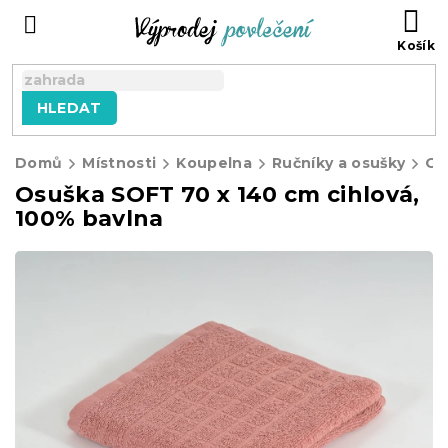
Přejít
NÁ
na
KO
obsah
HLEDAT
Domů
Místnosti
Koupelna
Ručníky a osušky
Os
Osuška SOFT 70 x 140 cm cihlová,
100% bavlna