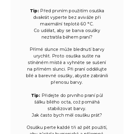
Tip:
Před prvním použitím osuška
dvakrát vyperte bez aviváže při
maximální teplotě 60 °C.
Co udělat, aby se barva osušky
neztratila během praní?
Přímé slunce může blednutí barvy
urychlit. Proto osuška sušte na
stíněném místě a vyhněte se sušení
na přímém slunci. Při praní oddělujte
bílé a barevné osušky, abyste zabránili
přenosu barvy.
Tip:
Přidejte do prvního praní půl
šálku bílého octa, což pomáhá
stabilizovat barvy.
Jak často bych měl osušku prát?
Osušku perte každé tři až pět použití,
aby zůstala hygienická a příjemná.