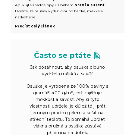
Aplikujte snadné tipy už během
praní a sušení
.
Uvidíte, že osušky vydrží dlouho hebké, měkké a
nadýchané.
Přečíst celý článek
Často se ptáte 🙋
Jak dosáhnout, aby osuška dlouho
vydržela měkká a savá?
Osuška je vyrobena ze 100% bavlny s
gramáží 400 g/m², což zajišťuje
měkkost a savost. Aby si tyto
vlastnosti udržela, je důležité ji prát
jemným pracím gelem a sušit na
střední teplotu. To pomáhá udržet
vlákna pružná a osuška zůstává
příjemná na dotek.