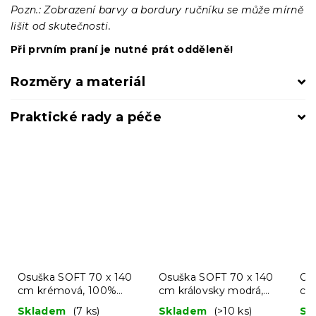
Pozn.: Zobrazení barvy a bordury ručníku se může mírně
lišit od skutečnosti.
Při prvním praní je nutné prát odděleně!
Rozměry a materiál
Praktické rady a péče
Osuška SOFT 70 x 140
Osuška SOFT 70 x 140
Os
cm krémová, 100%
cm královsky modrá,
cm
bavlna
100% bavlna
ba
Skladem
(7 ks)
Skladem
(>10 ks)
Sk