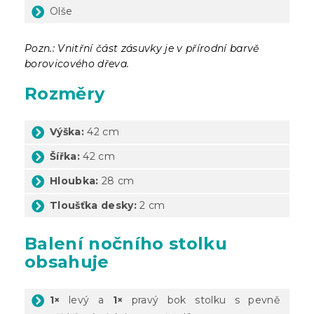
Olše
Pozn.: Vnitřní část zásuvky je v přírodní barvě
borovicového dřeva.
Rozměry
Výška:
42 cm
Šířka:
42 cm
Hloubka:
28 cm
Tloušťka desky:
2 cm
Balení nočního stolku
obsahuje
1×
levý a
1×
pravý bok stolku s pevně