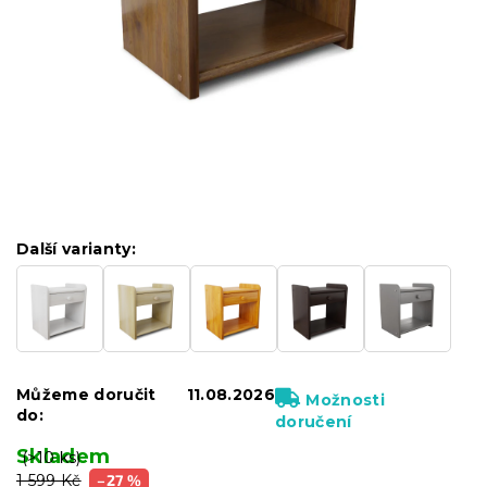
Další varianty:
Můžeme doručit
11.08.2026
Možnosti
do:
doručení
Skladem
(>10 ks)
1 599 Kč
–27 %