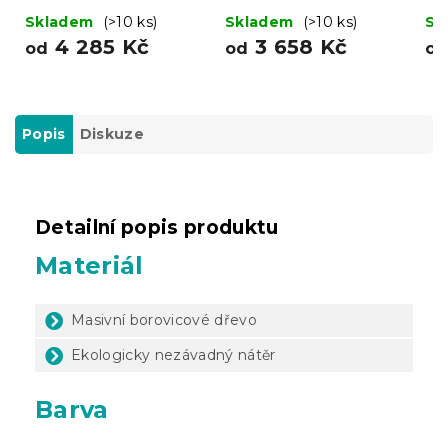
Skladem
(>10 ks)
Skladem
(>10 ks)
Sk
4 285 Kč
3 658 Kč
od
od
o
Popis
Diskuze
Detailní popis produktu
Materiál
Masivní borovicové dřevo
Ekologicky nezávadný nátěr
Barva