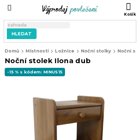
Přejít
NÁ
na
KO
obsah
HLEDAT
Domů
Místnosti
Ložnice
Noční stolky
Noční st
Noční stolek Ilona dub
-15 % s kódem: MINUS15