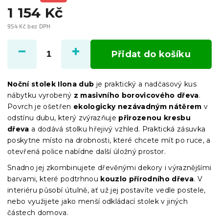
1 154 Kč
954 Kč bez DPH
Měrná
cena:
Přidat do košíku
Noční stolek Ilona dub
je praktický a nadčasový kus
nábytku vyrobený
z masivního borovicového dřeva
.
Povrch je ošetřen
ekologicky nezávadným nátěrem
v
odstínu dubu, který zvýrazňuje
přirozenou kresbu
dřeva
a dodává stolku hřejivý vzhled. Praktická zásuvka
poskytne místo na drobnosti, které chcete mít po ruce, a
otevřená police nabídne další úložný prostor.
Snadno jej zkombinujete dřevěnými dekory i výraznějšími
barvami, které podtrhnou
kouzlo přírodního dřeva
. V
interiéru působí útulně, ať už jej postavíte vedle postele,
nebo využijete jako menší odkládací stolek v jiných
částech domova.