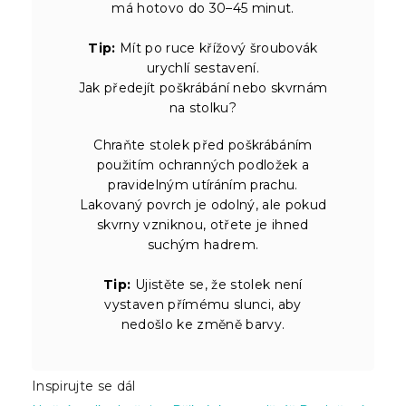
má hotovo do 30–45 minut.
Tip:
Mít po ruce křížový šroubovák
urychlí sestavení.
Jak předejít poškrábání nebo skvrnám
na stolku?
Chraňte stolek před poškrábáním
použitím ochranných podložek a
pravidelným utíráním prachu.
Lakovaný povrch je odolný, ale pokud
skvrny vzniknou, otřete je ihned
suchým hadrem.
Tip:
Ujistěte se, že stolek není
vystaven přímému slunci, aby
nedošlo ke změně barvy.
Inspirujte se dál