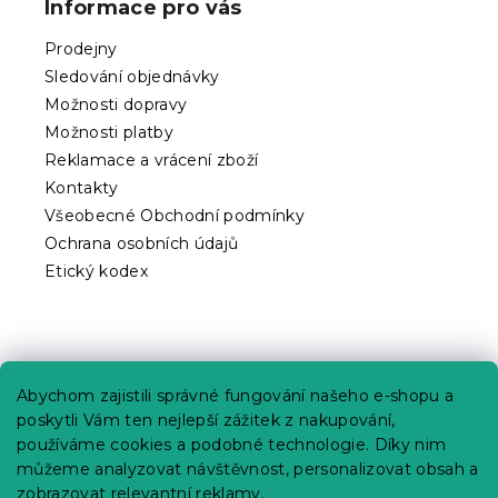
Informace pro vás
a
t
Prodejny
í
Sledování objednávky
Možnosti dopravy
Možnosti platby
Reklamace a vrácení zboží
Kontakty
Všeobecné Obchodní podmínky
Ochrana osobních údajů
Etický kodex
Praktické informace
Abychom zajistili správné fungování našeho e-shopu a
Kariéra
poskytli Vám ten nejlepší zážitek z nakupování,
používáme cookies a podobné technologie. Díky nim
Poptávky a B2B spolupráce
můžeme analyzovat návštěvnost, personalizovat obsah a
Proč se u nás registrovat?
zobrazovat relevantní reklamy.