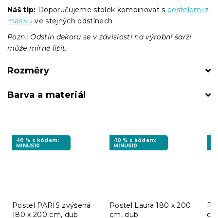
Náš tip:
Doporučujeme stolek kombinovat s
postelemi z
masivu
ve stejných odstínech.
Pozn.: Odstín dekoru se v závislosti na výrobní šarži
může mírně lišit.
Rozměry
Barva a materiál
-10 % s kódem:
-10 % s kódem:
-1
MINUS10
MINUS10
MI
Postel PARIS zvýšená
Postel Laura 180 x 200
Pos
180 x 200 cm, dub
cm, dub
cm