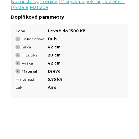
Noční stolky
Ložnice
Přikrývka a polštář
Povlečení
Postele
Matrace
Doplňkové parametry
Cena
Levné do 1500 Kč
Dekor dřeva
Dub
?
Šířka
42 cm
?
Hloubka
28 cm
?
Výška
42 cm
?
Materiál
Dřevo
?
Hmotnost
5,75 kg
Lak
Ano
Z
á
p