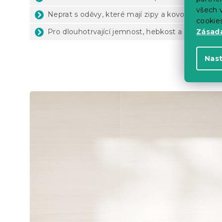
všech v
Neprat s oděvy, které mají zipy a kovové háčky
cookie
Pro dlouhotrvající jemnost, hebkost a savost ne
Zásadá
Nas