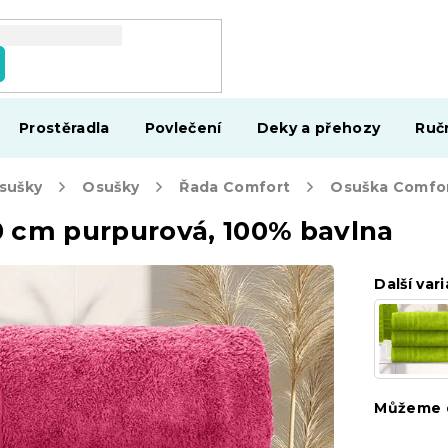
Prostěradla
Povlečení
Deky a přehozy
Ruč
osušky
Osušky
Řada Comfort
0 cm purpurová, 100% bavlna
Další vari
Můžeme d