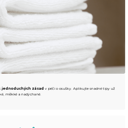
k
jednoduchých zásad
v péči o osušky. Aplikujte snadné tipy už
ebké, měkké a nadýchané.