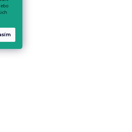
nebo
šich
asím