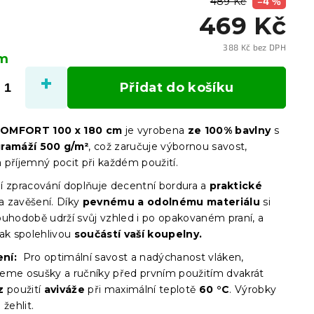
489 Kč
–4 %
469 Kč
388 Kč bez DPH
em
Měrn
cena:
Přidat do košíku
OMFORT 100 x 180 cm
je vyrobena
ze 100% bavlny
s
ramáží 500 g/m²
, což zaručuje výbornou savost,
 příjemný pocit při každém použití.
tní zpracování doplňuje decentní bordura a
praktické
a zavěšení. Díky
pevnému a odolnému materiálu
si
ouhodobě udrží svůj vzhled i po opakovaném praní, a
tak spolehlivou
součástí vaší koupelny.
ní:
Pro optimální savost a nadýchanost vláken,
eme osušky a ručníky před prvním použitím dvakrát
z
použití
aviváže
při maximální teplotě
60 °C
. Výrobky
 žehlit.