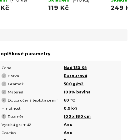
 Kč
119 Kč
249 Kč
oplňkové parametry
Cena
Nad 150 Kč
Barva
Purpurová
?
Gramáž
500 g/m2
?
Materiál
100% bavlna
?
Doporučená teplota praní
60 °C
?
Hmotnost
0,9 kg
Rozměr
100 x 180 cm
?
Vysoká gramáž
Ano
Poutko
Ano