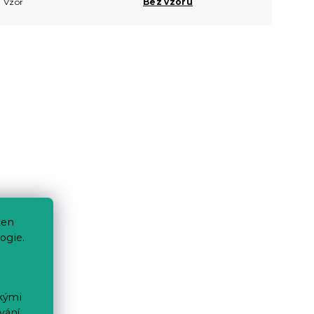
Vzor
Bez vzoru
ten
ogie.
ckými
vání