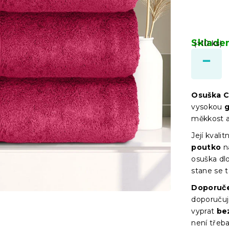
Sklad
(>10 ks)
Osuška C
vysokou
g
měkkost a
Její kvali
poutko
n
osuška dl
stane se 
Doporuče
doporučuj
vyprat
be
není třeba