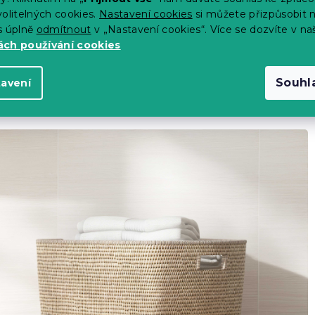
olitelných cookies.
Nastavení cookies
si můžete přizpůsobit 
s úplně
odmítnout
v „Nastavení cookies“. Více se dozvíte v na
ní doporučeno používat aviváž
ch používání cookies
Souhl
tavení