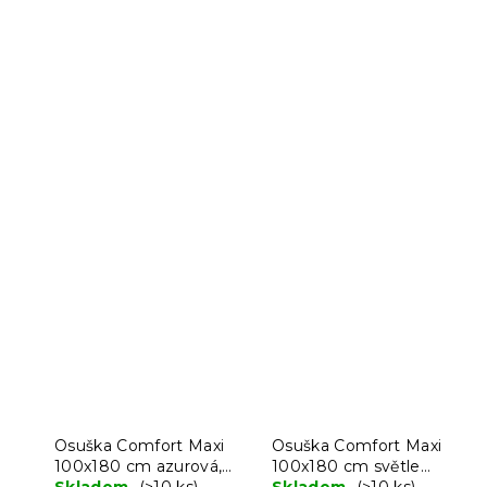
Osuška Comfort Maxi
Osuška Comfort Maxi
100x180 cm azurová,
100x180 cm světle
100% bavlna
Skladem
(>10 ks)
zelená, 100% bavlna
Skladem
(>10 ks)