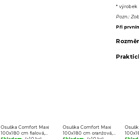
* výrobek 
Pozn.: Zo
Při první
Rozměr
Praktic
Osuška Comfort Maxi
Osuška Comfort Maxi
Osušk
100x180 cm fialová,
100x180 cm oranžová,
100x1
100% bavlna
Skladem
(>10 ks)
100% bavlna
Skladem
(>10 ks)
100% 
Skla