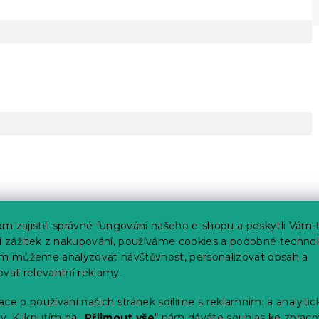
m zajistili správné fungování našeho e-shopu a poskytli Vám 
ší zážitek z nakupování, používáme cookies a podobné technol
im můžeme analyzovat návštěvnost, personalizovat obsah a
ovat relevantní reklamy.
ce o používání našich stránek sdílíme s reklamními a analyti
y. Kliknutím na „
Přijmout vše
“ nám dáváte souhlas ke zpraco