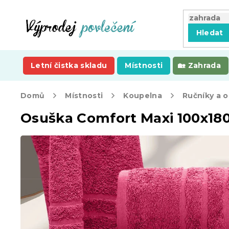
Přejít
na
obsah
Hledat
Letní čistka skladu
Místnosti
Zahrada
Domů
Místnosti
Koupelna
Ručníky a 
Osuška Comfort Maxi 100x18