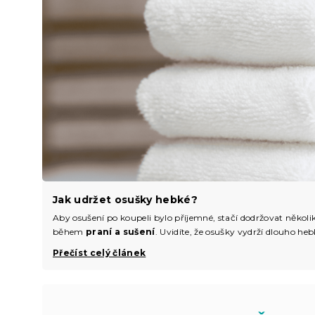
Jak udržet osušky hebké?
Aby osušení po koupeli bylo příjemné, stačí dodržovat několi
během
praní a sušení
. Uvidíte, že osušky vydrží dlouho h
Přečíst celý článek