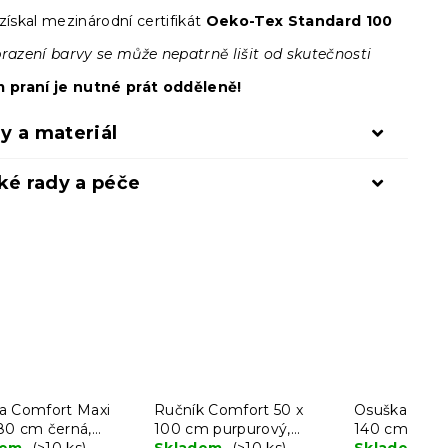
získal mezinárodní certifikát
Oeko-Tex Standard 100
brazení barvy se může nepatrně lišit od skutečnosti
m praní je nutné prát odděleně!
y a materiál
ké rady a péče
a Comfort Maxi
Ručník Comfort 50 x
Osuška Comf
80 cm černá,
100 cm purpurový,
140 cm purp
bavlna
dem
(>10 ks)
100% bavlna
Skladem
(>10 ks)
100% bavlna
Skladem
(1