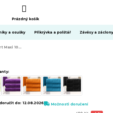
Prázdný košík
NÁKUPNÍ
KOŠÍK
níky a osušky
Přikrývka a polštář
Závěsy a záclon
Osuška Comfort Maxi 100x180 cm purpurová, 100% bavlna
anty:
oručit do:
12.08.2026
Možnosti doručení