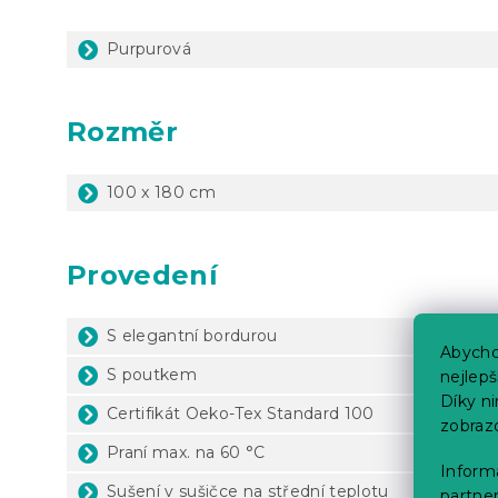
Purpurová
Rozměr
100 x 180 cm
Provedení
S elegantní bordurou
Abycho
S poutkem
nejlep
Díky n
Certifikát Oeko-Tex Standard 100
zobraz
Praní max. na 60 °C
Informa
Sušení v sušičce na střední teplotu
partner