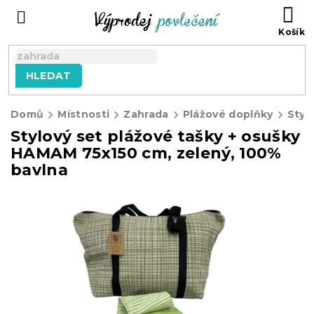
Přejít
NÁ
na
KO
obsah
HLEDAT
Domů
Místnosti
Zahrada
Plážové doplňky
Stylový set plážové tašky + osušky
HAMAM 75x150 cm, zelený, 100%
bavlna