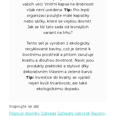
vašich věcí. Vnitřní kapsa na drobnosti
však není uvedena.
Tip:
Pro lepší
organizaci použijte malé kapsičky
nebo sáčky, které se vejdou dovnitř.
Jak se liší tato sada od levnějších
variant na trhu?
Tento set je vyroben z ekologicky
recyklované bavlny, což je šetrné k
životnímu prostředí a přitom zaručuje
kvalitu a dlouhou životnost. Navíc jsou
produkty praktické a stylové díky
dekorativním třásním a zelené barvě.
Tip:
Investice do kvality se vyplatí
nejen kvůli trvanlivosti, ale také
ekologickému dopadu.
Inspirujte se dál
Plážové doplňky
Zahrada
Zahradní nábytek
Bazény