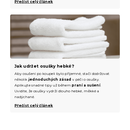
Přečíst celý článek
Jak udržet osušky hebké?
Aby osušení po koupeli bylo příjemné, stačí dodržovat
několik
jednoduchých zásad
v péči o osušky.
Aplikujte snadné tipy už během
praní a sušení
.
Uvidíte, že osušky vydrží dlouho hebké, měkké a
nadýchané.
Přečíst celý článek