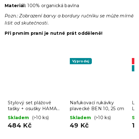
Materiál:
100% organická bavlna
Pozn.: Zobrazení barvy a bordury ručníku se může mírně
lišit od skutečnosti.
Při prvním praní je nutné prát odděleně!
Výprodej
A
Vý
Stylový set plážové
Nafukovací rukávky
Lát
tašky + osušky HAMAM
plavecké BEN 10, 25 cm
LO
75x150 cm, tyrkysový,
Skladem
(>10 ks)
Skladem
(>10 ks)
Sk
100% organická bavlna
484 Kč
49 Kč
1