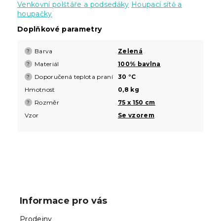
Venkovní polštáře a podsedáky
Houpací sítě a
houpačky
Doplňkové parametry
Barva
Zelená
?
Materiál
100% bavlna
?
Doporučená teplota praní
30 °C
?
Hmotnost
0,8 kg
Rozměr
75 x 150 cm
?
Vzor
Se vzorem
Z
á
p
Informace pro vás
a
t
Prodejny