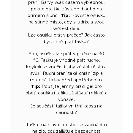
praní. Barvy však časem vyblednou,
pokud osuška zůstane dlouho na
přímém slunci.
Tip:
Pověste osušku
na stinné místo, aby si udržela svou
svěžest déle.
Lze osušku prát v pračce? Jak často
bych měl prát tašku?
Ano, osušku lze prát v pračce na 30
°C. Tašku je vhodné prát ručně,
kdykoli se znečistí, aby zůstala čistá a
svěží. Ruční praní také chrání zip a
materiál tašky před opotřebením.
Tip:
Použijte jemný prací gel pro
obojí, osuška i taška zůstávají měkké a
voňavé.
Je součástí tašky vnitřní kapsa na
cennosti?
Taška má hlavní prostor se zapínáním
na zip, což zajišťuje bezpečnost