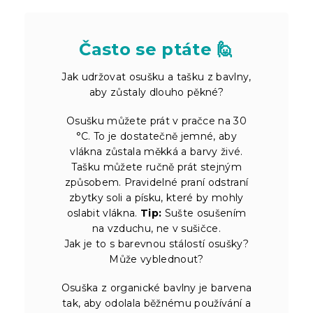
Často se ptáte 🙋
Jak udržovat osušku a tašku z bavlny,
aby zůstaly dlouho pěkné?
Osušku můžete prát v pračce na 30
°C. To je dostatečně jemné, aby
vlákna zůstala měkká a barvy živé.
Tašku můžete ručně prát stejným
způsobem. Pravidelné praní odstraní
zbytky soli a písku, které by mohly
oslabit vlákna.
Tip:
Sušte osušením
na vzduchu, ne v sušičce.
Jak je to s barevnou stálostí osušky?
Může vyblednout?
Osuška z organické bavlny je barvena
tak, aby odolala běžnému používání a