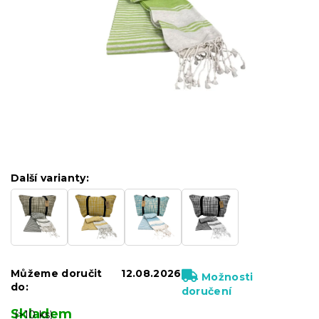
Další varianty:
Můžeme doručit
12.08.2026
Možnosti
do:
doručení
Skladem
(>10 ks)