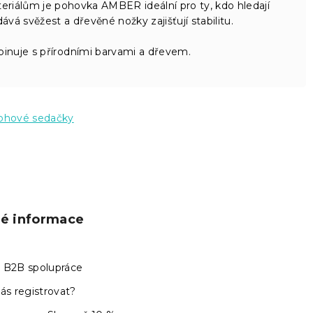
riálům je pohovka AMBER ideální pro ty, kdo hledají
dává svěžest a dřevěné nožky zajišťují stabilitu.
inuje s přírodními barvami a dřevem.
ohové sedačky
ké informace
 B2B spolupráce
ás registrovat?