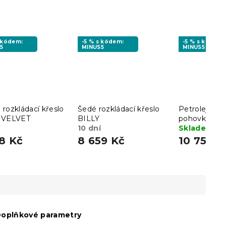
s kódem:
-5 % s kódem:
-5 % s kódem:
5
MINUS5
MINUS5
rozkládací křeslo
Šedé rozkládací křeslo
Petrolejová 
 VELVET
BILLY
pohovka A
10 dní
12
Skladem
(2
8 Kč
8 659 Kč
10 750 K
oplňkové parametry