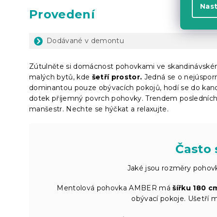
Nas
Provedení
Dodávané v demontu
Zútulněte si domácnost pohovkami ve skandinávském 
malých bytů, kde
šetří prostor.
Jedná se o nejúspor
dominantou pouze obývacích pokojů, hodí se do kanc
dotek příjemný povrch pohovky. Trendem posledních 
manšestr. Nechte se hýčkat a relaxujte.
Často 
Jaké jsou rozměry pohov
Mentolová pohovka AMBER má
šířku 180 c
obývací pokoje. Ušetří mí