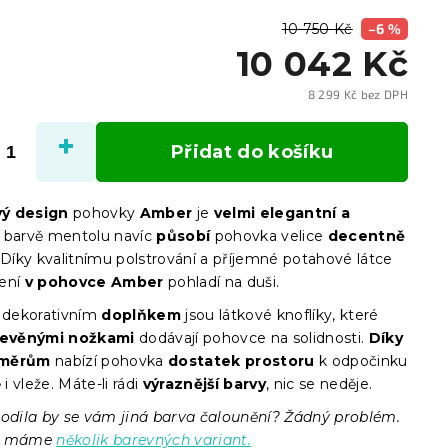
10 750 Kč
–6 %
10 042 Kč
8 299 Kč bez DPH
Měrn
cena:
Přidat do košíku
ý design
pohovky
Amber
je
velmi elegantní a
V barvě mentolu navíc
působí
pohovka velice
decentně
 Díky kvalitnímu polstrování a příjemné potahové látce
ení
v pohovce Amber
pohladí na duši.
dekorativním
doplňkem
jsou látkové knoflíky, které
řevěnými nožkami
dodávají pohovce na solidnosti.
Díky
změrům
nabízí pohovka
dostatek prostoru
k odpočinku
 i vleže. Máte-li rádi
výraznější barvy
, nic se neděje.
odila by se vám jiná barva čalounění? Žádný problém.
ce máme
několik barevných variant.