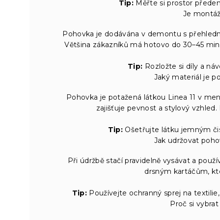
Tip:
Měřte si prostor předem,
Je montáž
Pohovka je dodávána v demontu s přehledn
Většina zákazníků má hotovo do 30–45 minut
Tip:
Rozložte si díly a ná
Jaký materiál je po
Pohovka je potažená látkou Linea 11 v me
zajišťuje pevnost a stylový vzhled.
Tip:
Ošetřujte látku jemným čis
Jak udržovat poho
Při údržbě stačí pravidelně vysávat a použí
drsným kartáčům, kte
Tip:
Používejte ochranný sprej na textilie
Proč si vybra