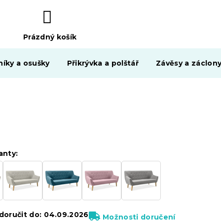
Prázdný košík
NÁKUPNÍ
KOŠÍK
níky a osušky
Přikrývka a polštář
Závěsy a záclon
Linea 11
anty:
oručit do:
04.09.2026
Možnosti doručení