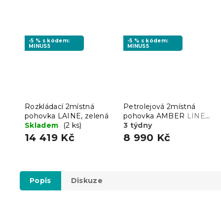
-5 % s kódem:
-5 % s kódem:
MINUS5
MINUS5
Rozkládací 2místná
Petrolejová 2místná
pohovka LAINE, zelená
pohovka AMBER
LINEA
Skladem
(2 ks)
12
3 týdny
14 419 Kč
8 990 Kč
Popis
Diskuze