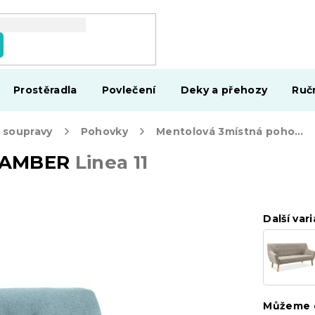
Prostěradla
Povlečení
Deky a přehozy
Ruč
 soupravy
Pohovky
Mentolová 3místná pohovka AMBER
a AMBER
Linea 11
Další vari
Můžeme d