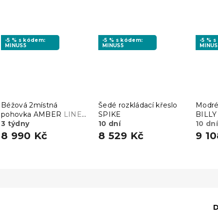
-5 % s kódem:
-5 % s kódem:
-5 % 
MINUS5
MINUS5
MINUS
Béžová 2místná
Šedé rozkládací křeslo
Modré 
pohovka AMBER
LINEA
SPIKE
BILLY
03
3 týdny
10 dní
10 dní
8 990 Kč
8 529 Kč
9 10
D