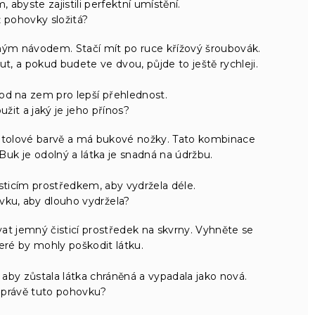
 abyste zajistili perfektní umístění.
 pohovky složitá?
ým návodem. Stačí mít po ruce křížový šroubovák.
, a pokud budete ve dvou, půjde to ještě rychleji.
vod na zem pro lepší přehlednost.
užit a jaký je jeho přínos?
ntolové barvě a má bukové nožky. Tato kombinace
 Buk je odolný a látka je snadná na údržbu.
ticím prostředkem, aby vydržela déle.
vku, aby dlouho vydržela?
vat jemný čisticí prostředek na skvrny. Vyhněte se
ré by mohly poškodit látku.
, aby zůstala látka chráněná a vypadala jako nová.
t právě tuto pohovku?