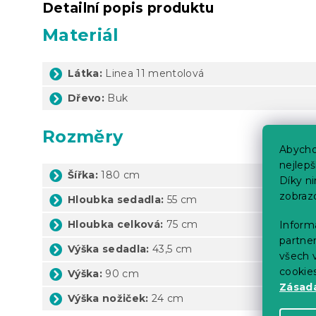
Detailní popis produktu
Materiál
Látka:
Linea 11 mentolová
Dřevo:
Buk
Rozměry
Abycho
nejlep
Šířka:
180 cm
Díky n
zobraz
Hloubka sedadla:
55 cm
Hloubka celková:
75 cm
Informa
partner
Výška sedadla:
43,5 cm
všech v
cookie
Výška:
90 cm
Zásadá
Výška nožiček:
24 cm