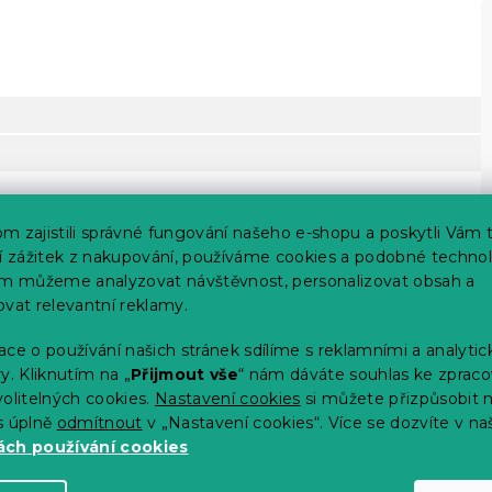
m zajistili správné fungování našeho e-shopu a poskytli Vám 
ší zážitek z nakupování, používáme cookies a podobné technol
im můžeme analyzovat návštěvnost, personalizovat obsah a
ovat relevantní reklamy.
ce o používání našich stránek sdílíme s reklamními a analyti
y. Kliknutím na „
Přijmout vše
“ nám dáváte souhlas ke zpraco
olitelných cookies.
Nastavení cookies
si můžete přizpůsobit 
s úplně
odmítnout
v „Nastavení cookies“. Více se dozvíte v na
ch používání cookies