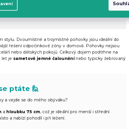
Souhl
tavení
stylu. Dvoumístné a trojmístné pohovky jsou ideální do
nější řešení odpočinkové zóny v domově. Pohovky nejsou
eláří nebo dětských pokojů. Celkový dojem podtrhne na
let je
sametově jemné čalounění
nebo typicky žebrovaný
se ptáte 🙋
ky a vejde se do mého obýváku?
m
a
hloubku 75 cm
, což je ideální pro menší i střední
sto a nabízí pohodlí i při ležení.