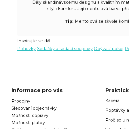
Díky skandinávskému designu a kvalitním mate
styl i komfort. Její mentolová barva při
Tip:
Mentolová se skvěle komb
Inspirujte se dál
Pohovky
Sedačky a sedací soupravy
Obývací pokoj
R
Z
á
p
Informace pro vás
Praktic
a
t
Kariéra
Prodejny
í
Sledování objednávky
Poptávky a
Možnosti dopravy
Proč se u n
Možnosti platby