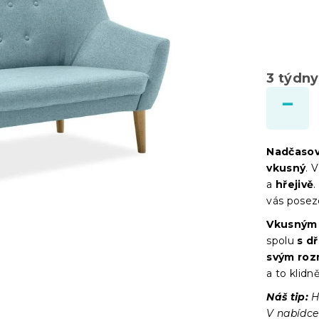
3 týdny
Nadčasov
vkusný
. 
a
hřejivě
.
vás posez
Vkusným
spolu
s d
svým ro
a to klidně
Náš tip:
H
V nabíd