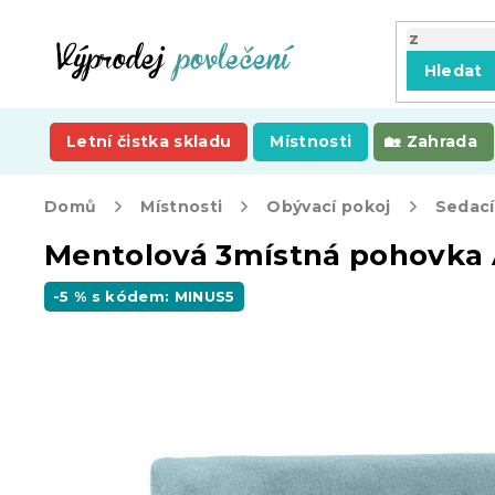
Přejít
na
obsah
Hledat
Letní čistka skladu
Místnosti
Zahrada
Domů
Místnosti
Obývací pokoj
Sedací
Mentolová 3místná pohovk
-5 % s kódem: MINUS5