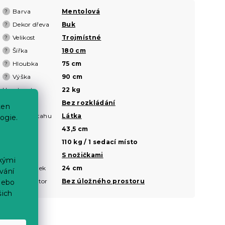
Barva
Mentolová
?
Dekor dřeva
Buk
?
Velikost
Trojmístné
?
Šířka
180 cm
?
Hloubka
75 cm
?
Výška
90 cm
?
Hmotnost
22 kg
Rozkládání
Bez rozkládání
ten
Materiál potahu
Látka
ogie.
Výška sedu
43,5 cm
Nosnost
110 kg / 1 sedací místo
Nožičky
S nožičkami
ckými
Výška nožiček
24 cm
vání
Úložný prostor
Bez úložného prostoru
nebo
šich