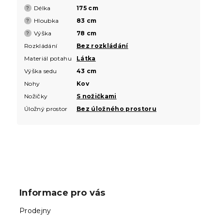
Délka
175 cm
?
Hloubka
83 cm
?
Výška
78 cm
?
Rozkládání
Bez rozkládání
Materiál potahu
Látka
Výška sedu
43 cm
Nohy
Kov
Nožičky
S nožičkami
Úložný prostor
Bez úložného prostoru
Z
á
p
Informace pro vás
a
t
Prodejny