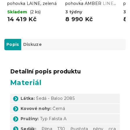
pohovka LAINE, zelená
pohovka AMBER
LINEA
po
12
03
Skladem
(2 ks)
3 týdny
3 
14 419 Kč
8 990 Kč
8
Popis
Diskuze
Detailní popis produktu
Materiál
Látka:
Šedá - Baloo 2085
Kovové nohy:
Černá
Pružiny:
Typ Falista A
Sedák:
Pěna T30 (hustota pěny cca