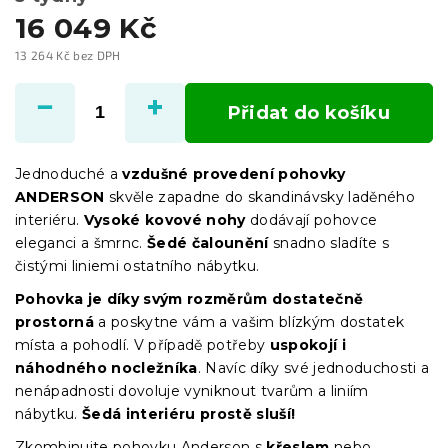
16 049 Kč
13 264 Kč bez DPH
Měrná
cena:
Přidat do košíku
Jednoduché a
vzdušné provedení pohovky
ANDERSON
skvěle zapadne do skandinávsky laděného
interiéru.
Vysoké kovové nohy
dodávají pohovce
eleganci a šmrnc.
Šedé čalounění
snadno sladíte s
čistými liniemi ostatního nábytku.
Pohovka je díky svým rozměrům dostatečně
prostorná
a poskytne vám a vašim blízkým dostatek
místa a pohodlí. V případě potřeby
uspokojí i
náhodného nocležníka
. Navíc díky své jednoduchosti a
nenápadnosti dovoluje vyniknout tvarům a liniím
nábytku.
Šedá interiéru prostě sluší!
Zkombinujte pohovku Anderson s
křeslem
nebo