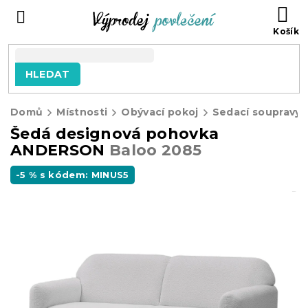
Přejít
NÁ
na
KO
obsah
HLEDAT
Domů
Místnosti
Obývací pokoj
Sedací soupravy
Šedá designová pohovka
ANDERSON
Baloo 2085
-5 % s kódem: MINUS5