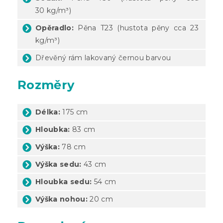
30
kg/m³)
Opěradlo:
Pěna T23 (hustota pěny cca 23
kg/m³)
Dřevěný rám lakovaný černou barvou
Rozměry
Délka:
175 cm
Hloubka:
83 cm
Výška:
78 cm
Výška sedu:
43 cm
Hloubka sedu:
54 cm
Výška nohou:
20 cm