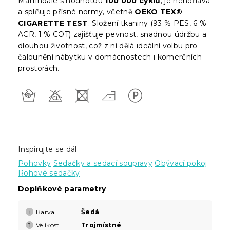
Martindale s hodnotou
100 000 cyklů
, je nehořlavá
a splňuje přísné normy, včetně
OEKO TEX®
CIGARETTE TEST
. Složení tkaniny (93 % PES, 6 %
ACR, 1 % COT) zajišťuje pevnost, snadnou údržbu a
dlouhou životnost, což z ní dělá ideální volbu pro
čalounění nábytku v domácnostech i komerčních
prostorách.
Inspirujte se dál
Pohovky
Sedačky a sedací soupravy
Obývací pokoj
Rohové sedačky
Doplňkové parametry
Barva
Šedá
?
Velikost
Trojmístné
?