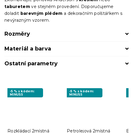
taburetem
ve stejném provedení. Doporučujeme
doladit
barevným plédem
a dekoračním polštářkem s
nevýrazným vzorem.
Rozměry
Materiál a barva
Ostatní parametry
-5 % s kódem:
-5 % s kódem:
-5
MINUS5
MINUS5
MI
Rozkládací 2místná
Petrolejová 2místná
Bé