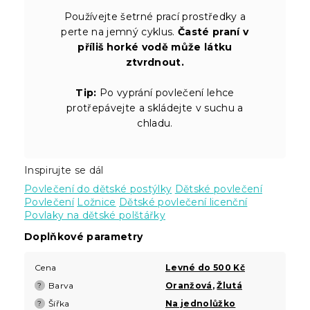
Používejte šetrné prací prostředky a
perte na jemný cyklus.
Časté praní v
příliš horké vodě může látku
ztvrdnout.
Tip:
Po vyprání povlečení lehce
protřepávejte a skládejte v suchu a
chladu.
Inspirujte se dál
Povlečení do dětské postýlky
Dětské povlečení
Povlečení
Ložnice
Dětské povlečení licenční
Povlaky na dětské polštářky
Doplňkové parametry
Cena
Levné do 500 Kč
Barva
Oranžová
,
Žlutá
?
Šířka
Na jednolůžko
?