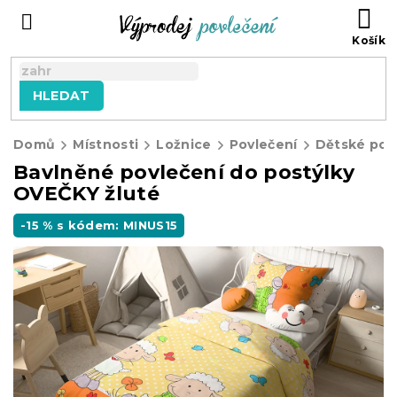
Přejít
NÁ
na
KO
obsah
HLEDAT
Domů
Místnosti
Ložnice
Povlečení
Dětské pov
Bavlněné povlečení do postýlky
OVEČKY žluté
-15 % s kódem: MINUS15