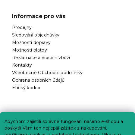
á
p
Informace pro vás
a
t
Prodejny
í
Sledování objednávky
Možnosti dopravy
Možnosti platby
Reklamace a vrácení zboží
Kontakty
Všeobecné Obchodní podmínky
Ochrana osobních údajů
Etický kodex
Praktické informace
Abychom zajistili správné fungování našeho e-shopu a
Kariéra
poskytli Vám ten nejlepší zážitek z nakupování,
používáme cookies a podobné technologie. Díky nim