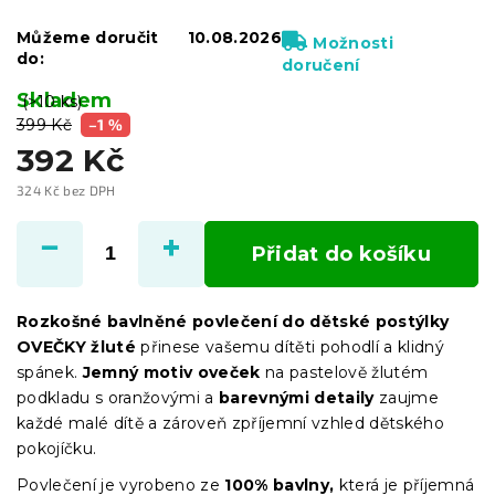
Můžeme doručit
10.08.2026
Možnosti
do:
doručení
Skladem
(>10 ks)
399 Kč
–1 %
392 Kč
324 Kč bez DPH
Měrná
cena:
Přidat do košíku
Rozkošné bavlněné povlečení do dětské postýlky
OVEČKY žluté
přinese vašemu dítěti pohodlí a klidný
spánek.
Jemný motiv oveček
na pastelově žlutém
podkladu s oranžovými a
barevnými detaily
zaujme
každé malé dítě a zároveň zpříjemní vzhled dětského
pokojíčku.
Povlečení je vyrobeno ze
100% bavlny,
která je příjemná