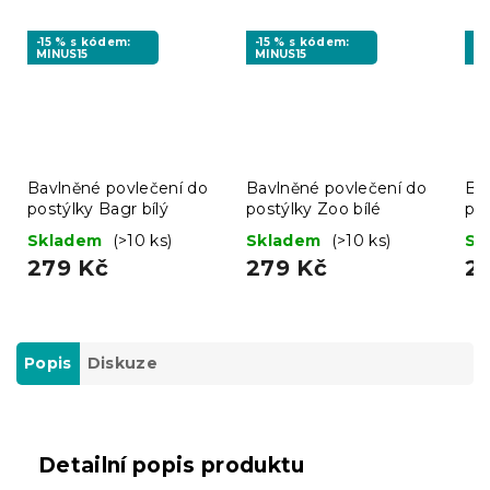
-15 % s kódem:
-15 % s kódem:
-1
MINUS15
MINUS15
MI
Bavlněné povlečení do
Bavlněné povlečení do
Ba
postýlky Bagr bílý
postýlky Zoo bílé
po
LU
Skladem
(>10 ks)
Skladem
(>10 ks)
Sk
279 Kč
279 Kč
2
Popis
Diskuze
Detailní popis produktu