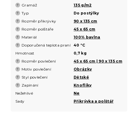
Gramáž
135 g/m2
?
Typ
Do postýlky
?
Rozměr přikrývky
90 x 135 cm
?
Rozměr polštáře
45 x 65 cm
?
Materiál
100% bavlna
?
Doporučená teplota praní
40 °C
?
Hmotnost
0,7 kg
Rozměr povlečení
45 x 65 cm | 90 x 135 cm
?
Motiv povlečení
Obrázky
?
Styl povlečení
Dětské
?
Zapínání
Knoflíky
?
Nežehlivé
Ne
Sady
Přikrývka a polštář
Z