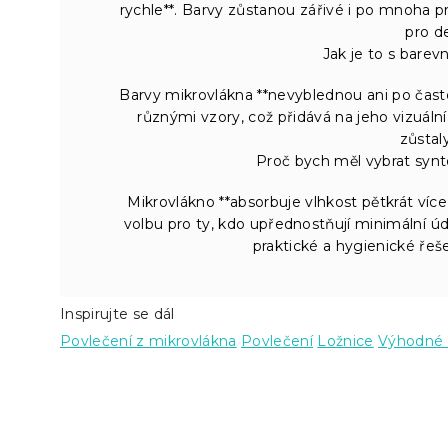
rychle**. Barvy zůstanou zářivé i po mnoha p
pro de
Jak je to s barev
Barvy mikrovlákna **nevyblednou ani po častém
různými vzory, což přidává na jeho vizuální 
zůstal
Proč bych měl vybrat synt
Mikrovlákno **absorbuje vlhkost pětkrát více n
volbu pro ty, kdo upřednostňují minimální ú
praktické a hygienické řeše
Inspirujte se dál
Povlečení z mikrovlákna
Povlečení
Ložnice
Výhodné 
Z