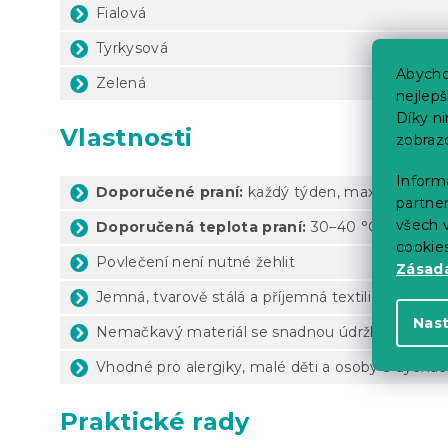
Fialová
Tyrkysová
Abycho
Zelená
nejlep
Díky n
Vlastnosti
zobraz
Informa
Doporučené praní:
každý týden, maximálně 1× 
partner
všech v
Doporučená teplota praní:
30–40 °C (dle štítk
cookie
Povlečení není nutné žehlit
Zásadá
Jemná, tvarově stálá a příjemná textilie
Nas
Nemačkavý materiál se snadnou údržbou
Vhodné pro alergiky, malé děti a osoby s dýchac
Praktické rady