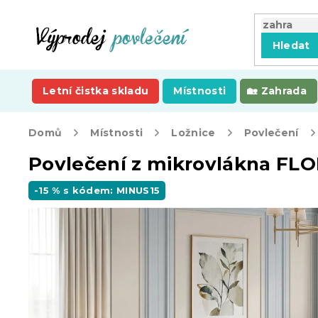
Přejít
na
obsah
Hledat
Letní čistka skladu
Místnosti
Zahrada
Domů
Místnosti
Ložnice
Povlečení
Povlečení z mikrovlákna FL
-15 % s kódem: MINUS15