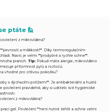
se ptáte 🙋
povlečení z mikrovlákna?
**pevností a měkkostí**. Díky termoregulačním
hladí. Navíc je velmi **prodyšné a rychle schne**.
 mnoha praních.
Tip:
Pokud máte alergie, mikrovlákno
omezuje přítomnost pylů a roztočů.
na vhodné pro citlivou pokožku?
oby s dýchacími potížemi**. Je antibakteriální a hustě
 povlečení pravidelně, aby si udrželo své hygienické
lastnosti.
povlečení z mikrovlákna?
rací gel. Povlečení **není nutné žehlit a schne velmi