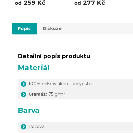
259 Kč
277 Kč
od
od
Popis
Diskuze
Detailní popis produktu
Materiál
100% mikrovlákno – polyester
Gramáž:
75 g/m²
Barva
Růžová