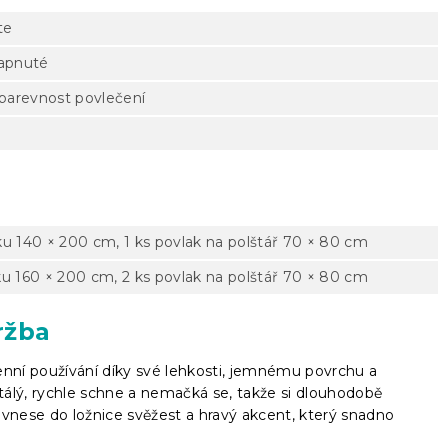
te
zapnuté
 barevnost povlečení
ku 140 × 200 cm, 1 ks povlak na polštář 70 × 80 cm
ku 160 × 200 cm, 2 ks povlak na polštář 70 × 80 cm
ržba
enní používání díky své lehkosti, jemnému povrchu a
tálý, rychle schne a nemačká se, takže si dlouhodobě
nese do ložnice svěžest a hravý akcent, který snadno