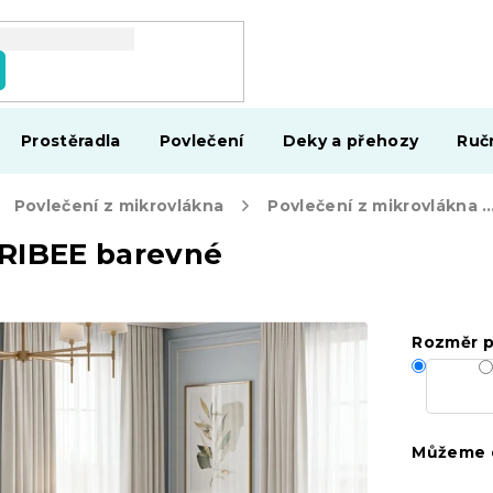
Prostěradla
Povlečení
Deky a přehozy
Ruč
Povlečení z mikrovlákna
Povlečení z mikrovlákna FLORIBEE
ORIBEE barevné
Rozměr p
Můžeme d