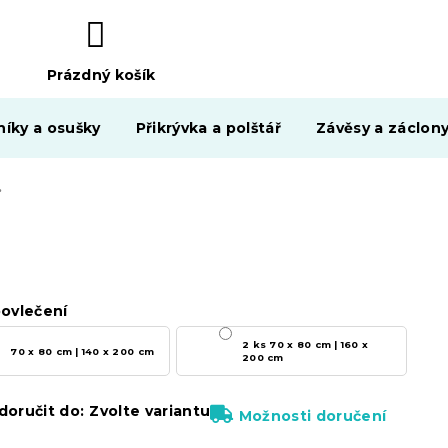
Prázdný košík
NÁKUPNÍ
KOŠÍK
níky a osušky
Přikrývka a polštář
Závěsy a záclon
 barevné
ovlečení
2 ks 70 x 80 cm | 160 x
70 x 80 cm | 140 x 200 cm
200 cm
oručit do:
Zvolte variantu
Možnosti doručení