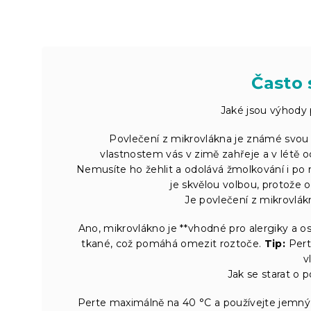
Často 
Jaké jsou výhody 
Povlečení z mikrovlákna je známé svou 
vlastnostem vás v zimě zahřeje a v létě oc
Nemusíte ho žehlit a odolává žmolkování i po
je skvělou volbou, protože 
Je povlečení z mikrovlák
Ano, mikrovlákno je **vhodné pro alergiky a os
tkané, což pomáhá omezit roztoče.
Tip:
Perte
v
Jak se starat o 
Perte maximálně na 40 °C a používejte jemný p