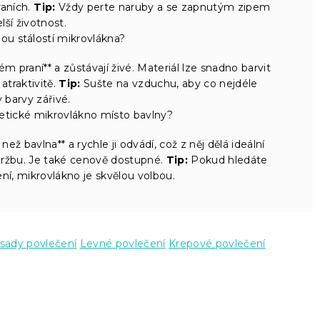
raních.
Tip:
Vždy perte naruby a se zapnutým zipem
lší životnost.
nou stálostí mikrovlákna?
 praní** a zůstávají živé. Materiál lze snadno barvit
atraktivitě.
Tip:
Sušte na vzduchu, aby co nejdéle
y barvy zářivé.
etické mikrovlákno místo bavlny?
ež bavlna** a rychle ji odvádí, což z něj dělá ideální
držbu. Je také cenově dostupné.
Tip:
Pokud hledáte
ní, mikrovlákno je skvělou volbou.
sady povlečení
Levné povlečení
Krepové povlečení