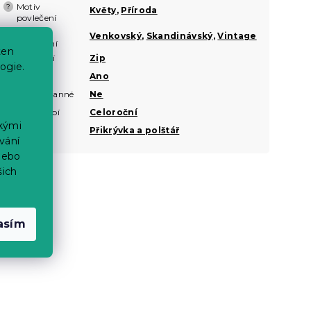
Motiv
?
Květy
,
Příroda
povlečení
Styl
?
Venkovský
,
Skandinávský
,
Vintage
povlečení
ten
Zapínání
Zip
?
ogie.
Nežehlivé
Ano
Oboustranné
Ne
?
Roční období
Celoroční
ckými
Sady
Přikrývka a polštář
vání
nebo
šich
asím