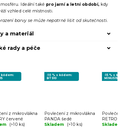
tmosféru. Ideální také
pro jarní a letní období,
kdy
ěží vzhled celé místnosti.
razení barvy se může nepatrně lišit od skutečnosti.
y a materiál
ké rady a péče
s kódem:
-10 % s kódem:
-15 % s kódem
15
BTS10
MINUS15
čení z mikrovlákna
Povlečení z mikrovlákna
Povlečení z 
Y červené
PANDA šedé
RETRO PTÁ
dem
(>10 ks)
Skladem
(>10 ks)
barevné
Skladem
(>