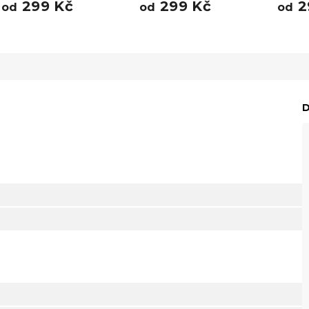
299 Kč
299 Kč
2
od
od
od
D