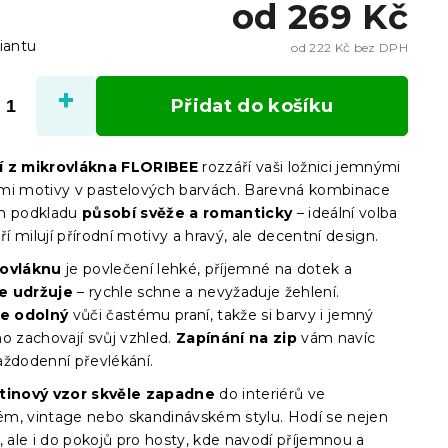
od
269 Kč
iantu
od
222 Kč
bez DPH
Měrn
cena:
Přidat do košíku
í z mikrovlákna FLORIBEE
rozzáří vaši ložnici jemnými
mi motivy v pastelových barvách. Barevná kombinace
m podkladu
působí svěže a romanticky
– ideální volba
eří milují přírodní motivy a hravý, ale decentní design.
rovláknu
je povlečení lehké, příjemné na dotek a
e udržuje
– rychle schne a nevyžaduje žehlení.
je odolný
vůči častému praní, takže si barvy i jemný
o zachovají svůj vzhled.
Zapínání na zip
vám navíc
aždodenní převlékání.
tinový vzor skvěle zapadne
do interiérů ve
m, vintage nebo skandinávském stylu. Hodí se nejen
, ale i do pokojů pro hosty, kde navodí příjemnou a