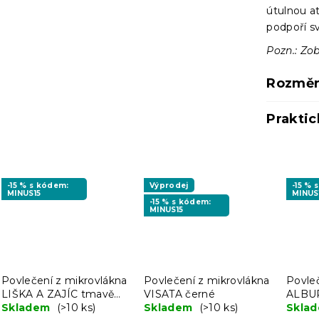
útulnou a
podpoří sv
Pozn.: Zob
Rozměr
Praktic
-15 % s kódem:
Výprodej
-15 % 
MINUS15
MINUS
-15 % s kódem:
MINUS15
Povlečení z mikrovlákna
Povlečení z mikrovlákna
Povle
LIŠKA A ZAJÍC tmavě
VISATA černé
ALBUR
zelené
Skladem
(>10 ks)
Skladem
(>10 ks)
Skla