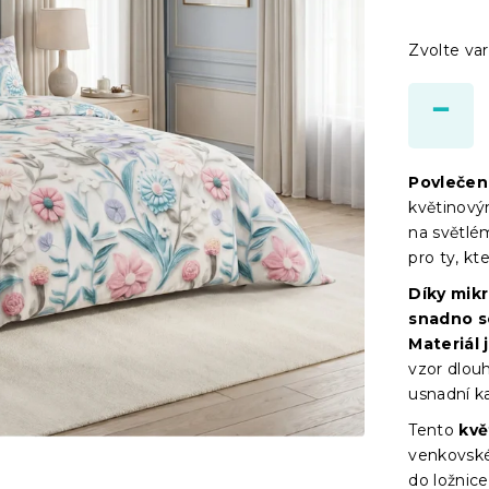
Zvolte var
Povlečen
květinový
na světlé
pro ty, kt
Díky mik
snadno s
Materiál 
vzor dlouh
usnadní k
Tento
kvě
venkovské
do ložnice