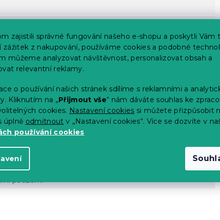
m zajistili správné fungování našeho e-shopu a poskytli Vám 
ší zážitek z nakupování, používáme cookies a podobné technol
im můžeme analyzovat návštěvnost, personalizovat obsah a
ovat relevantní reklamy.
ce o používání našich stránek sdílíme s reklamními a analyti
za 14 dní
y. Kliknutím na „
Přijmout vše
“ nám dáváte souhlas ke zpraco
olitelných cookies.
Nastavení cookies
si můžete přizpůsobit 
u výrobce)
s úplně
odmítnout
v „Nastavení cookies“. Více se dozvíte v na
ch používání cookies
Souhl
tavení
ími potížemi