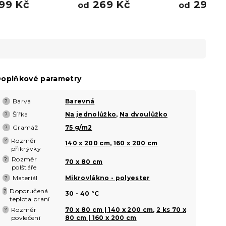
99 Kč
269 Kč
299 K
od
od
oplňkové parametry
Barva
Barevná
?
Šířka
Na jednolůžko
,
Na dvoulůžko
?
Gramáž
75 g/m2
?
Rozměr
?
140 x 200 cm
,
160 x 200 cm
přikrývky
Rozměr
?
70 x 80 cm
polštáře
Materiál
Mikrovlákno - polyester
?
Doporučená
?
30 - 40 °C
teplota praní
Rozměr
70 x 80 cm | 140 x 200 cm
,
2 ks 70 x
?
povlečení
80 cm | 160 x 200 cm