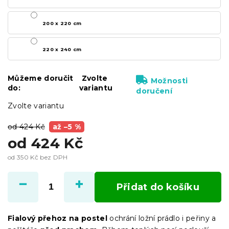
200 x 220 cm
220 x 240 cm
Můžeme doručit
Zvolte
Možnosti
do:
variantu
doručení
Zvolte variantu
od 424 Kč
až –5 %
od
424 Kč
od
350 Kč
bez DPH
Měrná
cena:
Přidat do košíku
Fialový přehoz na postel
ochrání ložní prádlo i peřiny a