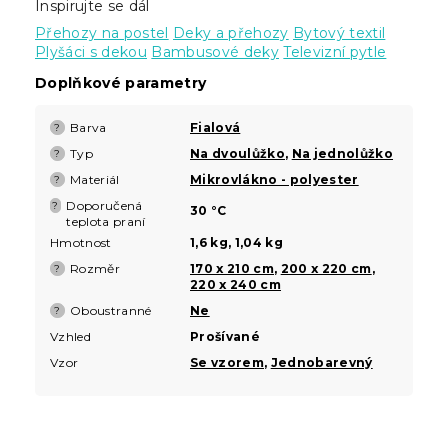
Inspirujte se dál
Přehozy na postel
Deky a přehozy
Bytový textil
Plyšáci s dekou
Bambusové deky
Televizní pytle
Doplňkové parametry
Barva
Fialová
?
Typ
Na dvoulůžko
,
Na jednolůžko
?
Materiál
Mikrovlákno - polyester
?
Doporučená
?
30 °C
teplota praní
Hmotnost
1,6 kg, 1,04 kg
Rozměr
170 x 210 cm
,
200 x 220 cm
,
?
220 x 240 cm
Oboustranné
Ne
?
Vzhled
Prošívané
Vzor
Se vzorem
,
Jednobarevný