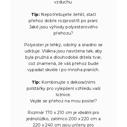
vzduchu.
Tip:
Nepotřebujete žehlit, stačí
přehoz dobře rozprostřít po praní.
Jaké jsou výhody polyesterového
přehozu?
Polyester je lehký, odolný a snadno se
udržuje. Vlákna jsou navržena tak, aby
byla pružná a dlouhodobě držela tvar,
což znamená, že váš přehoz bude
vypadat skvěle i po mnoha praních.
Tip:
Kombinujte s dekoračními
polštářky pro vylepšení vzhledu vaší
ložnice.
Vejde se přehoz na mou postel?
Rozměr 170 x 210 cm je ideální pro
jednolůžko, zatímco 200 x 220 cm a
220 x 240 cm jsou určeny pro