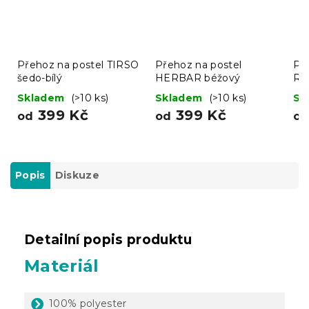
Přehoz na postel TIRSO
Přehoz na postel
Př
šedo-bílý
HERBAR béžový
RE
ba
Skladem
(>10 ks)
Skladem
(>10 ks)
Sk
399 Kč
399 Kč
od
od
o
Popis
Diskuze
Detailní popis produktu
Materiál
100% polyester