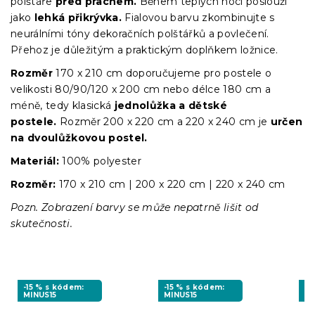
polštáře
před prachem.
Během teplých nocí poslouží
jako
lehká přikrývka.
Fialovou barvu zkombinujte s
neurálními tóny dekoračních polštářků a povlečení.
Přehoz je důležitým a praktickým doplňkem ložnice.
Rozměr
170 x 210 cm doporučujeme pro postele o
velikosti 80/90/120 x 200 cm nebo délce 180 cm a
méně, tedy klasická
jednolůžka a dětské
postele.
Rozměr 200 x 220 cm a 220 x 240 cm je
určen
na dvoulůžkovou postel.
Materiál:
100% polyester
Rozměr:
170 x 210 cm | 200 x 220 cm | 220 x 240 cm
Pozn. Zobrazení barvy se může nepatrně lišit od
skutečnosti.
-15 % s kódem:
-15 % s kódem:
-1
MINUS15
MINUS15
MI