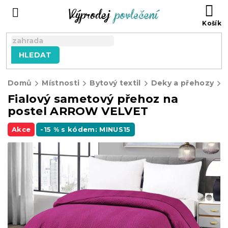
Přejít
NÁ
na
KO
obsah
HLEDAT
Domů
Místnosti
Bytový textil
Deky a přehozy
Fialový sametový přehoz na
postel ARROW VELVET
Akce
-15 % s kódem: MINUS15