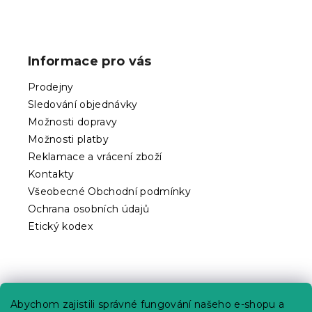
Z
á
p
Informace pro vás
a
t
Prodejny
í
Sledování objednávky
Možnosti dopravy
Možnosti platby
Reklamace a vrácení zboží
Kontakty
Všeobecné Obchodní podmínky
Ochrana osobních údajů
Etický kodex
Praktické informace
Abychom zajistili správné fungování našeho e-shopu a