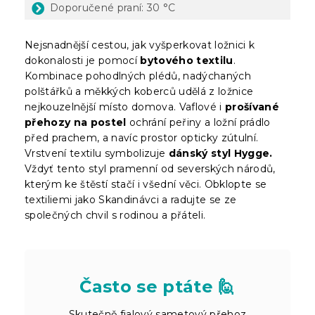
Doporučené praní: 30 °C
Nejsnadnější cestou, jak vyšperkovat ložnici k
dokonalosti je pomocí
bytového textilu
.
Kombinace pohodlných plédů, nadýchaných
polštářků a měkkých koberců udělá z ložnice
nejkouzelnější místo domova. Vaflové i
prošívané
přehozy na postel
ochrání peřiny a ložní prádlo
před prachem, a navíc prostor opticky zútulní.
Vrstvení textilu symbolizuje
dánský styl Hygge.
Vždyť tento styl pramenní od severských národů,
kterým ke štěstí stačí i všední věci. Obklopte se
textiliemi jako Skandinávci a radujte se ze
společných chvil s rodinou a přáteli.
Často se ptáte 🙋
Skutečně fialový sametový přehoz