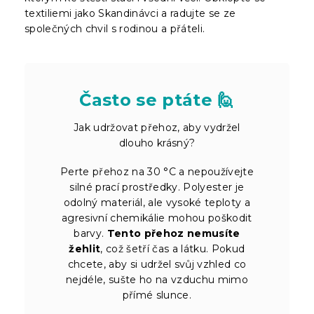
textiliemi jako Skandinávci a radujte se ze
společných chvil s rodinou a přáteli.
Často se ptáte 🙋
Jak udržovat přehoz, aby vydržel
dlouho krásný?
Perte přehoz na 30 °C a nepoužívejte
silné prací prostředky. Polyester je
odolný materiál, ale vysoké teploty a
agresivní chemikálie mohou poškodit
barvy.
Tento přehoz nemusíte
žehlit
, což šetří čas a látku. Pokud
chcete, aby si udržel svůj vzhled co
nejdéle, sušte ho na vzduchu mimo
přímé slunce.