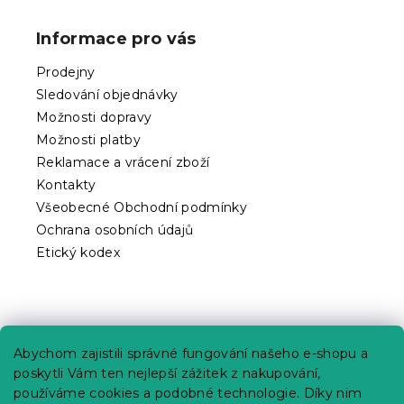
á
p
Informace pro vás
a
t
Prodejny
í
Sledování objednávky
Možnosti dopravy
Možnosti platby
Reklamace a vrácení zboží
Kontakty
Všeobecné Obchodní podmínky
Ochrana osobních údajů
Etický kodex
Praktické informace
Abychom zajistili správné fungování našeho e-shopu a
Kariéra
poskytli Vám ten nejlepší zážitek z nakupování,
používáme cookies a podobné technologie. Díky nim
Poptávky a B2B spolupráce