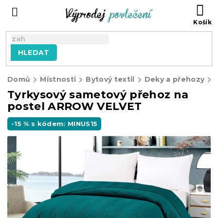
Přejít
NÁ
na
KO
obsah
HLEDAT
Domů
Místnosti
Bytový textil
Deky a přehozy
Tyrkysový sametový přehoz na
postel ARROW VELVET
-15 % s kódem: MINUS15