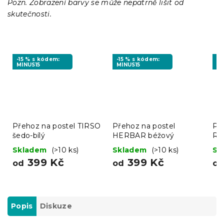
Pozn. Zobrazení barvy se může nepatrně lišit od
skutečnosti.
-15 % s kódem:
-15 % s kódem:
-1
MINUS15
MINUS15
MI
Přehoz na postel TIRSO
Přehoz na postel
Př
šedo-bílý
HERBAR béžový
RE
ba
Skladem
(>10 ks)
Skladem
(>10 ks)
Sk
399 Kč
399 Kč
od
od
o
Popis
Diskuze