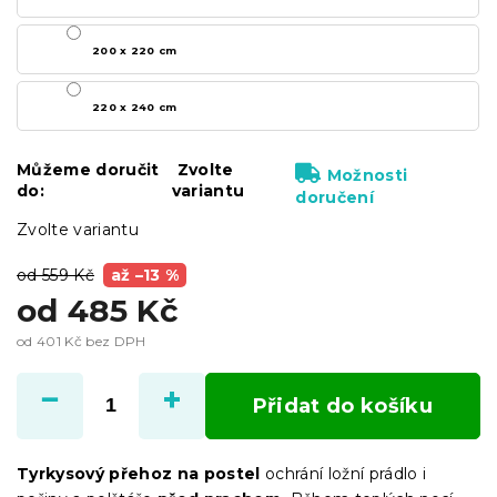
200 x 220 cm
220 x 240 cm
Můžeme doručit
Zvolte
Možnosti
do:
variantu
doručení
Zvolte variantu
od 559 Kč
až –13 %
od
485 Kč
od
401 Kč
bez DPH
Měrná
cena:
Přidat do košíku
Tyrkysový přehoz na postel
ochrání ložní prádlo i