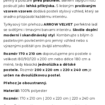
peřiny a polštáře
před prachem.
Během teplých nocí
poslouží jako
lehká přikrývka.
S krásným
prošívaným
vzorem vzorem
dodává posteli stylový vzhled, který se
snadno přizpůsobí každému interiéru.
Tyrkysový tón přehozu
ARROW VELVET
perfektně ladí
se světlými i tmavými barvami interiéru.
Skvěle doplní
moderní i skandinávský styl
. Kombinujte s bílým či
pastelovým povlečením pro jemný vzhled nebo s
výraznými polštáři pro živější atmosféru.
Rozměr
170 x 210 cm
doporučujeme pro postele o
velikosti 80/90/120 x 200 cm nebo délce 180 cm a
méně, tedy klasická
jednolůžka a dětské
postele.
Rozměr
200 x 220 cm
a
220 x 240 cm
je
určen na dvoulůžkovou postel.
Přehoz je oboustranný.
Materiál:
100% polyester
Rozměr:
170 x 210 cm | 200 x 220 cm | 220 x 240 cm