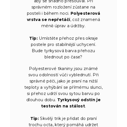
aby se snadno přesouval. Při
správném rozložení zůstane na
posteli i během noci.
Polyesterová
vrstva se nepřetáčí
, což znamená
méně úprav a údržby.
Tip:
Umístěte přehoz přes okraje
postele pro stabilnější uchycení.
Bude tyrkysová barva přehozu
blednout po čase?
Polyesterové tkaniny jsou známé
svou odolností vůči vyblednutí. Při
správné péči, jako je praní na nižší
teploty a vyhýbání se přímému slunci,
si přehoz udrží svou sytou barvu po
dlouhou dobu.
Tyrkysový odstín je
testován na stálost
.
Tip:
Skvělý trik je přidat do praní
trochu octa, který pomáhá udržet