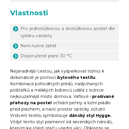
Vlastnosti
Pro jednolůžkovou a dvolůžkovou postel dle
výběru varianty
Není nutné žehlit
Doporučené praní: 30 °C
Nejsnadnější cestou, jak vyšperkovat ložnici k
dokonalosti je pomocí
bytového textilu
.
Kombinace pohodlných plédů, nadýchaných
polštářků a měkkých koberců udělá z ložnice
nejkouzelnější místo domova. Vaflové i
prošívané
přehozy na postel
ochrání peřiny a ložní prádlo
před prachem, a navíc prostor opticky zútulní.
Vrstvení textilu symbolizuje
dánský styl Hygge.
Vždyť tento styl pramenní od severských národů,
kterým ke štěstí stačí i všední věci. Obklopte se