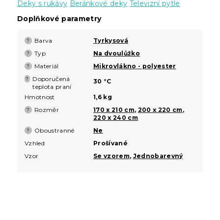
Deky s rukávy
Beránkové deky
Televizní pytle
Doplňkové parametry
Barva
Tyrkysová
?
Typ
Na dvoulůžko
?
Materiál
Mikrovlákno - polyester
?
Doporučená
?
30 °C
teplota praní
Hmotnost
1,6 kg
Rozměr
170 x 210 cm
,
200 x 220 cm
,
?
220 x 240 cm
Oboustranné
Ne
?
Vzhled
Prošívané
Vzor
Se vzorem
,
Jednobarevný
Z