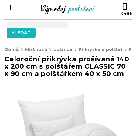
Přejít
NÁ
na
KO
obsah
HLEDAT
Domů
Místnosti
Ložnice
Přikrývka a polštář
Při
Celoroční přikrývka prošívaná 140
x 200 cm s polštářem CLASSIC 70
x 90 cm a polštářkem 40 x 50 cm