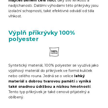
majiteli během celé noci
, díky své lehkosti a
nadýchanosti. Dalšími výhodami této přikrývky jsou
izolační schopnosti, také efektivně odvádí od těla
vlhkost.
Výplň přikrývky 100%
polyester
Syntetický materiál, 100% polyester se využívá jako
výplňový materiál do přikrývek ve formě kuliček
nebo celého rouna. Jedná se o velice
lehký
materiál s dobrou tvarovou pamětí
a
vyniká
také snadnou údržbou a nízkou hmotností
.
Tento typ přikrývek je také cenově přijatelný a
oblíbený.