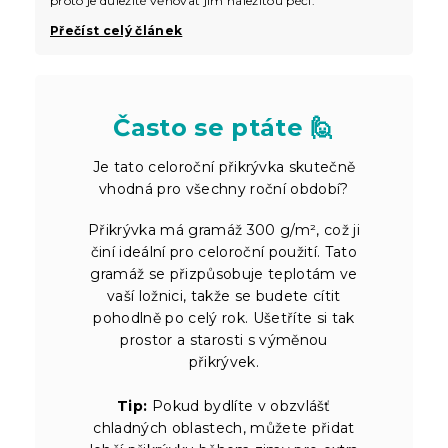
proto je důležité věnovat jim náležitou péči.
Přečíst celý článek
Často se ptáte 🙋
Je tato celoroční přikrývka skutečně
vhodná pro všechny roční období?
Přikrývka má gramáž 300 g/m², což ji
činí ideální pro celoroční použití. Tato
gramáž se přizpůsobuje teplotám ve
vaší ložnici, takže se budete cítit
pohodlně po celý rok. Ušetříte si tak
prostor a starosti s výměnou
přikrývek.
Tip:
Pokud bydlíte v obzvlášť
chladných oblastech, můžete přidat