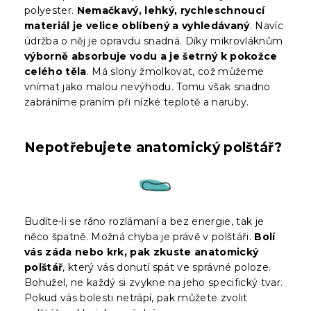
polyester.
Nemačkavý, lehký, rychleschnoucí
materiál je velice oblíbený a vyhledávaný
. Navíc
údržba o něj je opravdu snadná. Díky mikrovláknům
výborně absorbuje vodu a je šetrný k pokožce
celého těla
. Má slony žmolkovat, což můžeme
vnímat jako malou nevýhodu. Tomu však snadno
zabráníme praním při nízké teplotě a naruby.
Nepotřebujete anatomický polštář?
Budíte-li se ráno rozlámaní a bez energie, tak je
něco špatně. Možná chyba je právě v polštáři.
Bolí
vás záda nebo krk, pak zkuste anatomický
polštář
, který vás donutí spát ve správné poloze.
Bohužel, ne každý si zvykne na jeho specifický tvar.
Pokud vás bolesti netrápí, pak můžete zvolit