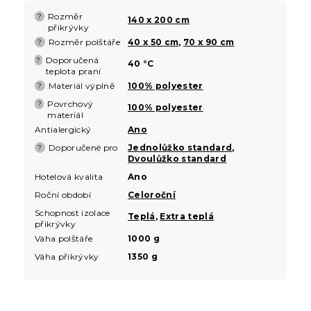
Rozměr
?
140 x 200 cm
přikrývky
Rozměr polštáře
40 x 50 cm
,
70 x 90 cm
?
Doporučená
?
40 °C
teplota praní
Materiál výplně
100% polyester
?
Povrchový
?
100% polyester
materiál
Antialergický
Ano
Doporučené pro
Jednolůžko standard
,
?
Dvoulůžko standard
Hotelová kvalita
Ano
Roční období
Celoroční
Schopnost izolace
Teplá
,
Extra teplá
přikrývky
Váha polštáře
1000 g
Váha přikrývky
1350 g