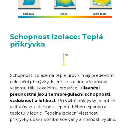
Schopnost izolace: Teplá
přikrývka
Schopnost izolace na teplé úrovni mají především
celoroční přikrývky, které se snadno přizpůsobí
vašemu tělu i okolnímu prostředí.
Hlavními
přednostmi jsou termoregulační schopnosti,
vzdušnost a lehkost
. Při volbě přikrývky je nutné
vzít v úvahu tělesnou teplotu během spánku a
teplotu v ložnici. Tepelně izolační vlastnosti
přikrývky udává kombinace váhy a nosnosti výplně.