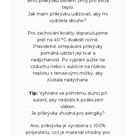
lehčí přikrývku během zimy pro extra
teplo.
Jak mám přikrývku udržovat, aby mi
vydržela dlouho?
Pro zachování kvality doporučujeme
prát na 40 °C dvakrát ročně.
Pravidelné otřepávání přikrývky
pomáhá udržet její tvar a
nadýchanost. Po vyprání sušte na
vzduchu nebo v sušičce na nízkou
teplotu s tenisovými míčky, aby
zůstala nadýchaná.
Tip:
Vyhněte se přímému slunci při
sušení, aby nedošlo k poškození
vláken.
Je přikrývka vhodná pro alergiky?
Ano, přikrývka je vyrobena z 100%
polyesteru, což je materiál vhodný pro