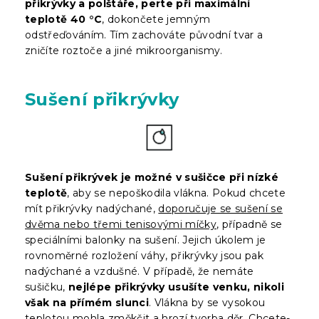
přikrývky a polštáře, perte při maximální
teplotě 40 °C
, dokončete jemným
odstřeďováním. Tím zachováte původní tvar a
zničíte roztoče a jiné mikroorganismy.
Sušení přikrývky
Sušení přikrývek je možné v sušičce při nízké
teplotě
, aby se nepoškodila vlákna. Pokud chcete
mít přikrývky nadýchané,
doporučuje se sušení se
dvěma nebo třemi tenisovými míčky
, případně se
speciálními balonky na sušení. Jejich úkolem je
rovnoměrné rozložení váhy, přikrývky jsou pak
nadýchané a vzdušné. V případě, že nemáte
sušičku,
nejlépe přikrývky usušíte venku, nikoli
však na přímém slunci
. Vlákna by se vysokou
teplotou mohla změkčit a hrozí tvorba děr. Chcete-