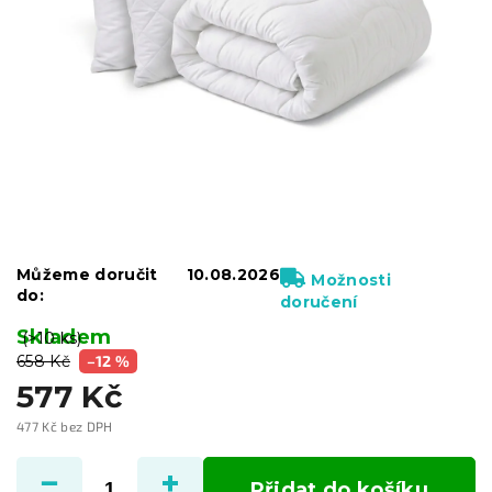
Můžeme doručit
10.08.2026
Možnosti
do:
doručení
Skladem
(>10 ks)
658 Kč
–12 %
577 Kč
477 Kč bez DPH
Měrná
cena:
Přidat do košíku