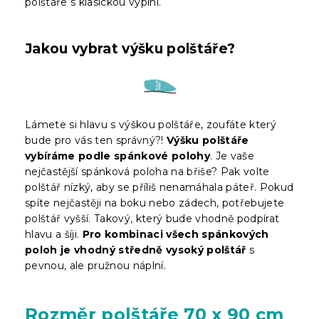
polštáře s klasickou výplní.
Jakou vybrat výšku polštáře?
Lámete si hlavu s výškou polštáře, zoufáte který
bude pro vás ten správný?!
Výšku polštáře
vybíráme podle spánkové polohy
. Je vaše
nejčastější spánková poloha na břiše? Pak volte
polštář nízký, aby se příliš nenamáhala páteř. Pokud
spíte nejčastěji na boku nebo zádech, potřebujete
polštář vyšší. Takový, který bude vhodně podpírat
hlavu a šíji.
Pro kombinaci všech spánkových
poloh je vhodný středně vysoký polštář
s
pevnou, ale pružnou náplní.
Rozměr polštáře 70 x 90 cm