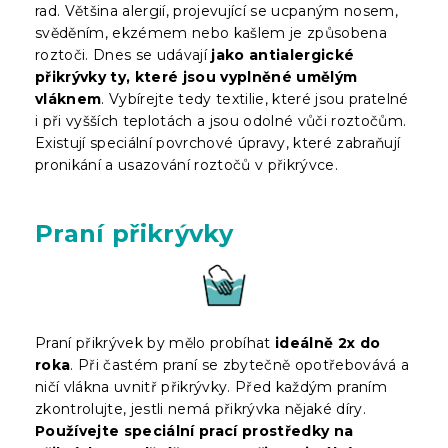
rad. Většina alergií, projevující se ucpaným nosem,
svěděním, ekzémem nebo kašlem je způsobena
roztoči. Dnes se udávají
jako antialergické
přikrývky ty, které jsou vyplněné umělým
vláknem
. Vybírejte tedy textilie, které jsou pratelné
i při vyšších teplotách a jsou odolné vůči roztočům.
Existují speciální povrchové úpravy, které zabraňují
pronikání a usazování roztočů v přikrývce.
Praní přikrývky
Praní přikrývek by mělo probíhat
ideálně 2x do
roka
. Při častém praní se zbytečně opotřebovává a
ničí vlákna uvnitř přikrývky. Před každým praním
zkontrolujte, jestli nemá přikrývka nějaké díry.
Používejte speciální prací prostředky na