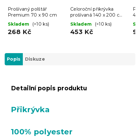
Prošívaný polštář
Celoroční přikrývka
Pol
Premium 70 x 90 cm
prošívaná 140 x 200 cm
40
s polštářem BASIC 70 x
Skladem
(>10 ks)
Skladem
(>10 ks)
Sk
90 cm
268 Kč
453 Kč
9
Popis
Diskuze
Detailní popis produktu
Přikrývka
100% polyester