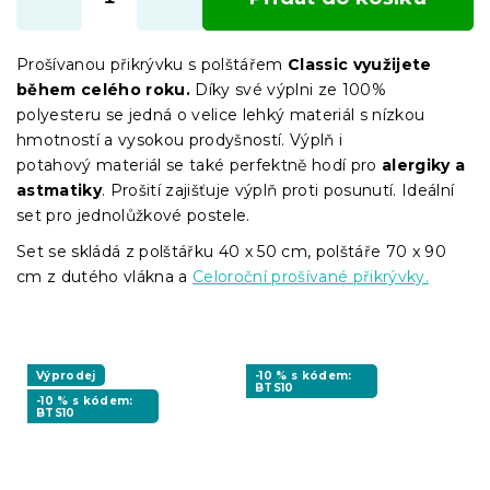
Prošívanou přikrývku s polštářem
Classic využijete
během celého roku.
Díky své výplni ze 100%
polyesteru se jedná o velice lehký materiál s nízkou
hmotností a vysokou prodyšností. Výplň i
potahový materiál se také perfektně hodí pro
alergiky a
astmatiky
. Prošití zajišťuje výplň proti posunutí. Ideální
set pro jednolůžkové postele.
Set se skládá z polštářku 40 x 50 cm, polštáře 70 x 90
cm z dutého vlákna a
Celoroční prošívané přikrývky.
Výprodej
-10 % s kódem:
BTS10
-10 % s kódem:
BTS10