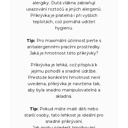
alergiky. Dutá vlákna zabraňují
usazování roztočů a jiných alergenů.
Přikrývka je pratelná i při vyšších
teplotách, což pomáhá udržet
hygienu.
Tip:
Pro maximální účinnost perte s
antialergenními pracími prostředky.
Jaká je hmotnost této přikrývky?
Přikrývka je lehká, což přispívá k
jejímu pohodlí a snadné údržbě.
Přestože konkrétní hmotnost není
uvedena, přikrývka je navržena tak,
aby byla snadno manipulovatelná a
skladná.
Tip:
Pokud máte malé děti nebo
starší osoby, tato lehkost je ideální pro
snadné přikrývání.
Jak mohu předejít žmolkování