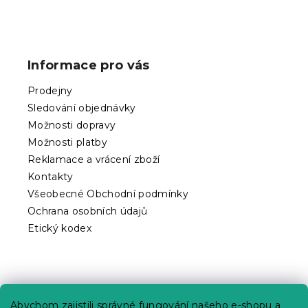
Z
á
p
Informace pro vás
a
t
Prodejny
í
Sledování objednávky
Možnosti dopravy
Možnosti platby
Reklamace a vrácení zboží
Kontakty
Všeobecné Obchodní podmínky
Ochrana osobních údajů
Etický kodex
Praktické informace
Abychom zajistili správné fungování našeho e-shopu a