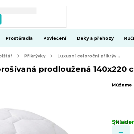
Prostěradla
Povlečení
Deky a přehozy
Ruč
olštář
Přikrývky
Luxusní celoroční přikrývka prošívaná prodloužená 140x220 cm
 prošívaná prodloužená 140x220 
Můžeme d
Sklad
(>10 ks)