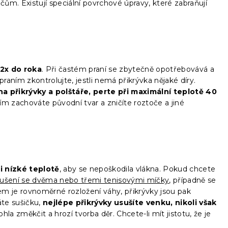
čům. Existují speciální povrchové úpravy, které zabraňují
 2x do roka
. Při častém praní se zbytečně opotřebovává a
praním zkontrolujte, jestli nemá přikrývka nějaké díry.
na přikrývky a polštáře, perte při maximální teplotě 40
 zachováte původní tvar a zničíte roztoče a jiné
i nízké teplotě
, aby se nepoškodila vlákna. Pokud chcete
sušení se dvěma nebo třemi tenisovými míčky
, případně se
lem je rovnoměrné rozložení váhy, přikrývky jsou pak
te sušičku,
nejlépe přikrývky usušíte venku, nikoli však
la změkčit a hrozí tvorba děr. Chcete-li mít jistotu, že je