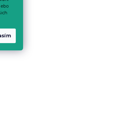
nebo
šich
asím