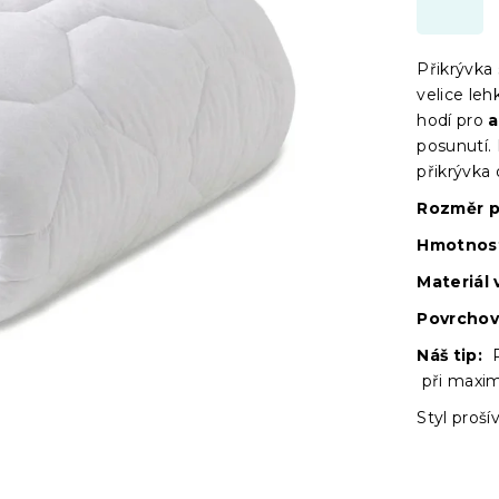
Přikrývka 
velice le
hodí pro
a
posunutí. 
přikrývka
Rozměr p
Hmotnost
Materiál 
Povrchov
Náš tip:
P
při maxim
Styl proší