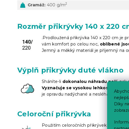
2
Gramáž:
400 g/m
Rozměr přikrývky 140 x 220 
.Prodloužená přikrývka 140 x 220 cm je 
vám komfort po celou noc,
oblíbené jso
Jemný a měkký materiál je příjemný na o
Výplň přikrývky duté vlákno
Sháníte-li
dokonalou náhradu peří
, pak
Vyznačuje se vysokou lehkostí
. Jedná 
Abycho
je opravdu nadýchané a nesléhavé.
Zaruč
nejlep
Díky n
zobraz
Celoroční přikrývka
Informa
Použitím celoročních přikrývek vám odpa
partner