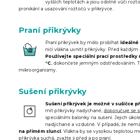
vyšších teplotách a jsou odolné vůči rozto
pronikání a usazování roztočů v přikrývce.
Praní přikrývky
Praní přikrývek by mělo probíhat
ideálně
ničí vlákna uvnitř přikrývky. Před každým 
Používejte speciální prací prostředky 
°C
, dokončete jemným odstřeďováním. Tím
mikroorganismy.
Sušení přikrývky
Sušení přikrývek je možné v sušičce př
mít přikrývky nadýchané,
doporučuje se 
speciálními balonky na sušení. Jejich úko
nadýchané a vzdušné. V případě, že nemá
na přímém slunci
. Vlákna by se vysokou teplotou moh
přikrývka suchá, zvažte ji před a po praní.