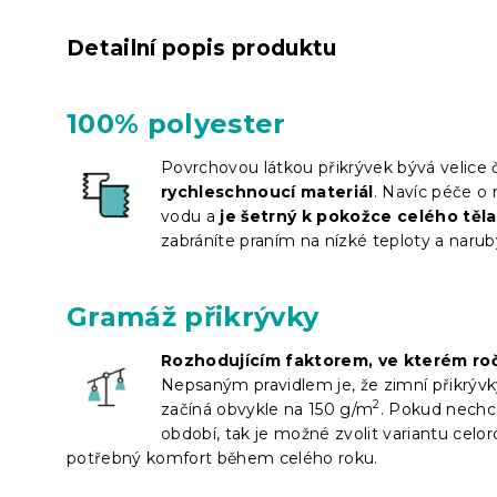
Detailní popis produktu
100% polyester
Povrchovou látkou přikrývek bývá velice 
rychleschnoucí materiál
. Navíc péče o 
vodu a
je šetrný k pokožce celého těla
zabráníte praním na nízké teploty a narub
Gramáž přikrývky
Rozhodujícím faktorem, ve kterém roč
Nepsaným pravidlem je, že zimní přikrývk
2
začíná obvykle na 150 g/m
. Pokud nechce
období, tak je možné zvolit variantu celoro
potřebný komfort během celého roku.