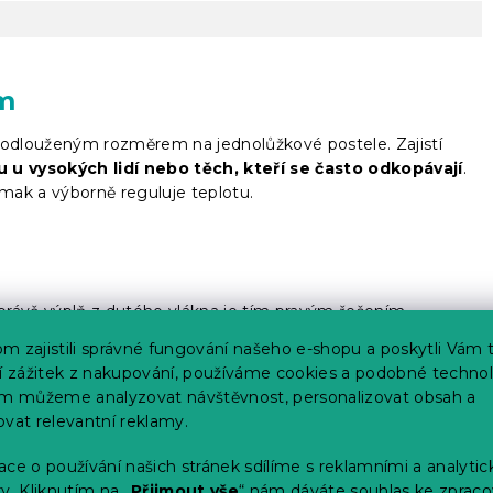
cm
prodlouženým rozměrem na jednolůžkové postele. Zajistí
u u vysokých lidí nebo těch, kteří se často odkopávají
.
mak a výborně reguluje teplotu.
 právě výplň z dutého vlákna je tím pravým řešením.
se vlastně o umělé vlákno, které má dutý vnitřek, díky tomu
m zajistili správné fungování našeho e-shopu a poskytli Vám 
í vám optimální tepelný komfort
a klidnou noc.
ší zážitek z nakupování, používáme cookies a podobné technol
im můžeme analyzovat návštěvnost, personalizovat obsah a
ovat relevantní reklamy.
ce o používání našich stránek sdílíme s reklamními a analyti
dá potřeba velkého úložného prostoru pro uchování zimních
y. Kliknutím na „
Přijmout vše
“ nám dáváte souhlas ke zpraco