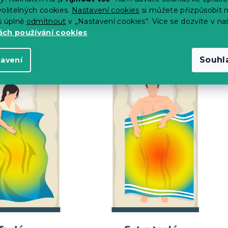
ím osoby v malých bytech. Gramáž celoročních přikrývek se
olitelných cookies.
Nastavení cookies
si můžete přizpůsobit 
 hodnota je slabší a vhodná pro záhřevné osoby, naopak
s úplně
odmítnout
v „Nastavení cookies“. Více se dozvíte v na
 přikrývek se přizpůsobí vašemu tělu a reguluje
ch používání cookies
Souhl
tavení