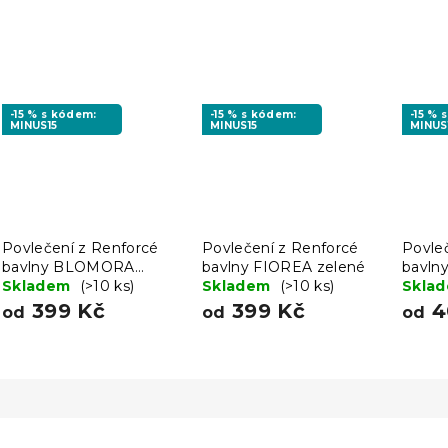
-15 % s kódem:
-15 % s kódem:
-15 % 
MINUS15
MINUS15
MINUS
Povlečení z Renforcé
Povlečení z Renforcé
Povle
bavlny BLOMORA
bavlny FIOREA zelené
bavl
zelené
Skladem
(>10 ks)
Skladem
(>10 ks)
černé
Skla
399 Kč
399 Kč
4
od
od
od