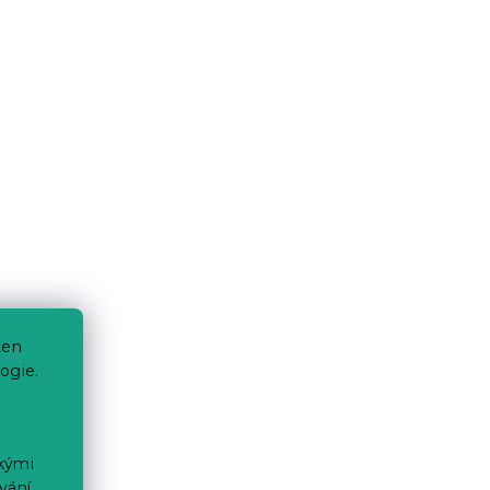
ten
ogie.
ckými
vání