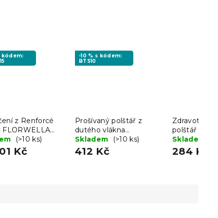
s kódem:
-10 % s kódem:
15
BTS10
čení z Renforcé
Prošívaný polštář z
Zdravotní ku
ny FLORWELLA
dutého vlákna
polštář KOM
dem
(>10 ks)
BELVEDERE 70x90 cm,
Skladem
(>10 ks)
ZIPEM 70 x
Skladem
(>
bílý
01 Kč
412 Kč
284 Kč