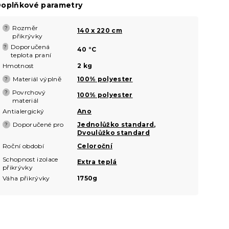
oplňkové parametry
Rozměr
?
140 x 220 cm
přikrývky
Doporučená
?
40 °C
teplota praní
Hmotnost
2 kg
Materiál výplně
100% polyester
?
Povrchový
?
100% polyester
materiál
Antialergický
Ano
Doporučené pro
Jednolůžko standard
,
?
Dvoulůžko standard
Roční období
Celoroční
Schopnost izolace
Extra teplá
přikrývky
Váha přikrývky
1750g