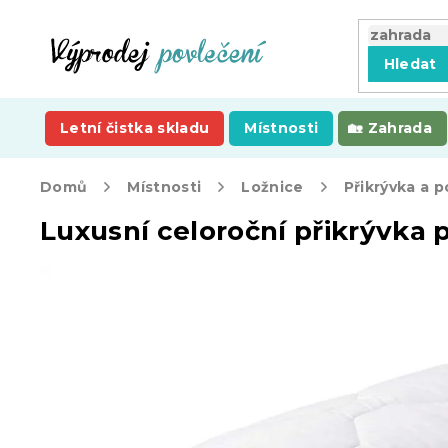
Přejít
na
obsah
Hledat
Letní čistka skladu
Místnosti
Zahrada
Domů
Místnosti
Ložnice
Přikrývka a p
Luxusní celoroční přikrývka