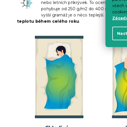
nebo letních přikrývek. To ocení předevš
všech v
pohybuje od 250 g/m2 do 400 g/m2. Nižší
cookie
vyšší gramáž je o něco teplejší.
Tento typ
Zásadá
teplotu během celého roku
.
Nas