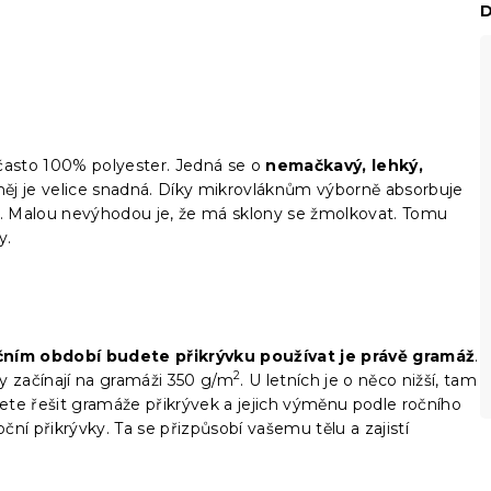
D
často 100% polyester. Jedná se o
nemačkavý, lehký,
něj je velice snadná. Díky mikrovláknům výborně absorbuje
. Malou nevýhodou je, že má sklony se žmolkovat. Tomu
y.
ním období budete přikrývku používat je právě gramáž
.
2
y začínají na gramáži 350 g/m
. U letních je o něco nižší, tam
te řešit gramáže přikrývek a jejich výměnu podle ročního
ční přikrývky. Ta se přizpůsobí vašemu tělu a zajistí