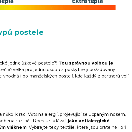
ypů postele
asické jednolůžkové postele?!
Tou správnou volbou je
tatečně velká pro jednu osobu a poskytne ji požadovaný
je vhodná i do manželských postelí, kde každý z partnerů volí
na několik rad. Většina alergií, projevující se ucpaným nosem,
bena roztoči. Dnes se udávají
jako antialergické
lým vláknem
. Vybírejte tedy textilie, které jsou pratelné i při