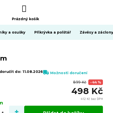
Prázdný košík
NÁKUPNÍ
KOŠÍK
níky a osušky
Přikrývka a polštář
Závěsy a záclon
cm
oručit do:
11.08.2026
Možnosti doručení
899 Kč
–44 %
498 Kč
412 Kč bez DPH
em
Měrn
cena: