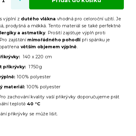
Přidat do košíku
s výplní z
dutého vlákna
vhodná pro celoroční užití. Je
hká, prodyšná a měkká. Tento materiál se také perfektně
lergiky a astmatiky
. Prošití zajišťuje výplň proti
Pro zajištění
mimořádného pohodlí
při spánku je
 opatřena
větším objemem výplně
.
řikrývky:
140 x 220 cm
 přikrývky:
1750g
výplně:
100% polyester
ý materiál:
100% polyester
ro zachování kvality vaší přikrývky doporučujeme prát
ální teplotě
40 °C
vání přikrývky se může lišit.