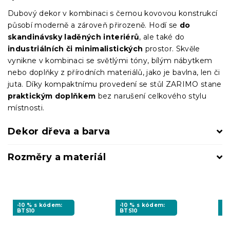
Dubový dekor v kombinaci s černou kovovou konstrukcí
působí moderně a zároveň přirozeně. Hodí se
do
skandinávsky laděných interiérů
, ale také do
industriálních či minimalistických
prostor. Skvěle
vynikne v kombinaci se světlými tóny, bílým nábytkem
nebo doplňky z přírodních materiálů, jako je bavlna, len či
juta. Díky kompaktnímu provedení se stůl ZARIMO stane
praktickým doplňkem
bez narušení celkového stylu
místnosti.
Dekor dřeva a barva
Rozměry a materiál
-10 % s kódem:
-10 % s kódem:
-1
BTS10
BTS10
BT