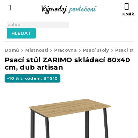
Přejít
NÁ
na
KO
obsah
HLEDAT
Domů
Místnosti
Pracovna
Psací stoly
Psací stůl ZARIMO skládací 80x40
cm, dub artisan
-10 % s kódem: BTS10