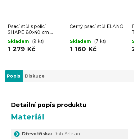
Psací stůl s policí
Černý psací stůl ELANO
Roh
SHAPE 80x40 cm,
TA
černý
14
Skladem
(9 ks)
Skladem
(7 ks)
Sk
1 279 Kč
1 160 Kč
2
Popis
Diskuze
Detailní popis produktu
Materiál
Dřevotříska:
Dub Artisan