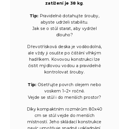
zatížení je 38 kg
.
Tip:
Pravidelně dotahujte šrouby,
abyste udrželi stabilitu.
Jak se o stůl starat, aby vydržel
dlouho?
Dřevotřísková deska je voděodolná,
ale vždy ji osušte po čištění vlhkým
hadříkem. Kovovou konstrukci lze
čistit mýdlovou vodou a pravidelně
kontrolovat šrouby.
Tip:
Ošetřujte povrch olejem nebo
voskem 1–2× ročně.
Vejde se stůl i do menších prostor?
Díky kompaktním rozměrům 80x40
cm se stůl vejde do menších
místností. Jeho skládací konstrukce
navíc umožňuje snadné uskladnění,