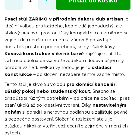
Přidat do košíku
Psací stůl ZARIMO v přírodním dekoru dub artisan
je
ideální volbou pro každého, kdo hledá jednoduchý, ale
stylový pracovní prostor. Díky kompaktním rozměrům se
vejde i do menšího interiéru a zároveň poskytuje
dostatek prostoru pro notebook, knihy i šálek kávy.
Kovová konstrukce v černé barvě
zajišťuje stabilitu,
zatímco odolná deska v dřevodekoru dodává příjemný
přírodní vzhled. Velkou výhodou je jeho
skládací
konstrukce
– po složení nezabere téměř žádné místo.
Tento stůl je skvělou volbou
pro domácí kancelář,
dětský pokoj nebo studentský kout
. Snadno se
přizpůsobí různým potřebám – od práce na počítači, přes
psaní úkolů až po kreativní tvoření. Díky
nastavitelným
nohám
si poradí i s nerovnou podlahou a zajišťuje pevné
a bezpečné postavení. Složení a rozložení stolu je
otázkou několika vteřin, což oceníte zejména v menších
bytech.