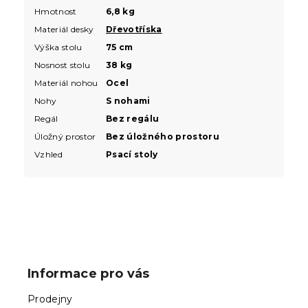
Hmotnost
6,8 kg
Materiál desky
Dřevotříska
Výška stolu
75 cm
Nosnost stolu
38 kg
Materiál nohou
Ocel
Nohy
S nohami
Regál
Bez regálu
Úložný prostor
Bez úložného prostoru
Vzhled
Psací stoly
Z
á
p
Informace pro vás
a
t
Prodejny