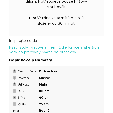
dílům. Potřebujete pouze křížový
šroubovák.
Tip:
Většina zákazníků má stůl
složený do 30 minut.
Inspirujte se dál
Psací stoly
Pracovna
Herní židle
Kancelářské židle
Sety do pracovny
Světla do pracovny
Doplňkové parametry
Dekor dřeva
Dub artisan
?
Povrch
Matný
?
Velikost
Malá
?
Délka
80 cm
?
Šířka
40 cm
?
Výška
75 cm
?
Tvar
Rovný