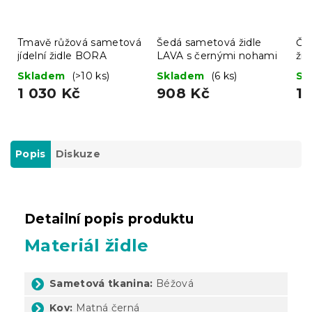
Tmavě růžová sametová
Šedá sametová židle
Čer
jídelní židle BORA
LAVA s černými nohami
ži
Skladem
(>10 ks)
Skladem
(6 ks)
Sk
1 030 Kč
908 Kč
1 
Popis
Diskuze
Detailní popis produktu
Materiál židle
Sametová tkanina:
Béžová
Kov:
Matná černá