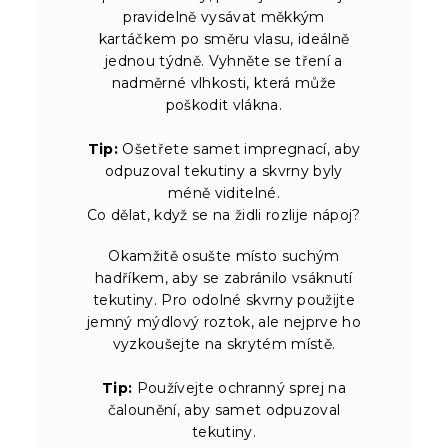
pravidelně vysávat měkkým
kartáčkem po směru vlasu, ideálně
jednou týdně. Vyhněte se tření a
nadměrné vlhkosti, která může
poškodit vlákna.
Tip:
Ošetřete samet impregnací, aby
odpuzoval tekutiny a skvrny byly
méně viditelné.
Co dělat, když se na židli rozlije nápoj?
Okamžitě osušte místo suchým
hadříkem, aby se zabránilo vsáknutí
tekutiny. Pro odolné skvrny použijte
jemný mýdlový roztok, ale nejprve ho
vyzkoušejte na skrytém místě.
Tip:
Používejte ochranný sprej na
čalounění, aby samet odpuzoval
tekutiny.