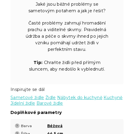
Jaké jsou běžné problémy se
sametovým potahem a jak je řešit?
Časté problémy zahrnují hromadění
prachu a viditelné skvrny. Pravidelná
údržba a péče o skvrny ihned po jejich
vzniku pomáhají udržet židli v
perfektním stavu.
Tip:
Chraňte židli před přímým
sluncem, aby nedošlo k vyblednutí.
Inspirujte se dál
Sametové židle
Židle
Nábytek do kuchyně
Kuchyně
Jídelní židle
Barové židle
Doplňkové parametry
Barva
Béžová
?
Šířka
44,5 cm
?