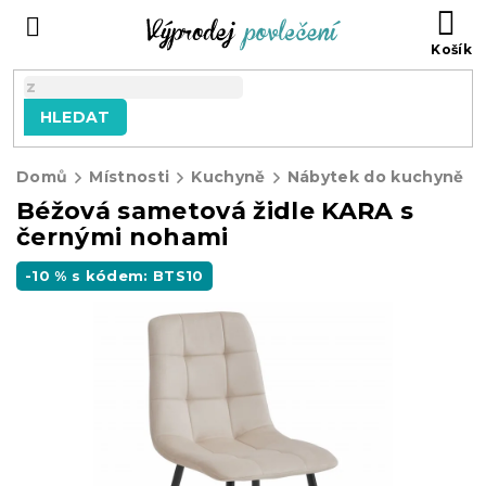
Přejít
NÁ
na
KO
obsah
HLEDAT
Domů
Místnosti
Kuchyně
Nábytek do kuchyně
Béžová sametová židle KARA s
černými nohami
-10 % s kódem: BTS10