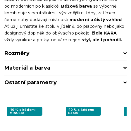
od moderních po klasické.
Béžová barva
se výborně
kombinuje s neutrálními i výraznějšími tóny, zatímco
černé nohy dodávají místnosti
moderní a čistý vzhled
.
Ať už ji umístíte ke stolu v jídelně, do pracovny nebo jako
designový doplněk do obývacího pokoje,
židle KARA
vždy vynikne a poskytne vám nejen
styl, ale i pohodlí.
Rozměry
Materiál a barva
Ostatní parametry
-10 % s kódem:
-10 % s kódem:
-1
MINUS10
BTS10
BT