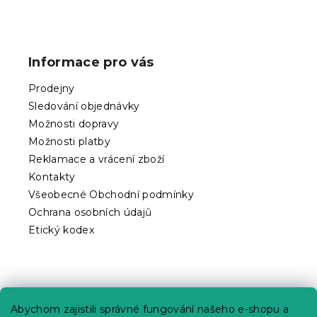
Z
á
p
Informace pro vás
a
t
Prodejny
í
Sledování objednávky
Možnosti dopravy
Možnosti platby
Reklamace a vrácení zboží
Kontakty
Všeobecné Obchodní podmínky
Ochrana osobních údajů
Etický kodex
Praktické informace
Abychom zajistili správné fungování našeho e-shopu a