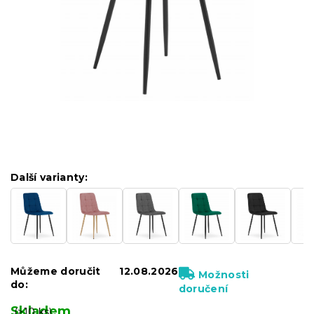
Další varianty:
Můžeme doručit
12.08.2026
Možnosti
do:
doručení
Skladem
(>10 ks)