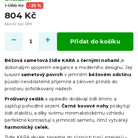
1 086 Kč
–25 %
804 Kč
664 Kč bez DPH
Měrná
cena:
Přidat do košíku
Béžová sametová židle KARA s černými nohami
je
dokonalým spojením elegance a moderního designu. Její
luxusní
sametový povrch
v jemném
béžovém odstínu
působí neodolatelně příjemně a zároveň přináší do
prostoru sofistikovaný nádech.
Prošívaný sedák
a opěradlo dodávají židli šmrnc a
zajišťují pohodlné sezení.
Černé kovové nohy
poskytují
židli stabilitu, a díky svému minimalistickému vzhledu
perfektně kontrastují s jemností sametu, čímž vytvářejí
harmonický celek.
Židle KARA skvěle zapadne do různých typů interiérů –