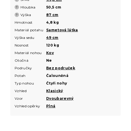
Hloubka
50,5 cm
?
Výška
87 cm
?
Hmotnost
4,8 kg
Materiál potahu
Sametová látka
Výška sedu
49 cm
Nosnost
120 kg
Materiál nohou
Kov
Otočná
Ne
Područky
Bez područek
Potah
Čalouněná
Typ nohou
Čtyři nohy
Vzhled
Klasický
Vzor
Dvoubarevný
Vzhled opěrky
Plná