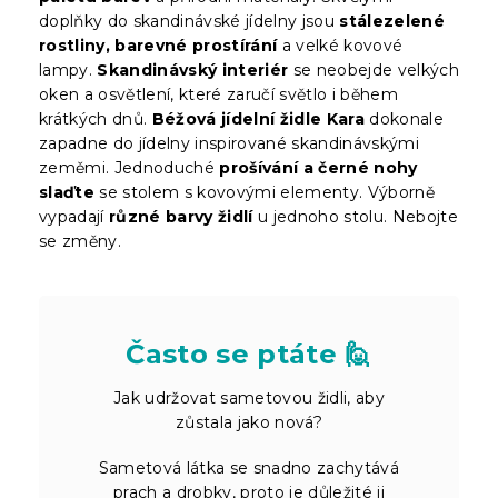
doplňky do skandinávské jídelny jsou
stálezelené
rostliny, barevné prostírání
a velké kovové
lampy.
Skandinávský interiér
se neobejde velkých
oken a osvětlení, které zaručí světlo i během
krátkých dnů.
Béžová jídelní židle Kara
dokonale
zapadne do jídelny inspirované skandinávskými
zeměmi. Jednoduché
prošívání a černé nohy
slaďte
se stolem s kovovými elementy. Výborně
vypadají
různé barvy židlí
u jednoho stolu. Nebojte
se změny.
Často se ptáte 🙋
Jak udržovat sametovou židli, aby
zůstala jako nová?
Sametová látka se snadno zachytává
prach a drobky, proto je důležité ji