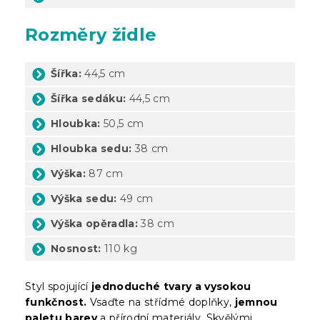
Rozměry židle
Šířka:
44,5 cm
Šířka sedáku:
44,5 cm
Hloubka:
50,5 cm
Hloubka sedu:
38 cm
Výška:
87 cm
Výška sedu:
49 cm
Výška opěradla:
38 cm
Nosnost:
110 kg
Styl spojující
jednoduché tvary a vysokou
funkčnost.
Vsaďte na střídmé doplňky,
jemnou
paletu barev
a přírodní materiály. Skvělými