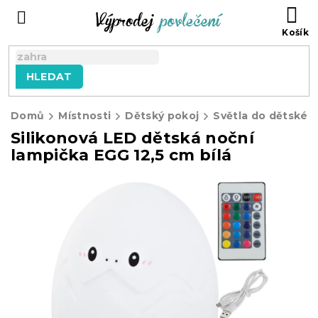
Přejít
NÁ
na
KO
obsah
HLEDAT
Domů
Místnosti
Dětský pokoj
Světla do dětskéh
Silikonová LED dětská noční
lampička EGG 12,5 cm bílá