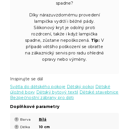
spadne?
Díky nárazuvzdornému provedení
lampička vydrží i běžné pády.
Silikonový kryt je odolný proti
rozdrcení, takže i když lampička
spadne, zůstane nepoškozená.
Tip:
V
případě většího poškození se obraťte
na zákaznický servis pro radu ohledně
opravy nebo výměny.
Inspirujte se dál
Světla do dětského pokoje
Dětský pokoj
Dětské
úložné boxy
Dětský bytový textil
Dětské stavebnice
Bezpečnostní zábrany pro děti
Doplňkové parametry
Barva
Bílá
?
Délka
10 cm
?