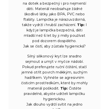
na dotek a bezpečný i pro nejmenší
děti. Materiál neobsahuje žádné
škodlivé látky jako BPA, PVC nebo
ftaláty. Lampička je nárazuvzdorná,
takže vydrží i hrubší zacházení.
Tip:
I
když je lampička bezpečná, děti
mladší než 6 let by ji měly používat
pod dozorem dospělého.
Jak se čistí, aby zůstala hygienická?
Silný silikonový kryt lze snadno
sejmout a umýt v myčce nádobí.
Pokud preferujete ruční čištění, stačí
jemně otřít povrch měkkým, suchým
hadříkem. Vyhněte se agresivním
čisticím prostředkům, které by mohly
materiál poškodit.
Tip:
Čistěte
pravidelně, abyste udrželi lampičku
hygienickou.
Jak dlouho vydrží svítit na jedno