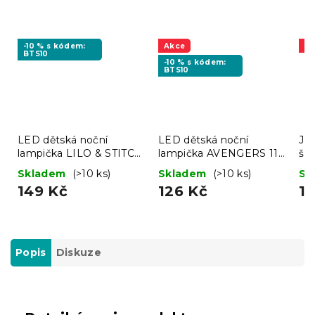
-10 % s kódem:
Akce
A
BTS10
-10 % s kódem:
BTS10
LED dětská noční
LED dětská noční
Jer
lampička LILO & STITCH
lampička AVENGERS 11
še
11 cm růžová
cm modrá
Skladem
(>10 ks)
Skladem
(>10 ks)
Sk
149 Kč
126 Kč
11
Popis
Diskuze