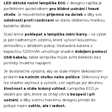
LED dětská noční lampička EGG
v designu vajíčka je
perfektním společníkem
pro klidné usínání i hravé
chvíle
. Je neuvěřitelně
příjemná na dotek
a díky své
odolnosti proti rozdrcení
se stane oblíbenou hračkou
každého dítěte.
Stačí lehce
poklepat a lampička mění barvy
– na výběr
je pět nádherných odstínů, které vytvoří kouzelnou
atmosféru v dětském pokoji. Vestavěná baterie s
kapacitou 1200mAh umožňuje snadné
dobíjení pomocí
USB kabelu,
takže lampička může svítit kdekoliv bez
potřeby trvalého napájení.
Je dostatečně výrazná, aby se stala milým dekoračním
prvkem
na nočním stolku nebo poličce
. Silikonový kryt
lze snadno sejmout a vyčistit, což zajišťuje její dlouhou
životnost a stále krásný vzhled.
Lampička EGG je
ideální pro děti, které se chtějí cítit
v bezpečí i při
usínání
, a díky svému hravému designu přináší do
pokoje nejen
světlo, ale i radost.