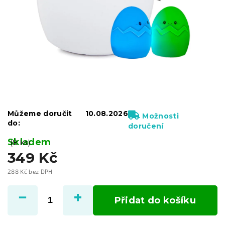
Můžeme doručit
10.08.2026
Možnosti
do:
doručení
Skladem
(8 ks)
349 Kč
288 Kč bez DPH
Měrná
cena:
Přidat do košíku