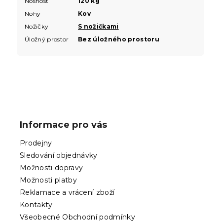
Nosnost
120 kg
Nohy
Kov
Nožičky
S nožičkami
Úložný prostor
Bez úložného prostoru
Z
á
p
Informace pro vás
a
t
Prodejny
í
Sledování objednávky
Možnosti dopravy
Možnosti platby
Reklamace a vrácení zboží
Kontakty
Všeobecné Obchodní podmínky