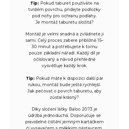
Tip:
Pokud taburet používáte na
tvrdém povrchu, přidejte podložky
pod nohy pro ochranu podlahy.
Je montáž taburetu složitá?
Montáž je velmi snadná a zvládnete ji
sami. Celý proces zabere přibližně 15–
30 minut a potřebujete k tomu
pouze základní nářadí. Každý díl je
očíslovaný a návod přehledně
vysvětluje každý krok.
Tip:
Pokud máte k dispozici další pár
rukou, montáž bude ještě rychlejší.
Jak pečovat o povrch taburetu, aby
zůstal krásný?
Díky složení látky Baloo 2073 je
údržba jednoduchá. Doporučuje se
pravidelné čištění jemným kartáčkem
či vysavačem s měkkým nástavcem.