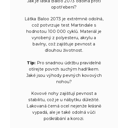
Jak je látka Baloo 2073 odolná proti
opotřebení?
Látka Baloo 2073 je extrémně odolná,
což potvrzuje test Martindale s
hodnotou 100 000 cyklů. Materiál je
vyrobený z polyesteru, akrylu a
bavlny, což zajišťuje pevnost a
dlouhou životnost.
Tip:
Pro snadnou údržbu pravidelně
otírejte povrch suchým hadříkem.
Jaké jsou výhody pevných kovových
nohou?
Kovové nohy zajišťují pevnost a
stabilitu, což je u nábytku důležité.
Lakovaná černá ocel nejenže krásně
vypadá, ale je také odolná vůči
poškrábání a korozi.