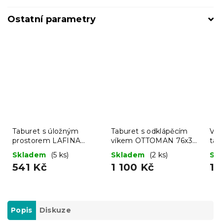
Ostatní parametry
Taburet s úložným
Taburet s odklápěcím
Ví
prostorem LAFINA
víkem OTTOMAN 76x38
ta
38x38 cm, šedý
cm, tmavě šedý
Skladem
(5 ks)
Skladem
(2 ks)
Sk
541 Kč
1 100 Kč
1 
Popis
Diskuze