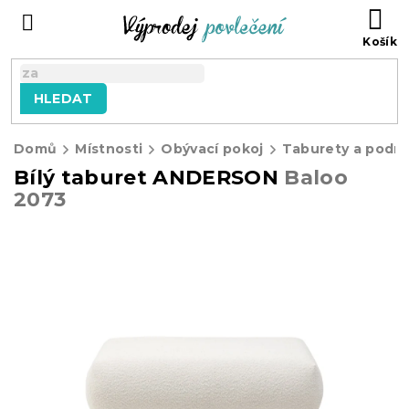
Přejít
NÁ
na
KO
obsah
HLEDAT
Domů
Místnosti
Obývací pokoj
Taburety a podn
Bílý taburet ANDERSON
Baloo
2073