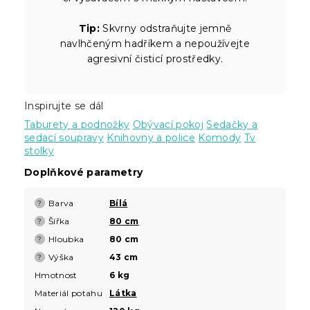
Tip:
Skvrny odstraňujte jemně
navlhčeným hadříkem a nepoužívejte
agresivní čisticí prostředky.
Inspirujte se dál
Taburety a podnožky
Obývací pokoj
Sedačky a
sedací soupravy
Knihovny a police
Komody
Tv
stolky
Doplňkové parametry
Barva
Bílá
?
Šířka
80 cm
?
Hloubka
80 cm
?
Výška
43 cm
?
Hmotnost
6 kg
Materiál potahu
Látka