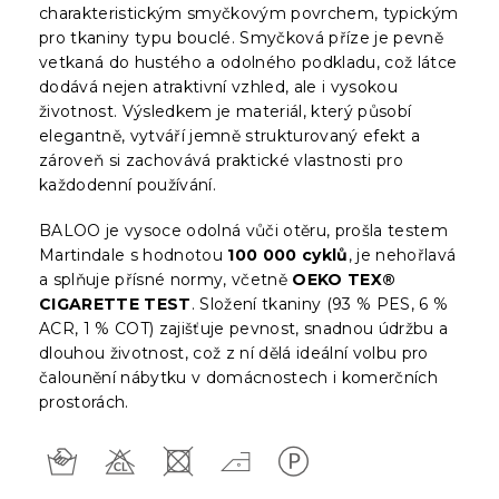
charakteristickým smyčkovým povrchem, typickým
pro tkaniny typu bouclé. Smyčková příze je pevně
vetkaná do hustého a odolného podkladu, což látce
dodává nejen atraktivní vzhled, ale i vysokou
životnost. Výsledkem je materiál, který působí
elegantně, vytváří jemně strukturovaný efekt a
zároveň si zachovává praktické vlastnosti pro
každodenní používání.
BALOO je vysoce odolná vůči otěru, prošla testem
Martindale s hodnotou
100 000 cyklů
, je nehořlavá
a splňuje přísné normy, včetně
OEKO TEX®
CIGARETTE TEST
. Složení tkaniny (93 % PES, 6 %
ACR, 1 % COT) zajišťuje pevnost, snadnou údržbu a
dlouhou životnost, což z ní dělá ideální volbu pro
čalounění nábytku v domácnostech i komerčních
prostorách.