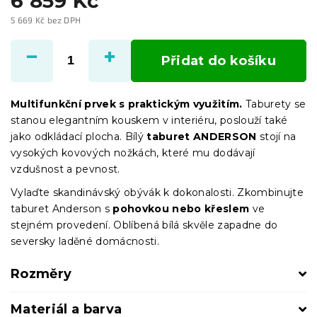
6 859 Kč
5 669 Kč bez DPH
Měrná
cena:
Přidat do košíku
Multifunkční prvek s praktickým využitím.
Taburety se
stanou elegantním kouskem v interiéru, poslouží také
jako odkládací plocha. Bílý
taburet ANDERSON
stojí na
vysokých kovových nožkách, které mu dodávají
vzdušnost a pevnost.
Vylaďte skandinávský obývák k dokonalosti. Zkombinujte
taburet Anderson s
pohovkou nebo křeslem
ve
stejném provedení. Oblíbená bílá skvěle zapadne do
seversky laděné domácnosti.
Rozměry
Materiál a barva