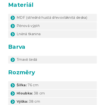
Materiál
MDF (středně hustá dřevovláknitá deska)
Pěnová výplň
Lněná tkanina
Barva
Tmavě šedá
Rozměry
Šířka:
76 cm
Hloubka:
38 cm
Výška:
38 cm