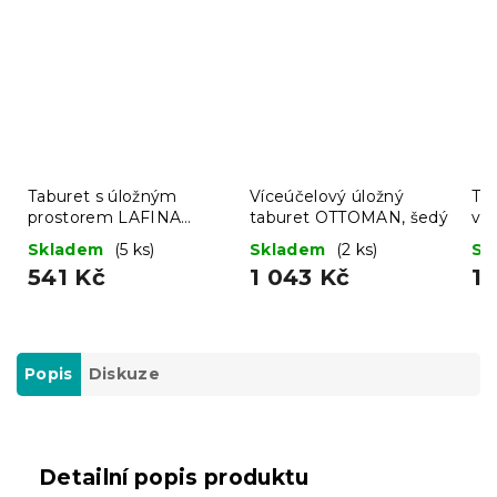
Taburet s úložným
Víceúčelový úložný
Ta
prostorem LAFINA
taburet OTTOMAN, šedý
ví
38x38 cm, šedý
11
Skladem
(5 ks)
Skladem
(2 ks)
Sk
541 Kč
1 043 Kč
1 
Popis
Diskuze
Detailní popis produktu