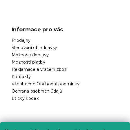
Z
á
p
Informace pro vás
a
t
Prodejny
í
Sledování objednávky
Možnosti dopravy
Možnosti platby
Reklamace a vrácení zboží
Kontakty
Všeobecné Obchodní podmínky
Ochrana osobních údajů
Etický kodex
Praktické informace