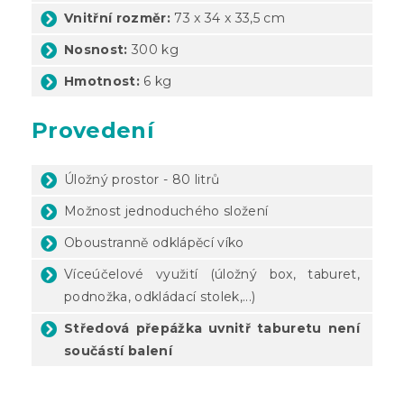
Vnitřní rozměr:
73 x 34 x 33,5 cm
Nosnost:
300 kg
Hmotnost:
6 kg
Provedení
Úložný prostor - 80 litrů
Možnost jednoduchého složení
Oboustranně odklápěcí víko
Víceúčelové využití (úložný box, taburet,
podnožka, odkládací stolek,...)
Středová přepážka uvnitř taburetu není
součástí balení