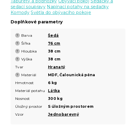
Taburety a podnožky
Obývací pokoj
Sedačky a
sedací soupravy
Napínací potahy na sedačky
Komody
Světla do obývacího pokoje
Doplňkové parametry
Barva
Šedá
?
Šířka
76 cm
?
Hloubka
38 cm
?
Výška
38 cm
?
Tvar
Hranatý
Materiál
MDF, Čalounická pěna
?
Hmotnost
6 kg
Materiál potahu
Látka
Nosnost
300 kg
Úložný prostor
S úložným prostorem
Vzor
Jednobarevný