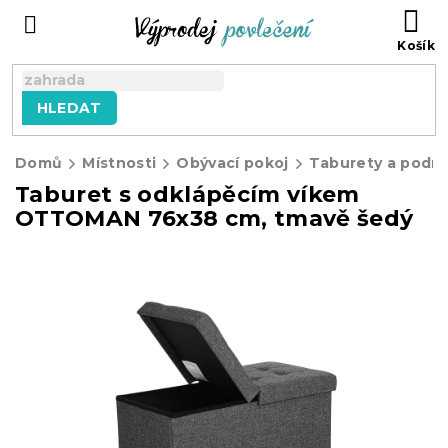
Přejít
NÁ
na
KO
obsah
HLEDAT
Domů
Místnosti
Obývací pokoj
Taburety a podn
Taburet s odklápěcím víkem
OTTOMAN 76x38 cm, tmavě šedý