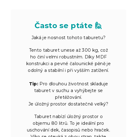
Často se ptáte 🙋
Jaká je nosnost tohoto taburetu?
Tento taburet unese až 300 kg, což
ho činí velmi robustním. Díky MDF
konstrukci a pevné čalounické pěně je
odolný a stabilní i při vyšším zatížení.
Tip:
Pro dlouhou životnost skladuje
taburet v suchu a vyhýbejte se
přetěžování.
Je úložný prostor dostatečně velký?
Taburet nabízí úložný prostor o
objemu 80 litrů. To je ideální pro
uschování dek, časopisů nebo hraček.
Víko se otevírá z obou stran, takže