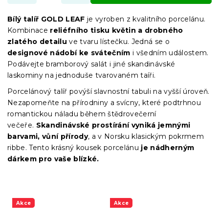
Bílý talíř GOLD LEAF
je vyroben z kvalitního porcelánu.
Kombinace
reliéfního tisku květin a drobného
zlatého detailu
ve tvaru lístečku.
Jedná se o
d
esignové nádobí ke svátečním
i všedním událostem.
Podávejte bramborový salát i jiné skandinávské
laskominy na jednoduše tvarovaném taíři.
Porcelánový talíř povýší slavnostní tabuli na vyšší úroveň.
Nezapomeňte na přírodniny a svícny, které podtrhnou
romantickou náladu během štědrovečerní
večeře.
Skandinávské prostírání vyniká jemnými
barvami, vůní přírody
, a v Norsku klasickým pokrmem
ribbe. Tento krásný kousek porcelánu
je nádherným
dárkem pro vaše blízké.
Akce
Akce