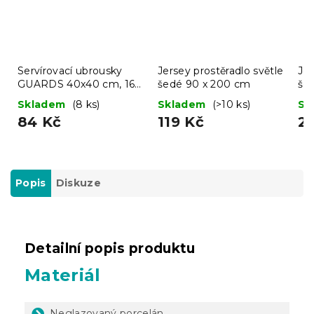
Servírovací ubrousky
Jersey prostěradlo světle
Jer
GUARDS 40x40 cm, 16
šedé 90 x 200 cm
še
ks
Skladem
(8 ks)
Skladem
(>10 ks)
Sk
84 Kč
119 Kč
2
Popis
Diskuze
Detailní popis produktu
Materiál
Neglazovaný porcelán