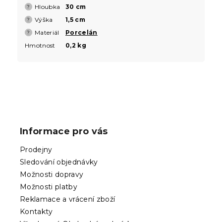
Hloubka
30 cm
?
Výška
1,5 cm
?
Materiál
Porcelán
?
Hmotnost
0,2 kg
Z
á
p
Informace pro vás
a
t
Prodejny
í
Sledování objednávky
Možnosti dopravy
Možnosti platby
Reklamace a vrácení zboží
Kontakty