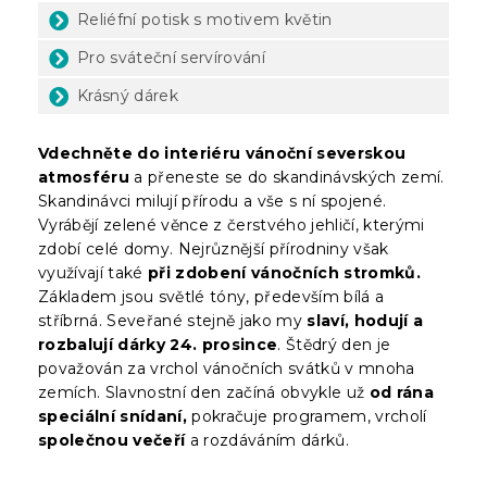
Reliéfní potisk s motivem květin
Pro sváteční servírování
Krásný dárek
Vdechněte do interiéru vánoční severskou
atmosféru
a přeneste se do skandinávských zemí.
Skandinávci milují přírodu a vše s ní spojené.
Vyrábějí zelené věnce z čerstvého jehličí, kterými
zdobí celé domy. Nejrůznější přírodniny však
využívají také
při zdobení vánočních stromků.
Základem jsou světlé tóny, především bílá a
stříbrná. Seveřané stejně jako my
slaví, hodují a
rozbalují dárky 24. prosince
. Štědrý den je
považován za vrchol vánočních svátků v mnoha
zemích. Slavnostní den začíná obvykle už
od rána
speciální snídaní,
pokračuje programem, vrcholí
společnou večeří
a rozdáváním dárků.