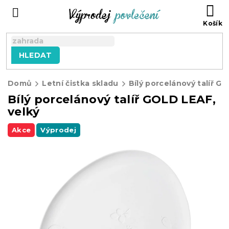
Přejít
NÁ
na
KO
obsah
HLEDAT
Domů
Letní čistka skladu
Bílý porcelánový talíř GOLD LEAF,
velký
Akce
Výprodej