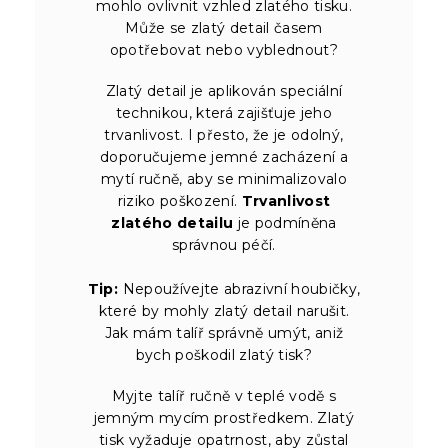
mohlo ovlivnit vzhled zlatého tisku.
Může se zlatý detail časem
opotřebovat nebo vyblednout?
Zlatý detail je aplikován speciální
technikou, která zajišťuje jeho
trvanlivost. I přesto, že je odolný,
doporučujeme jemné zacházení a
mytí ručně, aby se minimalizovalo
riziko poškození.
Trvanlivost
zlatého detailu
je podmíněna
správnou péčí.
Tip:
Nepoužívejte abrazivní houbičky,
které by mohly zlatý detail narušit.
Jak mám talíř správně umýt, aniž
bych poškodil zlatý tisk?
Myjte talíř ručně v teplé vodě s
jemným mycím prostředkem. Zlatý
tisk vyžaduje opatrnost, aby zůstal