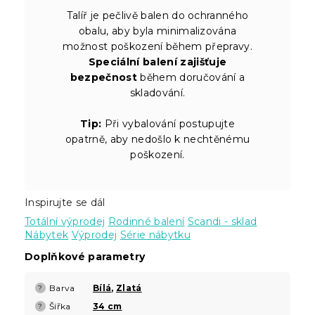
Talíř je pečlivě balen do ochranného
obalu, aby byla minimalizována
možnost poškození během přepravy.
Speciální balení zajišťuje
bezpečnost
během doručování a
skladování.
Tip:
Při vybalování postupujte
opatrně, aby nedošlo k nechtěnému
poškození.
Inspirujte se dál
Totální výprodej
Rodinné balení
Scandi - sklad
Nábytek
Výprodej
Série nábytku
Doplňkové parametry
Barva
Bílá
,
Zlatá
?
Šířka
34 cm
?