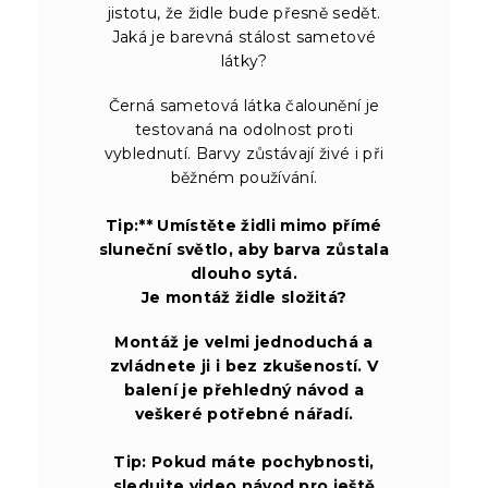
jistotu, že židle bude přesně sedět.
Jaká je barevná stálost sametové
látky?
Černá sametová látka čalounění je
testovaná na odolnost proti
vyblednutí. Barvy zůstávají živé i při
běžném používání.
Tip:** Umístěte židli mimo přímé
sluneční světlo, aby barva zůstala
dlouho sytá.
Je montáž židle složitá?
Montáž je velmi jednoduchá a
zvládnete ji i bez zkušeností. V
balení je přehledný návod a
veškeré potřebné nářadí.
Tip:
Pokud máte pochybnosti,
sledujte video návod pro ještě