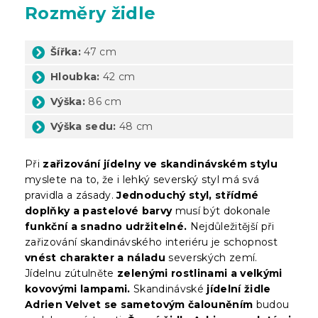
Rozměry židle
Šířka:
47 cm
Hloubka:
42 cm
Výška:
86 cm
Výška sedu:
48 cm
Při
zařizování jídelny ve skandinávském stylu
myslete na to, že i lehký severský styl má svá
pravidla a zásady.
Jednoduchý styl, střídmé
doplňky a pastelové barvy
musí být dokonale
funkční a snadno udržitelné.
Nejdůležitější při
zařizování skandinávského interiéru je schopnost
vnést charakter a náladu
severských zemí.
Jídelnu zútulněte
zelenými rostlinami a velkými
kovovými lampami.
Skandinávské
jídelní židle
Adrien Velvet se sametovým čalouněním
budou