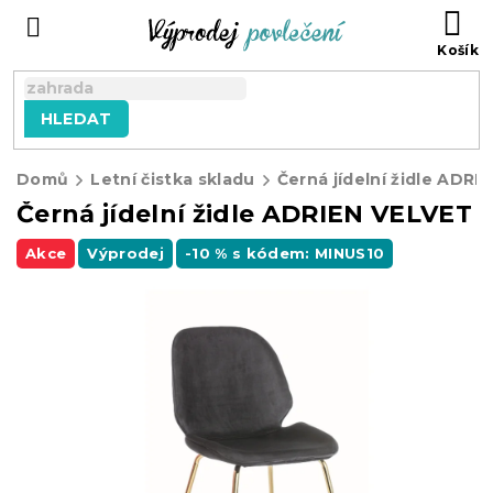
Přejít
NÁ
na
KO
obsah
HLEDAT
Domů
Letní čistka skladu
Černá jídelní židle ADRIEN VELVET
Akce
Výprodej
-10 % s kódem: MINUS10