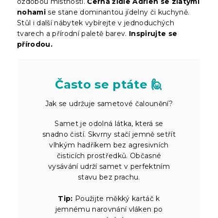
ozdobou místnosti.
Černá židle Adrien se zlatými
nohami
se stane dominantou jídelny či kuchyně.
Stůl i další nábytek vybírejte v jednoduchých
tvarech a přírodní paletě barev.
Inspirujte se
přírodou.
Často se ptáte 🙋
Jak se udržuje sametové čalounění?
Samet je odolná látka, která se
snadno čistí. Skvrny stačí jemně setřít
vlhkým hadříkem bez agresivních
čisticích prostředků. Občasné
vysávání udrží samet v perfektním
stavu bez prachu.
Tip:
Použijte měkký kartáč k
jemnému narovnání vláken po