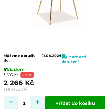
Můžeme doručit
11.08.2026
Možnosti
do:
doručení
Skladem
(1 ks)
3 503 Kč
–35 %
2 266 Kč
1 873 Kč bez DPH
Měrná
cena:
Přidat do košíku