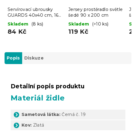
Servírovací ubrousky
Jersey prostěradlo světle
Jer
GUARDS 40x40 cm, 16
šedé 90 x 200 cm
še
ks
Skladem
(8 ks)
Skladem
(>10 ks)
Sk
84 Kč
119 Kč
2
Popis
Diskuze
Detailní popis produktu
Materiál židle
Sametová látka:
Černá č. 19
Kov:
Zlatá