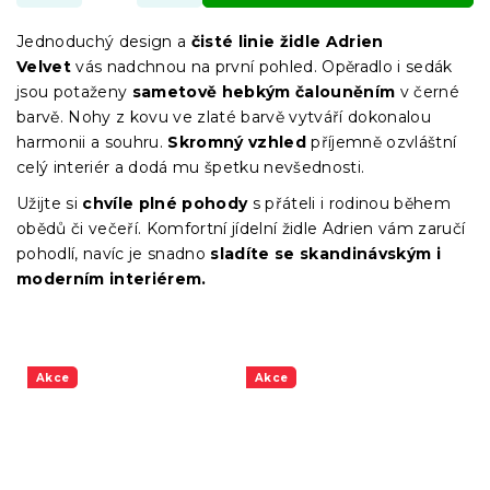
Jednoduchý design a
čisté linie židle Adrien
Velvet
vás nadchnou na první pohled. Opěradlo i sedák
jsou potaženy
sametově hebkým čalouněním
v černé
barvě. Nohy z kovu
ve zlaté barvě vytváří dokonalou
harmonii a souhru.
Skromný vzhled
příjemně ozvláštní
celý interiér a dodá mu špetku nevšednosti.
Užijte si
chvíle plné pohody
s přáteli i rodinou během
obědů či večeří. Komfortní jídelní židle Adrien vám zaručí
pohodlí, navíc je snadno
sladíte se skandinávským i
moderním interiérem.
Akce
Akce