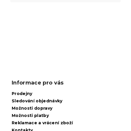
Buďte první, kdo napíše příspěvek k této položce.
PŘIDAT KOMENTÁŘ
Z
á
p
Informace pro vás
a
t
Prodejny
í
Sledování objednávky
Možnosti dopravy
Možnosti platby
Reklamace a vrácení zboží
Kontakty