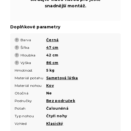
snadnější montáž.
Doplňkové parametry
Barva
Černá
?
Šířka
47 cm
?
Hloubka
42 cm
?
Výška
86 cm
?
Hmotnost
5 kg
Materiál potahu
Sametová látka
Materiál nohou
Kov
Otočná
Ne
Područky
Bez područek
Potah
Čalouněná
Typ nohou
Čtyři nohy
Vzhled
Klasický