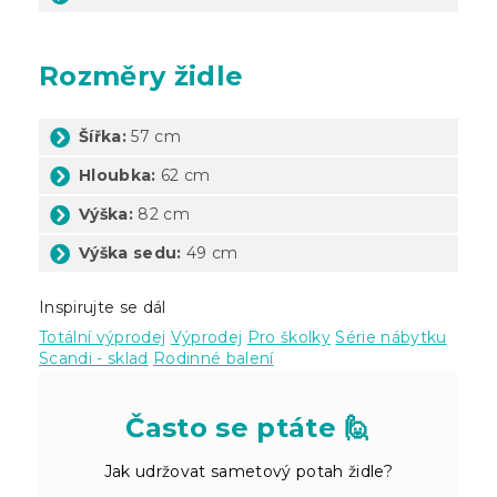
Rozměry židle
Šířka:
57 cm
Hloubka:
62 cm
Výška:
82 cm
Výška sedu:
49 cm
Inspirujte se dál
Totální výprodej
Výprodej
Pro školky
Série nábytku
Scandi - sklad
Rodinné balení
Často se ptáte 🙋
Jak udržovat sametový potah židle?