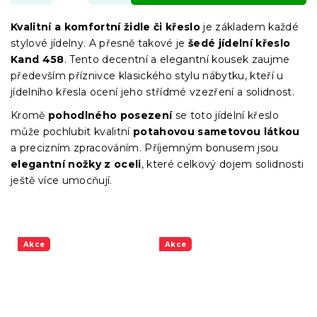
Kvalitní a komfortní židle či křeslo
je základem každé
stylové jídelny. A přesně takové je
šedé jídelní křeslo
Kand 458
. Tento decentní a elegantní kousek zaujme
především příznivce klasického stylu nábytku, kteří u
jídelního křesla ocení jeho střídmé vzezření a solidnost.
Kromě
pohodlného posezení
se toto jídelní křeslo
může pochlubit kvalitní
potahovou sametovou látkou
a precizním zpracováním. Příjemným bonusem jsou
elegantní nožky z oceli
, které celkový dojem solidnosti
ještě více umocňují.
Akce
Akce