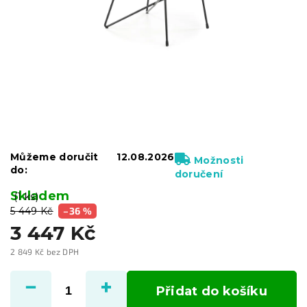
Můžeme doručit
12.08.2026
Možnosti
do:
doručení
Skladem
(1 ks)
5 449 Kč
–36 %
3 447 Kč
2 849 Kč bez DPH
Měrná
cena:
Přidat do košíku