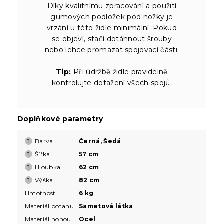
Díky kvalitnímu zpracování a použití
gumových podložek pod nožky je
vrzání u této židle minimální. Pokud
se objeví, stačí dotáhnout šrouby
nebo lehce promazat spojovací části.
Tip:
Při údržbě židle pravidelně
kontrolujte dotažení všech spojů.
Doplňkové parametry
Barva
Černá
,
Šedá
?
Šířka
57 cm
?
Hloubka
62 cm
?
Výška
82 cm
?
Hmotnost
6 kg
Materiál potahu
Sametová látka
Materiál nohou
Ocel