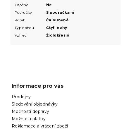
Otočné
Ne
Područky
S područkami
Potah
Čalouněné
Typ nohou
Čtyři nohy
Vzhled
Židlokřeslo
Z
á
p
Informace pro vás
a
t
Prodejny
í
Sledování objednávky
Možnosti dopravy
Možnosti platby
Reklamace a vrácení zboží