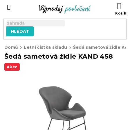
Přejít
NÁ
na
KO
obsah
HLEDAT
Domů
Letní čistka skladu
Šedá sametová židle KA
Šedá sametová židle KAND 458
Akce