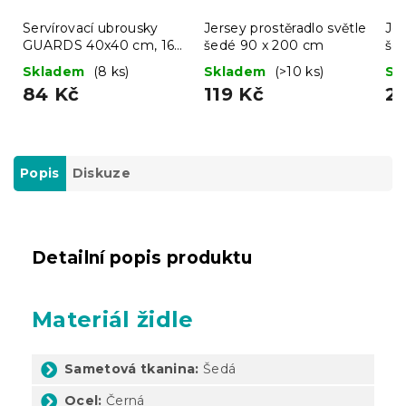
Servírovací ubrousky
Jersey prostěradlo světle
Jer
GUARDS 40x40 cm, 16
šedé 90 x 200 cm
še
ks
Skladem
(8 ks)
Skladem
(>10 ks)
Sk
84 Kč
119 Kč
2
Popis
Diskuze
Detailní popis produktu
Materiál židle
Sametová tkanina:
Šedá
Ocel:
Černá