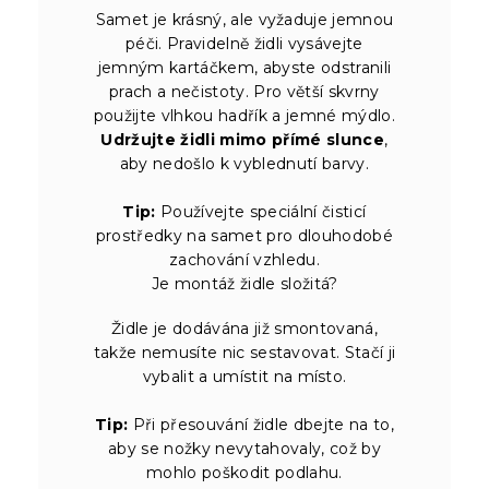
Samet je krásný, ale vyžaduje jemnou
péči. Pravidelně židli vysávejte
jemným kartáčkem, abyste odstranili
prach a nečistoty. Pro větší skvrny
použijte vlhkou hadřík a jemné mýdlo.
Udržujte židli mimo přímé slunce
,
aby nedošlo k vyblednutí barvy.
Tip:
Používejte speciální čisticí
prostředky na samet pro dlouhodobé
zachování vzhledu.
Je montáž židle složitá?
Židle je dodávána již smontovaná,
takže nemusíte nic sestavovat. Stačí ji
vybalit a umístit na místo.
Tip:
Při přesouvání židle dbejte na to,
aby se nožky nevytahovaly, což by
mohlo poškodit podlahu.