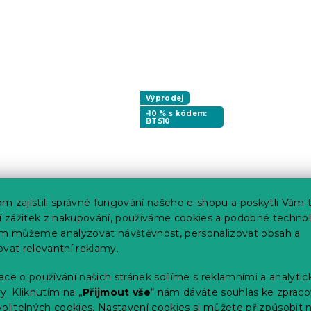
Výprodej
-10 % s kódem:
BTS10
Jersey prostěradlo světle
Prošívaný polštář
Utěrk
m zajistili správné fungování našeho e-shopu a poskytli Vám 
šedé 180 x 200 cm
Premium 70 x 90 cm
set 3 
Skladem
(>10 ks)
Skladem
(>10 ks)
Skla
ší zážitek z nakupování, používáme cookies a podobné technol
214 Kč
268 Kč
63 
im můžeme analyzovat návštěvnost, personalizovat obsah a
ovat relevantní reklamy.
ce o používání našich stránek sdílíme s reklamními a analyti
y. Kliknutím na „
Přijmout vše
“ nám dáváte souhlas ke zpraco
olitelných cookies.
Nastavení cookies
si můžete přizpůsobit 