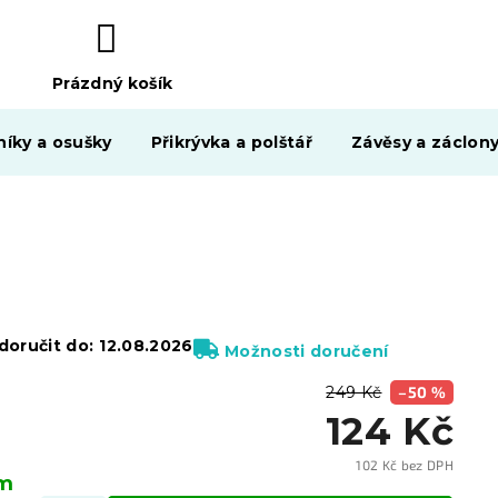
Prázdný košík
NÁKUPNÍ
KOŠÍK
níky a osušky
Přikrývka a polštář
Závěsy a záclon
oručit do:
12.08.2026
Možnosti doručení
249 Kč
–50 %
124 Kč
102 Kč bez DPH
em
Měrn