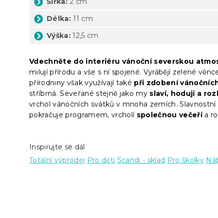
Šířka:
2 cm
Délka:
11 cm
Výška:
12,5 cm
Vdechněte do interiéru vánoční severskou atmo
milují přírodu a vše s ní spojené. Vyrábějí zelené věnc
přírodniny však využívají také
při zdobení vánočníc
stříbrná. Seveřané stejně jako my
slaví, hodují a ro
vrchol vánočních svátků v mnoha zemích. Slavnostní
pokračuje programem, vrcholí
společnou večeří
a ro
Inspirujte se dál
Totální výprodej
Pro děti
Scandi - sklad
Pro školky
Ná
Z
á