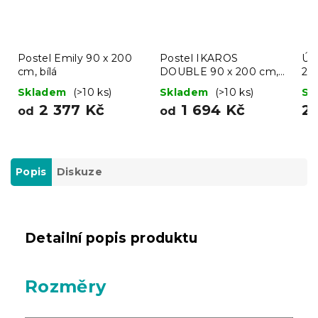
Postel Emily 90 x 200
Postel IKAROS
Úlo
cm, bílá
DOUBLE 90 x 200 cm,
200
bílá/dub sonoma
Skladem
(>10 ks)
Skladem
(>10 ks)
Sk
2 377 Kč
1 694 Kč
2
od
od
Popis
Diskuze
Detailní popis produktu
Rozměry