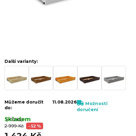
Další varianty:
Můžeme doručit
11.08.2026
Možnosti
do:
doručení
Skladem
(>10 ks)
2 999 Kč
–52 %
1 424 Kč