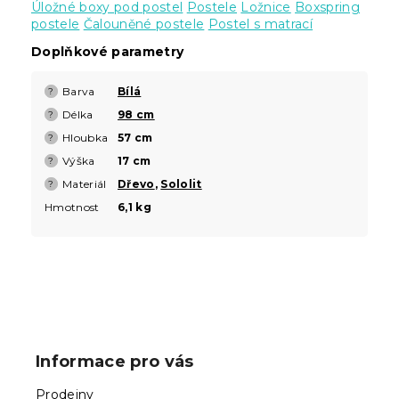
Úložné boxy pod postel
Postele
Ložnice
Boxspring
postele
Čalouněné postele
Postel s matrací
Doplňkové parametry
Barva
Bílá
?
Délka
98 cm
?
Hloubka
57 cm
?
Výška
17 cm
?
Materiál
Dřevo
,
Sololit
?
Hmotnost
6,1 kg
Z
á
p
Informace pro vás
a
t
Prodejny