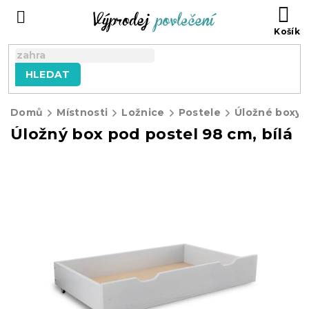
Přejít
NÁ
na
KO
obsah
HLEDAT
Domů
Místnosti
Ložnice
Postele
Úložné boxy 
Úložný box pod postel 98 cm, bílá