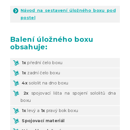
Návod na sestavení úložného boxu pod
postel
Balení
úložného boxu
obsahuje:
1x
přední čelo boxu
1x
zadní čelo boxu
4x
sololit na dno boxu
2x
spojovací lišta na spojení sololitů dna
boxu
1x
levý a
1x
pravý bok boxu
Spojovací materiál