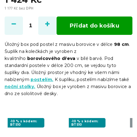
1 177 Kč bez DPH
Měrná
cena:
Přidat do košíku
Úložný box pod postel z masivu borovice v délce
98 cm
.
Šuplík na kolečkách je vyroben z
kvalitního
borovicového dřeva
v bílé barvě. Pod
standardní postele v délce 200 cm, se vejdou tyto
šuplíky dva. Úložný prostor je vhodný ke všem námi
nabízeným
postelím.
K šuplíku, postelím nabízíme také
noční stolky.
Úložný box je vyroben z masivu borovice a
dno ze sololitové desky.
-10 % s kódem:
-10 % s kódem:
Vy
BTS10
BTS10
❖