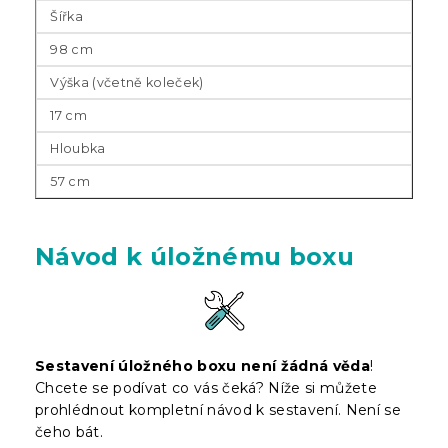
Šířka
98 cm
Výška (včetně koleček)
17 cm
Hloubka
57 cm
Návod k úložnému boxu
Sestavení úložného boxu není žádná věda
!
Chcete se podívat co vás čeká? Níže si můžete
prohlédnout kompletní návod k sestavení. Není se
čeho bát.