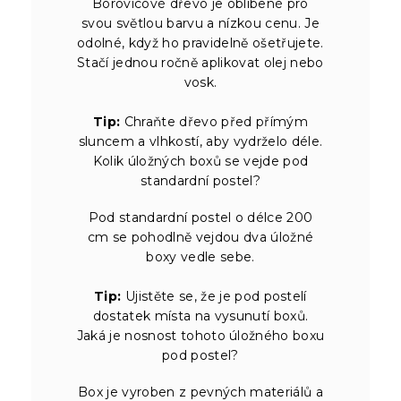
Borovicové dřevo je oblíbené pro
svou světlou barvu a nízkou cenu. Je
odolné, když ho pravidelně ošetřujete.
Stačí jednou ročně aplikovat olej nebo
vosk.
Tip:
Chraňte dřevo před přímým
sluncem a vlhkostí, aby vydrželo déle.
Kolik úložných boxů se vejde pod
standardní postel?
Pod standardní postel o délce 200
cm se pohodlně vejdou dva úložné
boxy vedle sebe.
Tip:
Ujistěte se, že je pod postelí
dostatek místa na vysunutí boxů.
Jaká je nosnost tohoto úložného boxu
pod postel?
Box je vyroben z pevných materiálů a