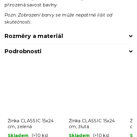
přirozená savost bavlny.
Pozn. Zobrazení barvy se může nepatrně lišit od
skutečnosti.
Rozměry a materiál
Podrobnosti
Žínka CLASSIC 15x24
Žínka CLASSIC 15x24
Ží
cm, zelená
cm, žlutá
cm
Skladem
(>10 ks)
Skladem
(>10 ks)
Sk