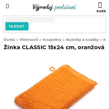
Přejít
NÁ
na
KO
obsah
HLEDAT
Domů
Místnosti
Koupelna
Ručníky a osušky
My
Žínka CLASSIC 15x24 cm, oranžová