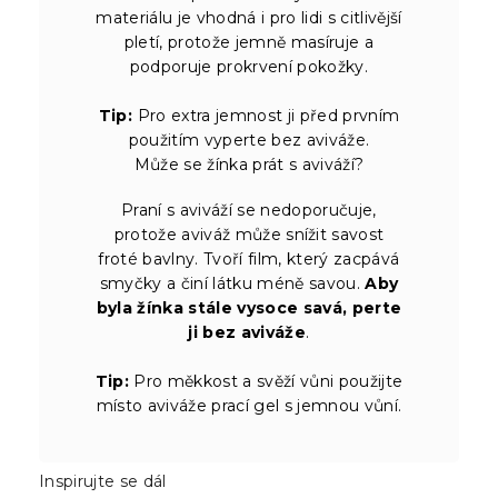
materiálu je vhodná i pro lidi s citlivější
pletí, protože jemně masíruje a
podporuje prokrvení pokožky.
Tip:
Pro extra jemnost ji před prvním
použitím vyperte bez aviváže.
Může se žínka prát s aviváží?
Praní s aviváží se nedoporučuje,
protože aviváž může snížit savost
froté bavlny. Tvoří film, který zacpává
smyčky a činí látku méně savou.
Aby
byla žínka stále vysoce savá, perte
ji bez aviváže
.
Tip:
Pro měkkost a svěží vůni použijte
místo aviváže prací gel s jemnou vůní.
Inspirujte se dál