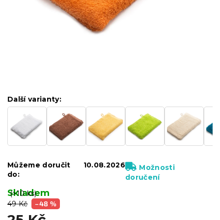
Další varianty:
Můžeme doručit
10.08.2026
Možnosti
do:
doručení
Skladem
(>10 ks)
49 Kč
–48 %
25 Kč