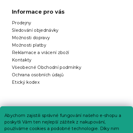
á
p
Informace pro vás
a
t
Prodejny
í
Sledování objednávky
Možnosti dopravy
Možnosti platby
Reklamace a vrácení zboží
Kontakty
Všeobecné Obchodní podmínky
Ochrana osobních údajů
Etický kodex
Praktické informace
Abychom zajistili správné fungování našeho e-shopu a
Kariéra
poskytli Vám ten nejlepší zážitek z nakupování,
používáme cookies a podobné technologie. Díky nim
Poptávky a B2B spolupráce