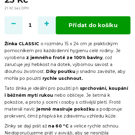
21 Kč bez DPH
Měrná
cena:
Přidat do košíku
Žínka CLASSIC
o rozměru 15 x 24 cm je praktickým
pomocníkem pro každodenní hygienu celé rodiny. Je
vyrobena
z jemného froté ze 100% bavlny
, což
zaručuje její hebkost na dotek, výbornou savost a
dlouhou životnost.
Díky poutku
ji snadno zavěsíte, aby
mohla po použití
rychle uschnout.
Tato žínka je ideální pro použití při
sprchování, koupání
i běžném mytí rukou
nebo obličeje. Je šetrná k
pokožce, a proto ji ocení i osoby s citlivější pletí. Froté
materiál navíc
jemně masíruje pokožku
a podporuje
prokrvení, čímž přispívá ke zdravému vzhledu kůže.
Žínky se dají prát až
na 60 ºC
a velice rychle schnou.
Nedoporučujeme prát v aviváži, aby se nesnížila