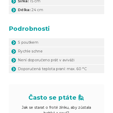
Šířka:
15 cm
Délka:
24 cm
Podrobnosti
S poutkem
Rychle schne
Není doporučeno prát v aviváži
Doporučená teplota praní: max. 60 °C
Často se ptáte 🙋
Jak se starat o froté žínku, aby zůstala
hebká a savá?