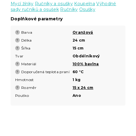
Mycí žínky
Ručníky a osušky
Koupelna
Výhodné
sady ručníků a osušek
Ručníky
Osušky
Doplňkové parametry
Barva
Oranžová
?
Délka
24 cm
?
Šířka
15 cm
?
Tvar
Obdélníkový
Materiál
100% bavlna
?
Doporučená teplota praní
60 °C
?
Hmotnost
1 kg
Rozměr
15 x 24 cm
?
Poutko
Ano
Z