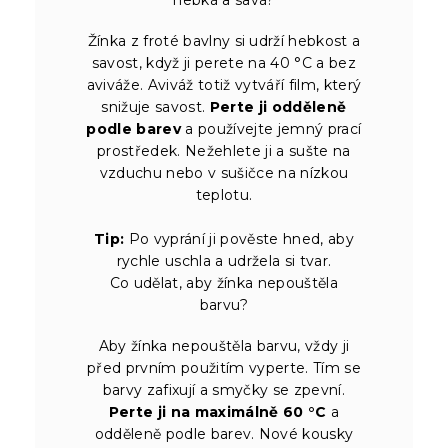
Žínka z froté bavlny si udrží hebkost a
savost, když ji perete na 40 °C a bez
aviváže. Aviváž totiž vytváří film, který
snižuje savost.
Perte ji odděleně
podle barev
a používejte jemný prací
prostředek. Nežehlete ji a sušte na
vzduchu nebo v sušičce na nízkou
teplotu.
Tip:
Po vyprání ji pověste hned, aby
rychle uschla a udržela si tvar.
Co udělat, aby žínka nepouštěla
barvu?
Aby žínka nepouštěla barvu, vždy ji
před prvním použitím vyperte. Tím se
barvy zafixují a smyčky se zpevní.
Perte ji na maximálně 60 °C
a
odděleně podle barev. Nové kousky