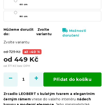
60 cm
80 cm
Můžeme doručit
Zvolte
Možnosti
do:
variantu
doručení
Zvolte variantu
od 729 Kč
až –40 %
od
449 Kč
od
371 Kč
bez DPH
Měrná
cena:
Přidat do košíku
Zrcadlo LEOBERT s kulatým tvarem a elegantním
černým rámem
vnese do vašeho interiéru
nádech
luxusu a moderní elegance
. Jeho minimalistické