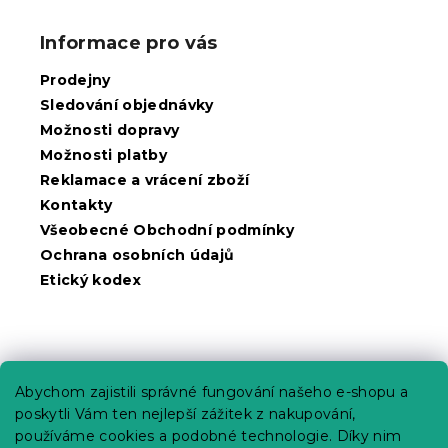
á
p
Informace pro vás
a
t
Prodejny
í
Sledování objednávky
Možnosti dopravy
Možnosti platby
Reklamace a vrácení zboží
Kontakty
Všeobecné Obchodní podmínky
Ochrana osobních údajů
Etický kodex
Praktické informace
Abychom zajistili správné fungování našeho e-shopu a
Kariéra
poskytli Vám ten nejlepší zážitek z nakupování,
používáme cookies a podobné technologie. Díky nim
Poptávky a B2B spolupráce