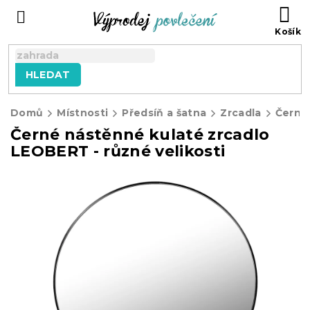
Přejít
NÁ
na
KO
obsah
HLEDAT
Domů
Místnosti
Předsíň a šatna
Zrcadla
Černé nástěnné kulaté zrcadlo
LEOBERT - různé velikosti