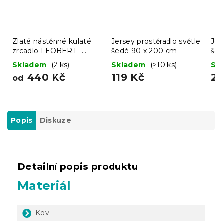
Zlaté nástěnné kulaté
Jersey prostěradlo světle
Jer
zrcadlo LEOBERT -
šedé 90 x 200 cm
še
různé velikosti
Skladem
(2 ks)
Skladem
(>10 ks)
Sk
440 Kč
119 Kč
2
od
Popis
Diskuze
Detailní popis produktu
Materiál
Kov