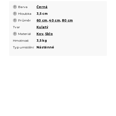
Barva
Černá
?
Hloubka
3,5 cm
?
Průměr
60 cm
,
40 cm
,
80 cm
?
Tvar
Kulatý
Materiál
Kov
,
Sklo
?
Hmotnost
3,5 kg
Typ umístění
Nástěnné
Buďte první, kdo napíše příspěvek k této položce.
PŘIDAT KOMENTÁŘ
Z