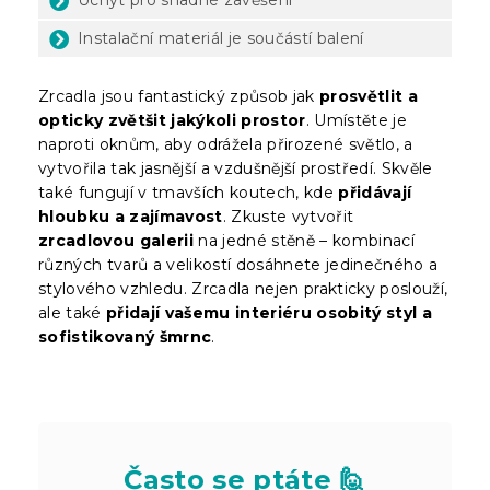
Instalační materiál je součástí balení
Zrcadla jsou fantastický způsob jak
prosvětlit a
opticky zvětšit jakýkoli prostor
. Umístěte je
naproti oknům, aby odrážela přirozené světlo, a
vytvořila tak jasnější a vzdušnější prostředí. Skvěle
také fungují v tmavších koutech, kde
přidávají
hloubku a zajímavost
. Zkuste vytvořit
zrcadlovou galerii
na jedné stěně – kombinací
různých tvarů a velikostí dosáhnete jedinečného a
stylového vzhledu. Zrcadla nejen prakticky poslouží,
ale také
přidají vašemu interiéru osobitý styl a
sofistikovaný šmrnc
.
Často se ptáte 🙋