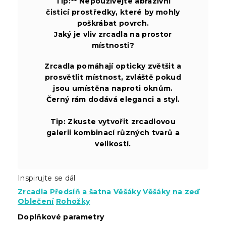
Tip:** Nepoužívejte abrazivní
čisticí prostředky, které by mohly
poškrábat povrch.
Jaký je vliv zrcadla na prostor
místnosti?
Zrcadla pomáhají opticky zvětšit a
prosvětlit místnost, zvláště pokud
jsou umístěna naproti oknům.
Černý rám dodává eleganci a styl.
Tip:
Zkuste vytvořit zrcadlovou
galerii kombinací různých tvarů a
velikostí.
Inspirujte se dál
Zrcadla
Předsíň a šatna
Věšáky
Věšáky na zeď
Oblečení
Rohožky
Doplňkové parametry