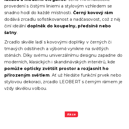
provedení s čistými liniemi a stylovým vzhledem se
snadno hodí do každé místnosti.
Černý kovový rám
dodává zrcadlu sofistikovanost a nadčasovost, což z něj
činí ideální
doplněk do koupelny, předsíně nebo
šatny
.
Zrcadlo skvěle ladí s kovovými doplňky v černých či
tmavých odstínech a výborně vynikne na světlých
stěnách. Díky svému univerzálnímu designu zapadne do
moderních, klasických i skandinávských interiérů, kde
pomůže opticky zvětšit prostor a rozjasnit ho
přirozeným světlem
. Ať už hledáte funkční prvek nebo
stylovou dekoraci, zrcadlo LEOBERT s černým rámem je
vždy skvělou volbou.
Akce