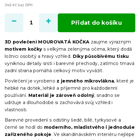
346 Kč bez DPH
Měrná
cena:
Přidat do košíku
3D povlečení MOUROVATÁ KOČKA
zaujme výrazným
motivem kočky
s velkýma zelenýma očima, který dodá
ložnici osobitý a hravý vzhled.
Díky působivému tisku
vyniknou detaily srsti i barevné přechody, zatímco tmavá
zadní strana pomáhá celkový motiv vyvážit.
Povlečení je vyrobeno
z jemného mikrovlákna
, které je
hebké na dotek, lehké a příjemné pro každodenní
používání.
Materiál je zároveň odolný
, snadno se
udržuje a dlouhodobě si zachovává svůj vzhled i
vlastnosti.
Barevné provedení s odstíny šedé, bílé, tyrkysové a
černé se hodí do
moderního, mladistvého i jednoduše
zařízeného pokoje
. Ve skandinávském interiéru nejlépe