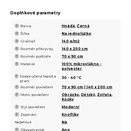
Doplňkové parametry
Barva
Hnědá
,
Černá
?
Šířka
Na jednolůžko
?
Gramáž
140 g/m2
?
Rozměr přikrývky
140 x 200 cm
?
Rozměr polštáře
70 x 90 cm
?
Materiál
100% mikrovlákno -
?
polyester
Doporučená teplota
?
30 - 40 °C
praní
Rozměr povlečení
70 x 90 cm | 140 x 200 cm
?
Motiv povlečení
Obrázky
,
Dětský
,
Zvířata
,
?
Kočky
Styl povlečení
Moderní
?
Zapínání
Knoflíky
?
Nežehlivé
Ne
Oboustranné
Ano
?