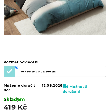
Rozměr povlečení
70 x 90 cm | 140 x 200 cm
Můžeme doručit
12.08.2026
Možnosti
do:
doručení
Skladem
(>10 ks)
419 Kč