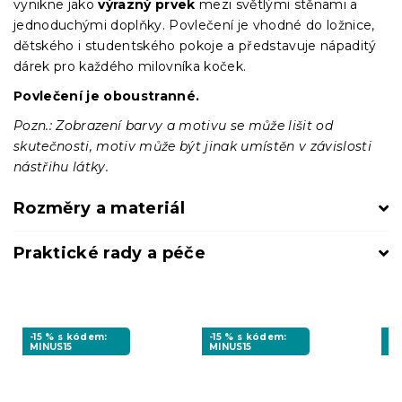
vynikne jako
výrazný prvek
mezi světlými stěnami a
jednoduchými doplňky. Povlečení je vhodné do ložnice,
dětského i studentského pokoje a představuje nápaditý
dárek pro každého milovníka koček.
Povlečení je oboustranné.
Pozn.: Zobrazení barvy a motivu se může lišit od
skutečnosti, motiv může být jinak umístěn v závislosti
nástřihu látky.
Rozměry a materiál
Praktické rady a péče
-15 % s kódem:
-15 % s kódem:
-1
MINUS15
MINUS15
MI