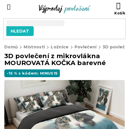
Přejít
NÁ
na
KO
obsah
HLEDAT
Domů
Místnosti
Ložnice
Povlečení
3D povleče
3D povlečení z mikrovlákna
MOUROVATÁ KOČKA barevné
-15 % s kódem: MINUS15