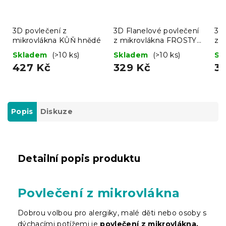
3D povlečení z
3D Flanelové povlečení
3D
mikrovlákna KŮŇ hnědé
z mikrovlákna FROSTY
z 
RIDER barevné + povlak
WO
Skladem
(>10 ks)
Skladem
(>10 ks)
Sk
na polštářek 40x50 cm
pov
427 Kč
329 Kč
3
zdarma
40
Popis
Diskuze
Detailní popis produktu
Povlečení z mikrovlákna
Dobrou volbou pro alergiky, malé děti nebo osoby s
dýchacími potížemi je
povlečení z mikrovlákna.