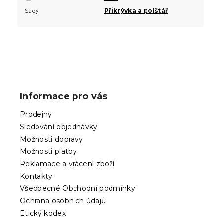
Sady
Přikrývka a polštář
Z
á
p
Informace pro vás
a
t
Prodejny
í
Sledování objednávky
Možnosti dopravy
Možnosti platby
Reklamace a vrácení zboží
Kontakty
Všeobecné Obchodní podmínky
Ochrana osobních údajů
Etický kodex